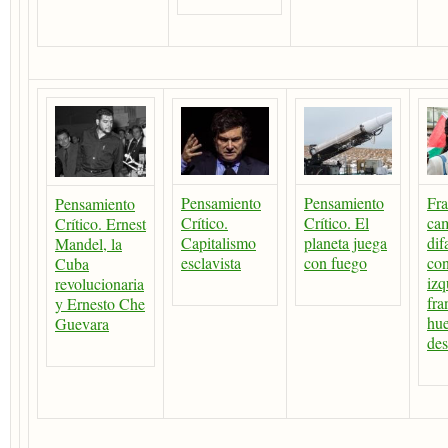
Pensamiento
Pensamiento
Fra
Pensamiento
Crítico.
Crítico. El
ca
Crítico. Ernest
Capitalismo
planeta juega
dif
Mandel, la
esclavista
con fuego
con
Cuba
izq
revolucionaria
fra
y Ernesto Che
hue
Guevara
des