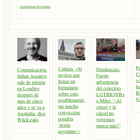
continuar leyendo
P
Cultura. «Si
Disidencias.
Comunicación.
Cr
tuviera que
Fuerte
Julian Assange
c
llenar un
advertencia
sale de prisión
ha
formulario
del colectivo
en Londres
Bi
sobre esto,
LGTBIQNB+
después de
G
posiblemente,
a Milei: “¡Al
más de cinco
sin mucha
clóset y la
años y se va a
convicción,
cárcel no
Australia, dice
pondría
volvemos
WikiLeaks
‘poeta
nunca más!”
argentino’»