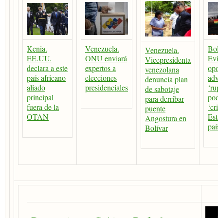
Kenia.
Venezuela.
Bol
Venezuela.
EE.UU.
ONU enviará
Ev
Vicepresidenta
declara a este
expertos a
opo
venezolana
país africano
elecciones
adv
denuncia plan
aliado
presidenciales
‘ru
de sabotaje
principal
pod
para derribar
fuera de la
‘cr
puente
OTAN
Est
Angostura en
paí
Bolívar