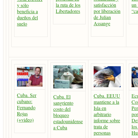
la ruta de los
satisfacción
un 
y sólo
Libertadores
por liberación
“ca
beneficia a
de Julian
dueños del
Assange
suelo
Cuba. Ser
Cuba. EEUU
Ecu
Cuba. El
cubano:
mantiene a la
Co
sangriento
Fernando
Isla en
Pe
costo del
Rojas
arbitrario
por
bloqueo
(+video)
informe sobre
Def
estadounidense
trata de
los
a Cuba
personas
Hu