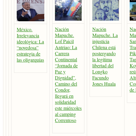
Nación
Nación
Na
México.
Mapuche.
Mapuche. La
Ma
Irrelevancia
Lof Paicil
injusticia
San
ideológica: La
Antriao: La
Chilena está
Tr
“novedosa”
Carrera
postergando
Pi
estrategia de
Continental
la legítima
Ta
las oligarquías
“Jornada de
libertad del
Koy
Paz y
Longko
reú
Dignidad”,
Facundo
Alt
Camino del
Jones Huala
Co
Condor,
de
llegará en
solidaridad
este miércoles
al camping
Correntoso