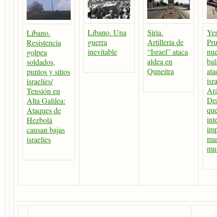
Líbano. Una
Siria.
Ye
Líbano.
guerra
Artillería de
Pr
Resistencia
inevitable
“Israel” ataca
nue
golpea
aldea en
bal
soldados,
Quneitra
ata
puntos y sitios
isr
israelíes/
Ará
Tensión en
De
Alta Galilea:
qu
Ataques de
int
Hezbolá
imp
causan bajas
man
israelíes
mu