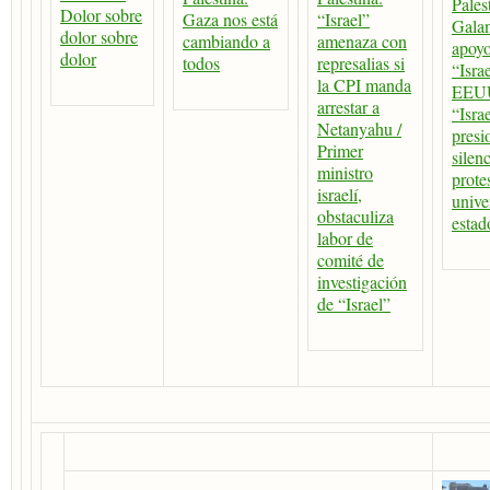
Pales
Dolor sobre
Gaza nos está
“Israel”
Galan
dolor sobre
cambiando a
amenaza con
apoyo
dolor
todos
represalias si
“Isra
la CPI manda
EEUU
arrestar a
“Isra
Netanyahu /
presi
Primer
silenc
ministro
prote
israelí,
unive
obstaculiza
estad
labor de
comité de
investigación
de “Israel”