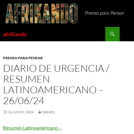
Saltar
al
contenido
Buscar
afriKando
PRENSA PARA PENSAR
DIARIO DE URGENCIA /
RESUMEN
LATINOAMERICANO –
26/06/24
26 JUNIO, 2024
DANIEL
Resumen Latinoamericano –