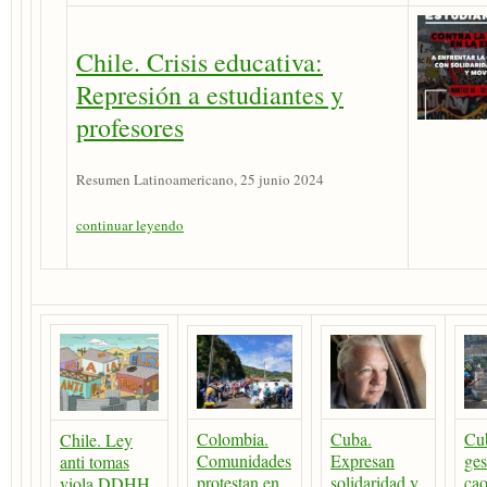
Chile. Crisis educativa:
Represión a estudiantes y
profesores
Resumen Latinoamericano, 25 junio 2024
continuar leyendo
Colombia.
Cuba.
Cu
Chile. Ley
Comunidades
Expresan
ges
anti tomas
protestan en
solidaridad y
cao
viola DDHH