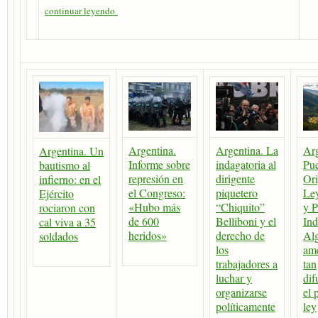
continuar leyendo
Argentina.
Argentina. La
Arg
Argentina. Un
Informe sobre
indagatoria al
Pu
bautismo al
represión en
dirigente
Ori
infierno: en el
el Congreso:
piquetero
Le
Ejército
«Hubo más
“Chiquito”
y P
rociaron con
de 600
Belliboni y el
Ind
cal viva a 35
heridos»
derecho de
Al
soldados
los
am
trabajadores a
tan
luchar y
dif
organizarse
el 
políticamente
ley