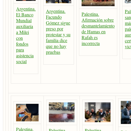
Argentina.
Argentina.
Pal
Palestina.
El Banco
Facundo
san
Afirmación sobre
Mundial
Gómez sigue
már
desmantelamiento
auxiliaría
preso por
pal
de Hamas en
a Milei
protestar y su
aum
Rafah es
con
familia dice
cer
incorrecta
fondos
que no hay
vic
para
pruebas
asistencia
social
Palestina.
Palestina.
Palestina.