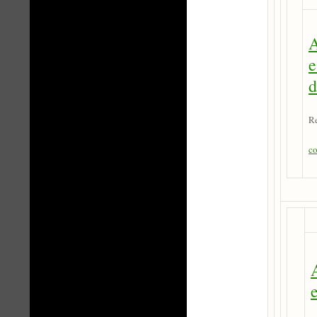
A
e
d
Re
co