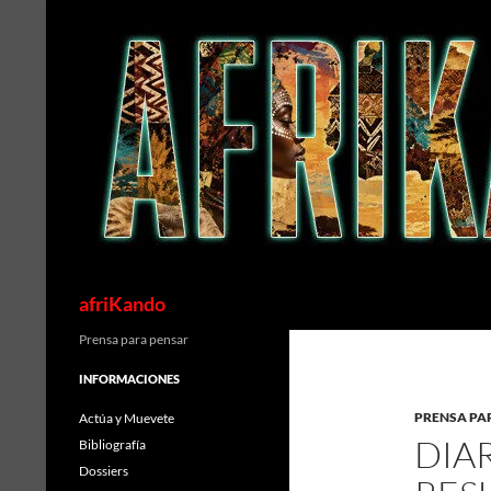
Saltar
al
contenido
Buscar
afriKando
Prensa para pensar
INFORMACIONES
PRENSA PA
Actúa y Muevete
DIA
Bibliografía
Dossiers