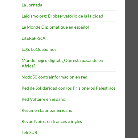
La Jornada
Laicismo.org: El observatorio de la laicidad
Le Monde Diplomatique en español
LitERaFRicA
LQS: LoQueSomos
Mundo negro digital. ¿Que esta pasando en
Africa?
Nodo50 contrainformacion en red
Red de Solidaridad con los Prisioneros Palestinos
Red Voltaire en español
Resumen Latinoamericano
Revue Noire, en frances e ingles
TeleSUR