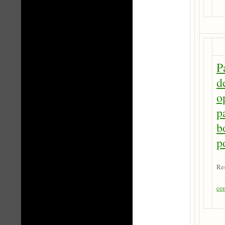
P
d
o
p
b
p
Re
co