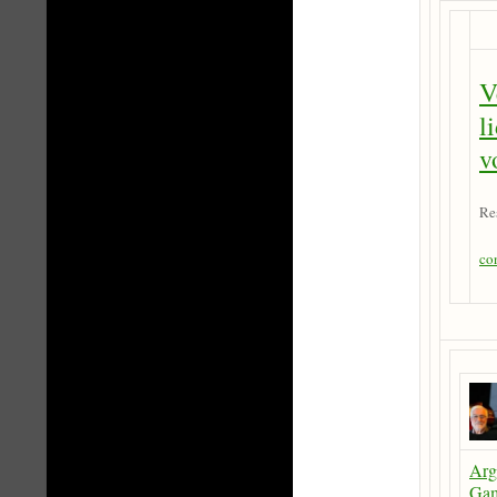
V
l
v
Re
co
Arg
Gam