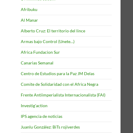
Afribuku
Al Manar
Alberto Cruz: El territorio del lince
Armas bajo Control (Unete…)
Africa Fundacion Sur
Canarias Semanal
Centro de Estudios para la Paz JM Delas
Comite de Solidaridad con el Africa Negra
Frente Antiimperialista Internacionalista (FAI)
Investig'action
IPS agencia de noticias
Juanlu González: BiTs rojiverdes