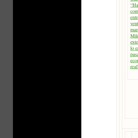
“Ha
cont
entr
vent
mar
Mile
exte
lo 
pasa
eco
real