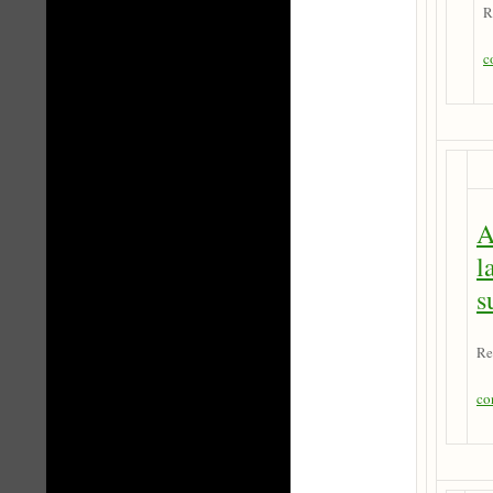
R
c
A
l
s
Re
co