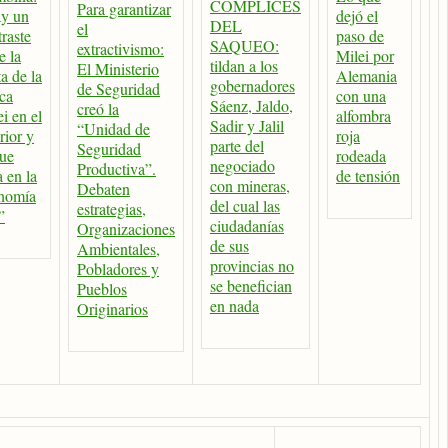
CÓMPLICES
Para garantizar
y un
dejó el
DEL
el
raste
paso de
SAQUEO:
extractivismo:
e la
Milei por
tildan a los
El Ministerio
a de la
Alemania
gobernadores
de Seguridad
ca
con una
Sáenz, Jaldo,
creó la
i en el
alfombra
Sadir y Jalil
“Unidad de
rior y
roja
parte del
Seguridad
que
rodeada
negociado
Productiva”.
 en la
de tensión
con mineras,
Debaten
nomía
del cual las
estrategias,
”
ciudadanías
Organizaciones
de sus
Ambientales,
provincias no
Pobladores y
se benefician
Pueblos
en nada
Originarios