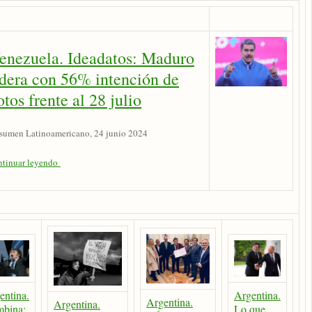
enezuela. Ideadatos: Maduro
idera con 56% intención de
otos frente al 28 julio
sumen Latinoamericano, 24 junio 2024
ntinuar leyendo
entina.
Argentina.
Argentina.
Argentina.
bina:
Lo que