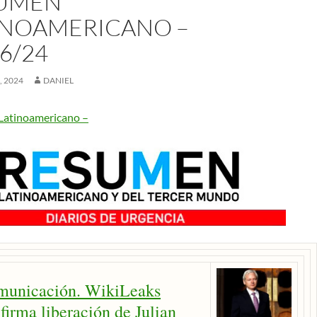
UMEN
INOAMERICANO –
6/24
, 2024
DANIEL
Latinoamericano –
municación. WikiLeaks
firma liberación de Julian