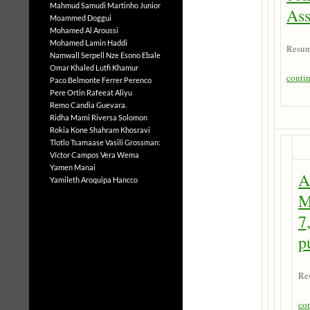
Mahmud Samudi
Martinho Junior
As
Moammed Doggui
Mohamed Al Aroussi
Mohamed Lamin Haddi
Resum
Namwall Serpell
Nze Esono Ebale
Omar Khaled Lutfi Khamur
conti
Paco Belmonte Ferrer
Perenco
Pere Ortin
Rafeeat Aliyu
Remo Candia Guevara.
Ridha Mami
Riversa Solomon
Rokia Kone
Shahram Khosravi
Tlotlo Tsamaase
Vasili Grossman:
Víctor Campos Vera
Wema
Yamen Manai
A
Yamileth Aroquipa Hancco
M
7
p
Re
co