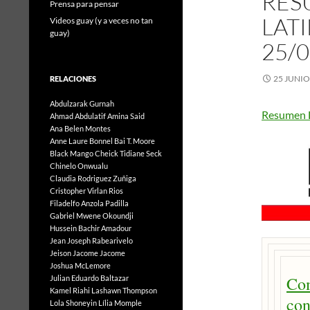
RES
Prensa para pensar
LAT
Videos guay (y a veces no tan
guay)
25/0
25 JUNIO
RELACIONES
Abdulzarak Gurnah
Resumen 
Ahmad Abdulatif
Amina Said
Ana Belen Montes
Anne Laure Bonnel
Bai T. Moore
Black Mango
Cheick Tidiane Seck
Chinelo Onwualu
Claudia Rodriguez Zuñiga
Cristopher Virlan Rios
Filadelfo Anzola Padilla
Gabriel Mwene Okoundji
Hussein Bachir Amadour
Jean Joseph Rabearivelo
Jeison Jacome Jacome
Joshua McLemore
Co
Julian Eduardo Baltazar
Kamel Riahi
Lashawn Thompson
con
Lola Shoneyin
Lília Momple