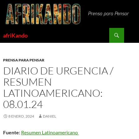
Saltar
al
contenido
Buscar
afriKando
PRENSA PARA PENSAR
DIARIO DE URGENCIA /
RESUMEN
LATINOAMERICANO:
08.01.24
8 ENERO, 2024
DANIEL
Fuente:
Resumen Latinoamericano