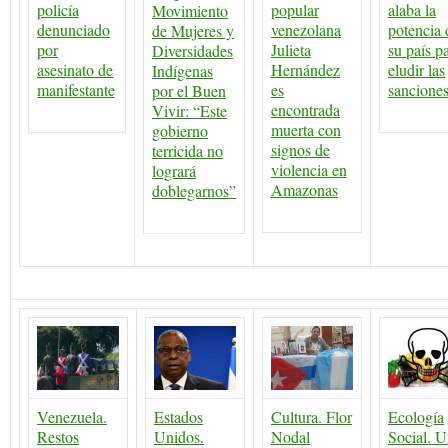
policía
popular
alaba la
Movimiento
denunciado
venezolana
potencia 
de Mujeres y
por
Julieta
su país p
Diversidades
asesinato de
Hernández
eludir las
Indígenas
manifestante
es
sancione
por el Buen
encontrada
Vivir: “Este
muerta con
gobierno
signos de
terricida no
violencia en
logrará
Amazonas
doblegarnos”
Venezuela.
Estados
Cultura. Flor
Ecología
Restos
Unidos.
Nodal
Social. 