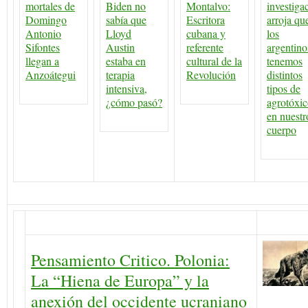
mortales de
Biden no
Montalvo:
investiga
Domingo
sabía que
Escritora
arroja qu
Antonio
Lloyd
cubana y
los
Sifontes
Austin
referente
argentino
llegan a
estaba en
cultural de la
tenemos
Anzoátegui
terapia
Revolución
distintos
intensiva,
tipos de
¿cómo pasó?
agrotóxic
en nuestr
cuerpo
Pensamiento Critico. Polonia:
La “Hiena de Europa” y la
anexión del occidente ucraniano