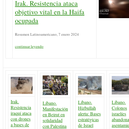
Irak. Resistencia ataca
objetivo vital en la Haifa
ocupada
Resumen Latinoamericano, 7 enero 2024
continuar leyendo
Irak.
Líbano.
Líbano.
Líbano.
Resistencia
Hizbullah
Colonos
Manifestación
iraquí ataca
alerta: Bases
israelíes
en Beirut en
con drones
estratégicas
abandon
solidaridad
a bases de
de Israel
asentami
con Palestina