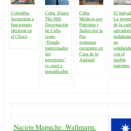
Colombia.
Cuba. Diario
Cuba.
El Salvad
Secuestran a
The Hill:
Médicos por
La juven
funcionario
Designación
Palestina y
de la capi
electoral en
de Cuba
Judíos por la
salvador
el Chocó
como
Paz
pedalean
“Estado
sostienen
en
patrocinador
encuentro en
solidarid
del
Casa de la
con el
terrorismo”
Amistad
pueblo
es cruel e
palestino
injustificable
Nación Mapuche. Wallmapu.