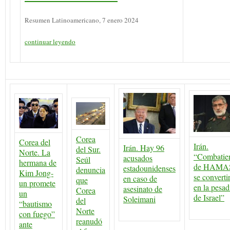
Resumen Latinoamericano, 7 enero 2024
continuar leyendo
Corea
Corea del
Irán.
Irán. Hay 96
del Sur.
Norte. La
“Combatie
acusados
Seúl
hermana de
de HAMA
estadounidenses
denuncia
Kim Jong-
se converti
en caso de
que
un promete
en la pesad
asesinato de
Corea
un
de Israel”
Soleimani
del
“bautismo
Norte
con fuego”
reanudó
ante