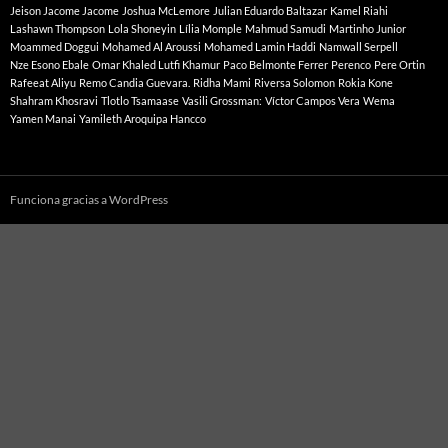
Jeison Jacome Jacome
Joshua McLemore
Julian Eduardo Baltazar
Kamel Riahi
Lashawn Thompson
Lola Shoneyin
Lília Momple
Mahmud Samudi
Martinho Junior
Moammed Doggui
Mohamed Al Aroussi
Mohamed Lamin Haddi
Namwall Serpell
Nze Esono Ebale
Omar Khaled Lutfi Khamur
Paco Belmonte Ferrer
Perenco
Pere Ortin
Rafeeat Aliyu
Remo Candia Guevara.
Ridha Mami
Riversa Solomon
Rokia Kone
Shahram Khosravi
Tlotlo Tsamaase
Vasili Grossman:
Víctor Campos Vera
Wema
Yamen Manai
Yamileth Aroquipa Hancco
Funciona gracias a WordPress