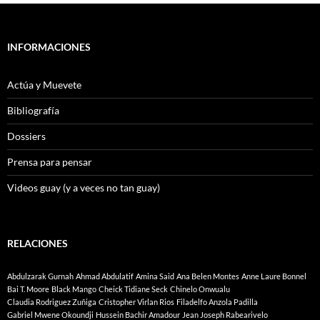
INFORMACIONES
Actúa y Muevete
Bibliografía
Dossiers
Prensa para pensar
Videos guay (y a veces no tan guay)
RELACIONES
Abdulzarak Gurnah
Ahmad Abdulatif
Amina Said
Ana Belen Montes
Anne Laure Bonnel
Bai T. Moore
Black Mango
Cheick Tidiane Seck
Chinelo Onwualu
Claudia Rodriguez Zuñiga
Cristopher Virlan Rios
Filadelfo Anzola Padilla
Gabriel Mwene Okoundji
Hussein Bachir Amadour
Jean Joseph Rabearivelo