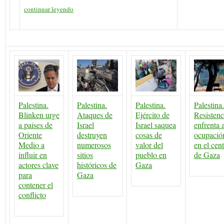
continuar leyendo
Palestina.
Palestina.
Palestina.
Palestina.
Blinken urge
Ataques de
Ejército de
Resistenc
a países de
Israel
Israel saquea
enfrenta a
Oriente
destruyen
cosas de
ocupació
Medio a
numerosos
valor del
en el cen
influir en
sitios
pueblo en
de Gaza
actores clave
históricos de
Gaza
para
Gaza
contener el
conflicto