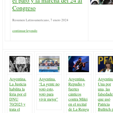
el paro y la marcha del 24 al
Congreso
Resumen Latinoamericano, 7 enero 2024
continuar leyendo
Argentina.
Argentina.
Argentina.
Argentin
La Justicia
“La gente no
Repudio y
Una por
habilita la
votó esto,
fuertes
una, las
feria por el
votó para
cánticos
falsedade
DNU
vivir mejor”
contra Milei
que usó
70/2023 y
en el recital
Patricia
trata el
de La Renga
Bullrich 