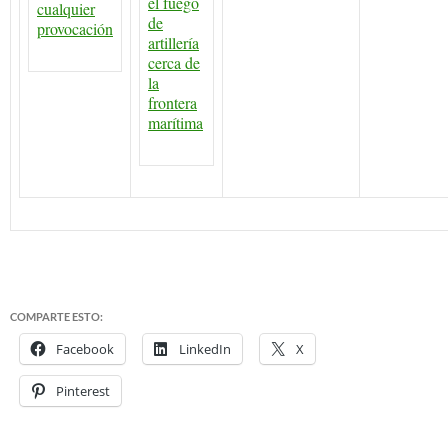
el fuego
cualquier
de
provocación
artillería
cerca de
la
frontera
marítima
COMPARTE ESTO:
Facebook
LinkedIn
X
Pinterest