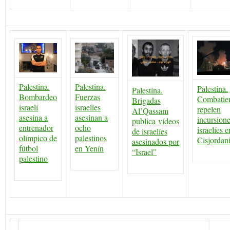
Palestina.
Palestina.
Palestina.
Palestina.
Bombardeo
Fuerzas
Combatie
Brigadas
israelí
israelíes
repelen
Al’Qassam
asesina a
asesinan a
incursion
publica vídeos
entrenador
ocho
israelíes e
de israelíes
olímpico de
palestinos
Cisjordan
asesinados por
fútbol
en Yenín
“Israel”
palestino