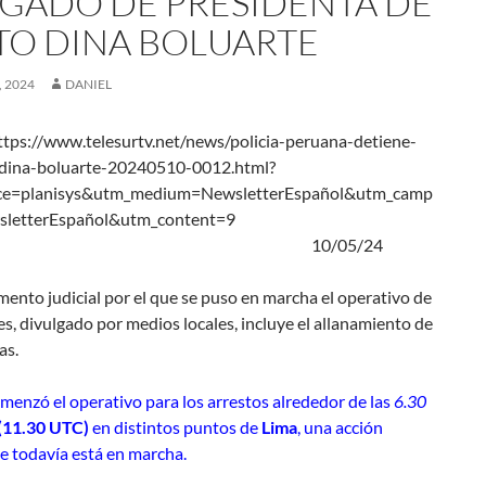
GADO DE PRESIDENTA DE
TO DINA BOLUARTE
 2024
DANIEL
tps://www.telesurtv.net/news/policia-peruana-detiene-
dina-boluarte-20240510-0012.html?
ce=planisys&utm_medium=NewsletterEspañol&utm_camp
NewsletterEspañol&utm_content=9
0/05/24
menzó el operativo para los arrestos alrededor de las
6.30
(11.30 UTC)
en distintos puntos de
Lima
, una acción
ue todavía está en marcha.