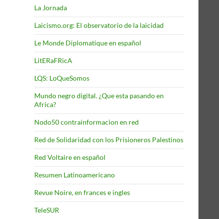
La Jornada
Laicismo.org: El observatorio de la laicidad
Le Monde Diplomatique en español
LitERaFRicA
LQS: LoQueSomos
Mundo negro digital. ¿Que esta pasando en
Africa?
Nodo50 contrainformacion en red
Red de Solidaridad con los Prisioneros Palestinos
Red Voltaire en español
Resumen Latinoamericano
Revue Noire, en frances e ingles
TeleSUR