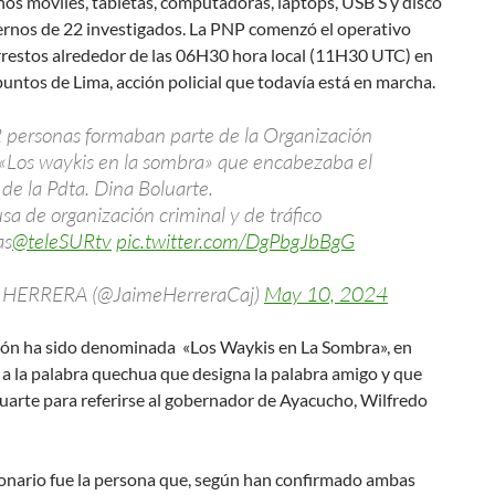
nos móviles, tabletas, computadoras, laptops, USB’S y disco
ernos de 22 investigados. La PNP comenzó el operativo
rrestos alrededor de las 06H30 hora local (11H30 UTC) en
puntos de Lima, acción policial que todavía está en marcha.
 personas formaban parte de la Organización
 «Los waykis en la sombra» que encabezaba el
e la Pdta. Dina Boluarte.
usa de organización criminal y de tráfico
as
@teleSURtv
pic.twitter.com/DgPbgJbBgG
 HERRERA (@JaimeHerreraCaj)
May 10, 2024
ión ha sido denominada «Los Waykis en La Sombra», en
 a la palabra quechua que designa la palabra amigo y que
luarte para referirse al gobernador de Ayacucho, Wilfredo
ionario fue la persona que, según han confirmado ambas