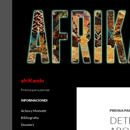
Saltar
al
contenido
Buscar
afriKando
Prensa para pensar
INFORMACIONES
PRENSA PA
Actúa y Muevete
DET
Bibliografía
Dossiers