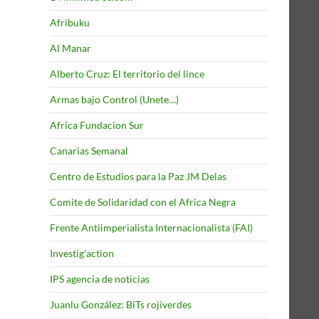
Afribuku
Al Manar
Alberto Cruz: El territorio del lince
Armas bajo Control (Unete…)
Africa Fundacion Sur
Canarias Semanal
Centro de Estudios para la Paz JM Delas
Comite de Solidaridad con el Africa Negra
Frente Antiimperialista Internacionalista (FAI)
Investig'action
IPS agencia de noticias
Juanlu González: BiTs rojiverdes