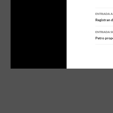
ENTRADA A
Naveg
Registran d
de
ENTRADA S
entra
Petro prop