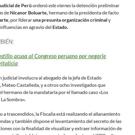
udicial de Perú
ordenó
este viernes
la detención preliminar
as
de
Nicanor Boluarte,
hermano de la presidenta de facto
arte
, por liderar
una presunta organización criminal
y
 influencias en agravio del
Estado.
BIÉN:
stillo acusa al Congreso peruano por negarle
italicia
n judicial involucra al abogado de la jefa de Estado
, Mateo Castañeda, y a otros ocho investigados que
el hermano de la mandataria por el llamado caso «Los
 La Sombra».
 a trascendidos, la Fiscalía está realizando el allanamiento
endas y también dispone el levantamiento del secreto de las
ones con la finalidad de visualizar y extraer información de