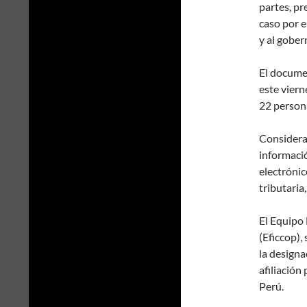
partes, pr
caso por e
y al gober
El documen
este viern
22 person
Considera 
informació
electrónic
tributaria
El Equipo 
(Eficcop),
la designa
afiliación
Perú.