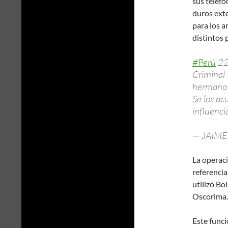
sus teléfo
duros ext
para los a
distintos 
#Perú
22
Criminal
hermano d
Se los ac
influenci
— JAIME
La operac
referencia
utilizó Bo
Oscorima.
Este func