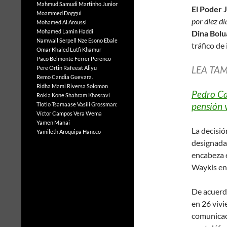
Mahmud Samudi
Martinho Junior
El Poder J
Moammed Doggui
por diez dí
Mohamed Al Aroussi
Mohamed Lamin Haddi
Dina Bolu
Namwall Serpell
Nze Esono Ebale
tráfico de
Omar Khaled Lutfi Khamur
Paco Belmonte Ferrer
Perenco
LEA TAM
Pere Ortin
Rafeeat Aliyu
Remo Candia Guevara.
Ridha Mami
Riversa Solomon
Pedro Ca
Rokia Kone
Shahram Khosravi
pensión v
Tlotlo Tsamaase
Vasili Grossman:
Víctor Campos Vera
Wema
Yamen Manai
La decisió
Yamileth Aroquipa Hancco
designada
encabeza 
Waykis en
De acuerdo
en 26 vivi
comunicaci