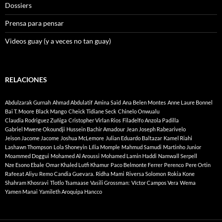
Dossiers
Prensa para pensar
Videos guay (y a veces no tan guay)
RELACIONES
Abdulzarak Gurnah
Ahmad Abdulatif
Amina Said
Ana Belen Montes
Anne Laure Bonnel
Bai T. Moore
Black Mango
Cheick Tidiane Seck
Chinelo Onwualu
Claudia Rodriguez Zuñiga
Cristopher Virlan Rios
Filadelfo Anzola Padilla
Gabriel Mwene Okoundji
Hussein Bachir Amadour
Jean Joseph Rabearivelo
Jeison Jacome Jacome
Joshua McLemore
Julian Eduardo Baltazar
Kamel Riahi
Lashawn Thompson
Lola Shoneyin
Lília Momple
Mahmud Samudi
Martinho Junior
Moammed Doggui
Mohamed Al Aroussi
Mohamed Lamin Haddi
Namwall Serpell
Nze Esono Ebale
Omar Khaled Lutfi Khamur
Paco Belmonte Ferrer
Perenco
Pere Ortin
Rafeeat Aliyu
Remo Candia Guevara.
Ridha Mami
Riversa Solomon
Rokia Kone
Shahram Khosravi
Tlotlo Tsamaase
Vasili Grossman:
Víctor Campos Vera
Wema
Yamen Manai
Yamileth Aroquipa Hancco