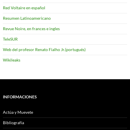
Red Voltaire en español
Resumen Latinoamericano
Revue Noire, en frances e ingles
TeleSUR
Web del profesor Renato Fialho Jr.(portugués)
Wikileaks
INFORMACIONES
Actúa y Muevete
Bibliografía