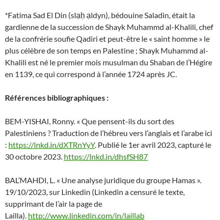
*Fatima Sad El Din (slạḥ ạldyn), bédouine Saladin, était la
gardienne de la succession de Shayk Muhammd al-Khalili, chef
de la confrérie soufie Qadiri et peut-être le « saint homme » le
plus célèbre de son temps en Palestine ; Shayk Muhammd al-
Khalili est né le premier mois musulman du Shaban de l’Hégire
en 1139, ce qui correspond à l’année 1724 après JC.
Références bibliographiques :
BEM-YISHAI, Ronny. « Que pensent-ils du sort des
Palestiniens ? Traduction de l’hébreu vers l’anglais et l’arabe ici
:
https://lnkd.in/dXTRnYyY
. Publié le 1er avril 2023, capturé le
30 octobre 2023.
https://lnkd.in/dhsfSH87
BAL’MAHDI, L. « Une analyse juridique du groupe Hamas ».
19/10/2023, sur Linkedin (Linkedin a censuré le texte,
supprimant de l’air la page de
Lailla).
http://www.linkedin.com/in/laillab