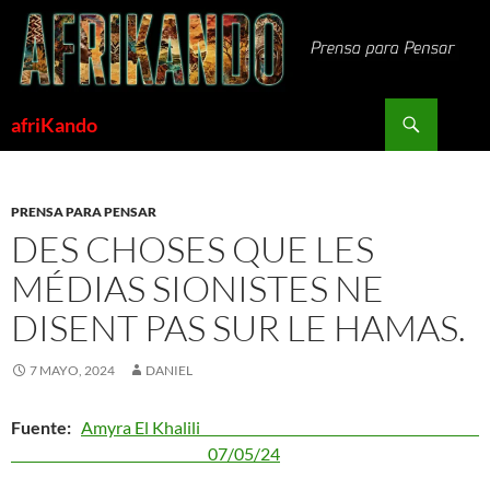
Saltar
al
contenido
Buscar
afriKando
PRENSA PARA PENSAR
DES CHOSES QUE LES
MÉDIAS SIONISTES NE
DISENT PAS SUR LE HAMAS.
7 MAYO, 2024
DANIEL
Fuente:
Amyra El Khalili
07/05/24