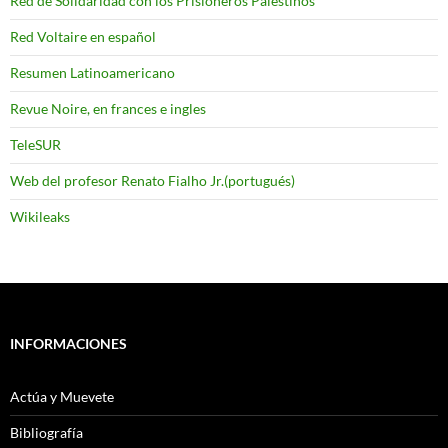
Red de Solidaridad con los Prisioneros Palestinos
Red Voltaire en español
Resumen Latinoamericano
Revue Noire, en frances e ingles
TeleSUR
Web del profesor Renato Fialho Jr.(portugués)
Wikileaks
INFORMACIONES
Actúa y Muevete
Bibliografía