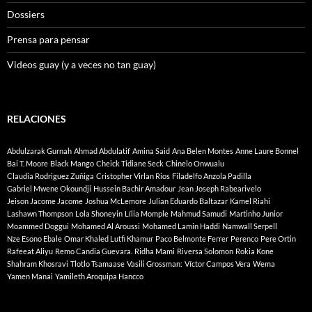
Dossiers
Prensa para pensar
Videos guay (y a veces no tan guay)
RELACIONES
Abdulzarak Gurnah
Ahmad Abdulatif
Amina Said
Ana Belen Montes
Anne Laure Bonnel
Bai T. Moore
Black Mango
Cheick Tidiane Seck
Chinelo Onwualu
Claudia Rodriguez Zuñiga
Cristopher Virlan Rios
Filadelfo Anzola Padilla
Gabriel Mwene Okoundji
Hussein Bachir Amadour
Jean Joseph Rabearivelo
Jeison Jacome Jacome
Joshua McLemore
Julian Eduardo Baltazar
Kamel Riahi
Lashawn Thompson
Lola Shoneyin
Lília Momple
Mahmud Samudi
Martinho Junior
Moammed Doggui
Mohamed Al Aroussi
Mohamed Lamin Haddi
Namwall Serpell
Nze Esono Ebale
Omar Khaled Lutfi Khamur
Paco Belmonte Ferrer
Perenco
Pere Ortin
Rafeeat Aliyu
Remo Candia Guevara.
Ridha Mami
Riversa Solomon
Rokia Kone
Shahram Khosravi
Tlotlo Tsamaase
Vasili Grossman:
Víctor Campos Vera
Wema
Yamen Manai
Yamileth Aroquipa Hancco