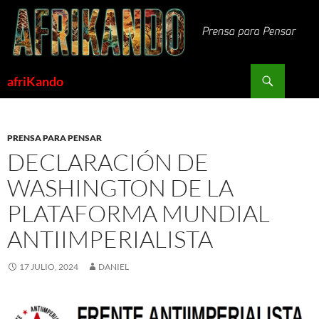
Saltar
al
contenido
Buscar
afriKando
PRENSA PARA PENSAR
DECLARACIÓN DE
WASHINGTON DE LA
PLATAFORMA MUNDIAL
ANTIIMPERIALISTA
17 JULIO, 2024
DANIEL