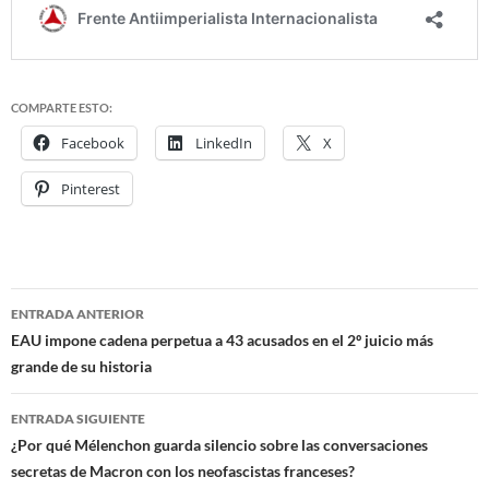
COMPARTE ESTO:
Facebook
LinkedIn
X
Pinterest
ENTRADA ANTERIOR
Navegación
EAU impone cadena perpetua a 43 acusados en el 2º juicio más
grande de su historia
de
entradas
ENTRADA SIGUIENTE
¿Por qué Mélenchon guarda silencio sobre las conversaciones
secretas de Macron con los neofascistas franceses?