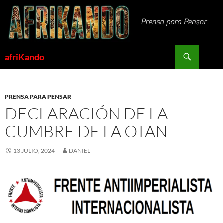
Saltar
al
contenido
Buscar
afriKando
PRENSA PARA PENSAR
DECLARACIÓN DE LA
CUMBRE DE LA OTAN
13 JULIO, 2024
DANIEL