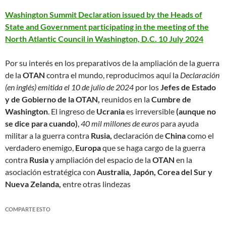
Washington Summit Declaration issued by the Heads of
State and Government participating in the meeting of the
North Atlantic Council in Washington, D.C. 10 July 2024
Por su interés en los preparativos de la ampliación de la guerra
de la
OTAN
contra el mundo, reproducimos aquí la
Declaración
(en inglés) emitida el 10 de julio de 2024
por los
Jefes de Estado
y de Gobierno de la OTAN,
reunidos en la
Cumbre de
Washington
. El ingreso de
Ucrania
es irreversible
(aunque no
se dice para cuando)
,
40 mil millones de euros
para ayuda
militar a la guerra contra
Rusia,
declaración de
China
como el
verdadero enemigo,
Europa
que se haga cargo de la guerra
contra
Rusia
y ampliación del espacio de la
OTAN
en la
asociación estratégica con
Australia, Japón, Corea del Sur y
Nueva Zelanda,
entre otras lindezas
COMPARTE ESTO