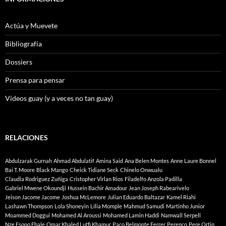
Actúa y Muevete
Bibliografía
Dossiers
Prensa para pensar
Videos guay (y a veces no tan guay)
RELACIONES
Abdulzarak Gurnah
Ahmad Abdulatif
Amina Said
Ana Belen Montes
Anne Laure Bonnel
Bai T. Moore
Black Mango
Cheick Tidiane Seck
Chinelo Onwualu
Claudia Rodriguez Zuñiga
Cristopher Virlan Rios
Filadelfo Anzola Padilla
Gabriel Mwene Okoundji
Hussein Bachir Amadour
Jean Joseph Rabearivelo
Jeison Jacome Jacome
Joshua McLemore
Julian Eduardo Baltazar
Kamel Riahi
Lashawn Thompson
Lola Shoneyin
Lília Momple
Mahmud Samudi
Martinho Junior
Moammed Doggui
Mohamed Al Aroussi
Mohamed Lamin Haddi
Namwall Serpell
Nze Esono Ebale
Omar Khaled Lutfi Khamur
Paco Belmonte Ferrer
Perenco
Pere Ortin