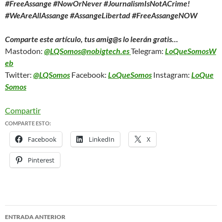
#FreeAssange #NowOrNever #JournalismIsNotACrime!
#WeAreAllAssange #AssangeLibertad #FreeAssangeNOW
Comparte este artículo, tus amig@s lo leerán gratis…
Mastodon:
@LQSomos@nobigtech.es
Telegram:
LoQueSomosW
eb
Twitter:
@LQSomos
Facebook:
LoQueSomos
Instagram:
LoQue
Somos
Compartir
COMPARTE ESTO:
Facebook
LinkedIn
X
Pinterest
ENTRADA ANTERIOR