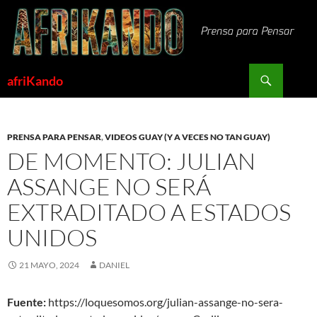
Saltar
al
contenido
Buscar
afriKando
PRENSA PARA PENSAR
,
VIDEOS GUAY (Y A VECES NO TAN GUAY)
DE MOMENTO: JULIAN
ASSANGE NO SERÁ
EXTRADITADO A ESTADOS
UNIDOS
21 MAYO, 2024
DANIEL
Fuente:
https://loquesomos.org/julian-assange-no-sera-