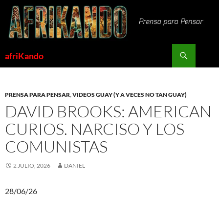
Saltar
al
contenido
Buscar
afriKando
PRENSA PARA PENSAR
,
VIDEOS GUAY (Y A VECES NO TAN GUAY)
DAVID BROOKS: AMERICAN
CURIOS. NARCISO Y LOS
COMUNISTAS
2 JULIO, 2026
DANIEL
28/06/26