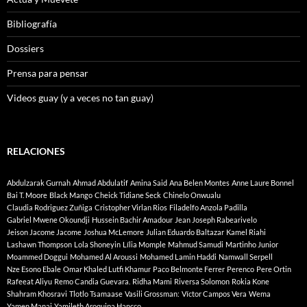
Bibliografía
Dossiers
Prensa para pensar
Videos guay (y a veces no tan guay)
RELACIONES
Abdulzarak Gurnah
Ahmad Abdulatif
Amina Said
Ana Belen Montes
Anne Laure Bonnel
Bai T. Moore
Black Mango
Cheick Tidiane Seck
Chinelo Onwualu
Claudia Rodriguez Zuñiga
Cristopher Virlan Rios
Filadelfo Anzola Padilla
Gabriel Mwene Okoundji
Hussein Bachir Amadour
Jean Joseph Rabearivelo
Jeison Jacome Jacome
Joshua McLemore
Julian Eduardo Baltazar
Kamel Riahi
Lashawn Thompson
Lola Shoneyin
Lília Momple
Mahmud Samudi
Martinho Junior
Moammed Doggui
Mohamed Al Aroussi
Mohamed Lamin Haddi
Namwall Serpell
Nze Esono Ebale
Omar Khaled Lutfi Khamur
Paco Belmonte Ferrer
Perenco
Pere Ortin
Rafeeat Aliyu
Remo Candia Guevara.
Ridha Mami
Riversa Solomon
Rokia Kone
Shahram Khosravi
Tlotlo Tsamaase
Vasili Grossman:
Víctor Campos Vera
Wema
Yamen Manai
Yamileth Aroquipa Hancco