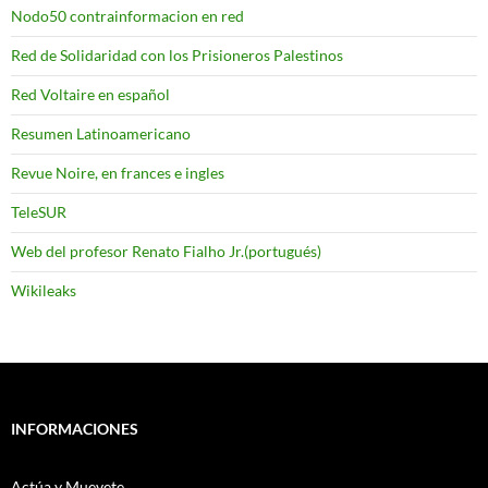
Nodo50 contrainformacion en red
Red de Solidaridad con los Prisioneros Palestinos
Red Voltaire en español
Resumen Latinoamericano
Revue Noire, en frances e ingles
TeleSUR
Web del profesor Renato Fialho Jr.(portugués)
Wikileaks
INFORMACIONES
Actúa y Muevete