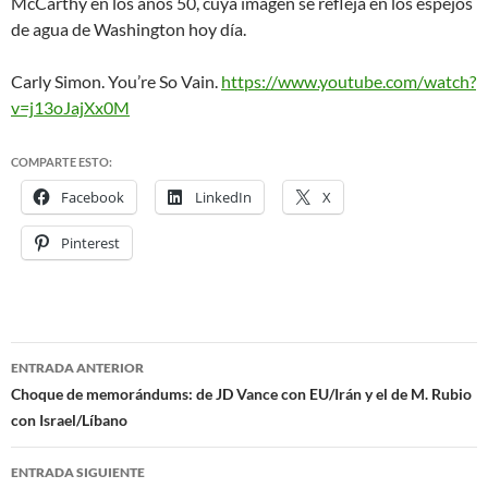
McCarthy en los años 50, cuya imagen se refleja en los espejos
de agua de Washington hoy día.
Carly Simon. You’re So Vain.
https://www.youtube.com/watch?
v=j13oJajXx0M
COMPARTE ESTO:
Facebook
LinkedIn
X
Pinterest
ENTRADA ANTERIOR
Navegación
Choque de memorándums: de JD Vance con EU/Irán y el de M. Rubio
con Israel/Líbano
de
entradas
ENTRADA SIGUIENTE