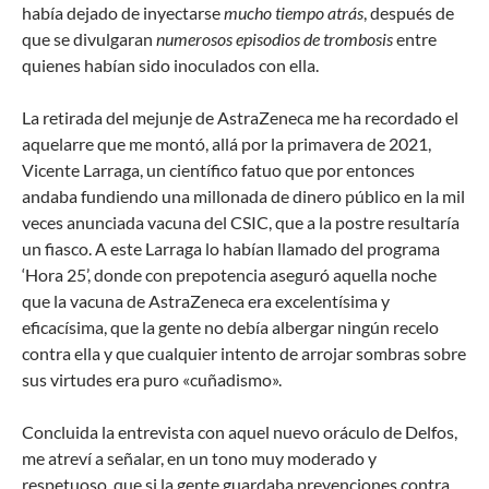
había dejado de inyectarse
mucho tiempo atrás
, después de
que se divulgaran
numerosos episodios de trombosis
entre
quienes habían sido inoculados con ella.
La retirada del mejunje de AstraZeneca me ha recordado el
aquelarre que me montó, allá por la primavera de 2021,
Vicente Larraga, un científico fatuo que por entonces
andaba fundiendo una millonada de dinero público en la mil
veces anunciada vacuna del CSIC, que a la postre resultaría
un fiasco. A este Larraga lo habían llamado del programa
‘Hora 25’, donde con prepotencia aseguró aquella noche
que la vacuna de AstraZeneca era excelentísima y
eficacísima, que la gente no debía albergar ningún recelo
contra ella y que cualquier intento de arrojar sombras sobre
sus virtudes era puro «cuñadismo».
Concluida la entrevista con aquel nuevo oráculo de Delfos,
me atreví a señalar, en un tono muy moderado y
respetuoso, que si la gente guardaba prevenciones contra