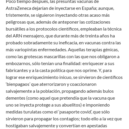
Poco tiempo después, las presuntas vacunas de
AstraZeneca dejarían de inyectarse en España; aunque,
tristemente, se siguieron inyectando otras acaso más
peligrosas que, además de anteponer las cotizaciones
bursátiles a los protocolos científicos, empleaban la técnica
del ARN mensajero, que durante más de treinta años ha
probado sobradamente su ineficacia, en vacunas contra las
más variopintas enfermedades. Aquellas terapias génicas,
como las grotescas mascarillas con las que nos obligaron a
embozarnos, sólo tenían una finalidad: enriquecer a sus
fabricantes y a la casta política que nos oprime. Y, para
lograr ese enriquecimiento inicuo, se sirvieron de científicos
‘bienpagaos’ que aterrorizaron y coaccionaron
salvajemente a la población, propagando además bulos
dementes (como aquel que pretendía que la vacuna que
uno se inyecta protege a sus abuelitos) e imponiendo
medidas turulatas como el ‘pasaporte covid’, que sólo
sirvieron para propagar los contagios; todo ello a la vez que
hostigaban salvajemente y convertían en apestadas