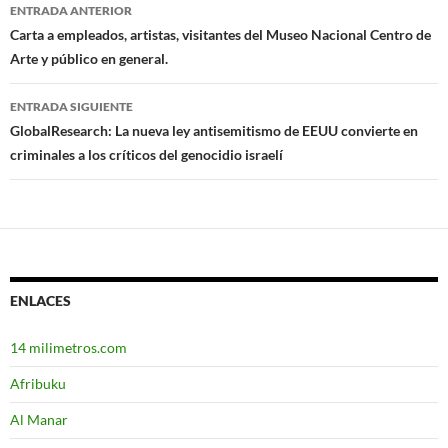
ENTRADA ANTERIOR
Navegación
Carta a empleados, artistas, visitantes del Museo Nacional Centro de
Arte y público en general.
de
entradas
ENTRADA SIGUIENTE
GlobalResearch: La nueva ley antisemitismo de EEUU convierte en
criminales a los críticos del genocidio israelí
ENLACES
14 milimetros.com
Afribuku
Al Manar