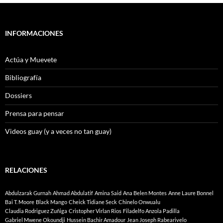
INFORMACIONES
Actúa y Muevete
Bibliografía
Dossiers
Prensa para pensar
Videos guay (y a veces no tan guay)
RELACIONES
Abdulzarak Gurnah
Ahmad Abdulatif
Amina Said
Ana Belen Montes
Anne Laure Bonnel
Bai T. Moore
Black Mango
Cheick Tidiane Seck
Chinelo Onwualu
Claudia Rodriguez Zuñiga
Cristopher Virlan Rios
Filadelfo Anzola Padilla
Gabriel Mwene Okoundji
Hussein Bachir Amadour
Jean Joseph Rabearivelo