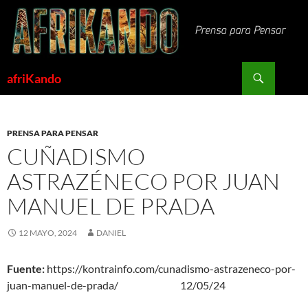
Saltar
al
contenido
Buscar
afriKando
PRENSA PARA PENSAR
CUÑADISMO
ASTRAZÉNECO POR JUAN
MANUEL DE PRADA
12 MAYO, 2024
DANIEL
Fuente:
https://kontrainfo.com/cunadismo-astrazeneco-por-
juan-manuel-de-prada/ 12/05/24