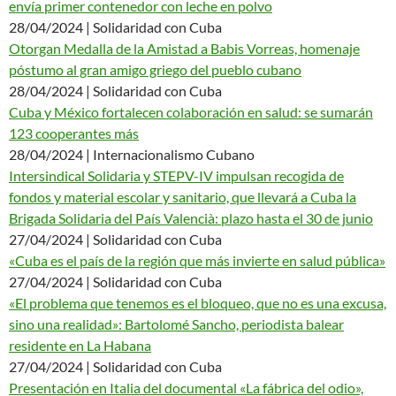
envía primer contenedor con leche en polvo
28/04/2024 | Solidaridad con Cuba
Otorgan Medalla de la Amistad a Babis Vorreas, homenaje
póstumo al gran amigo griego del pueblo cubano
28/04/2024 | Solidaridad con Cuba
Cuba y México fortalecen colaboración en salud: se sumarán
123 cooperantes más
28/04/2024 | Internacionalismo Cubano
Intersindical Solidaria y STEPV-IV impulsan recogida de
fondos y material escolar y sanitario, que llevará a Cuba la
Brigada Solidaria del País Valencià: plazo hasta el 30 de junio
27/04/2024 | Solidaridad con Cuba
«Cuba es el país de la región que más invierte en salud pública»
27/04/2024 | Solidaridad con Cuba
«El problema que tenemos es el bloqueo, que no es una excusa,
sino una realidad»: Bartolomé Sancho, periodista balear
residente en La Habana
27/04/2024 | Solidaridad con Cuba
Presentación en Italia del documental «La fábrica del odio»,