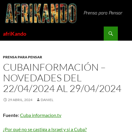
Saltar
al
contenido
Buscar
afriKando
PRENSA PARA PENSAR
CUBAINFORMACIÓN –
NOVEDADES DEL
22/04/2024 AL 29/04/2024
29 ABRIL, 2024
DANIEL
Fuente:
Cuba informacion.tv
¿Por qué no se castiga a Israel y sí a Cuba?