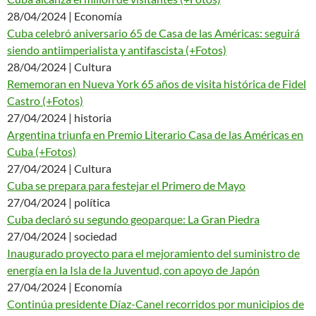
28/04/2024 | Economía
Cuba celebró aniversario 65 de Casa de las Américas: seguirá
siendo antiimperialista y antifascista (+Fotos)
28/04/2024 | Cultura
Rememoran en Nueva York 65 años de visita histórica de Fidel
Castro (+Fotos)
27/04/2024 | historia
Argentina triunfa en Premio Literario Casa de las Américas en
Cuba (+Fotos)
27/04/2024 | Cultura
Cuba se prepara para festejar el Primero de Mayo
27/04/2024 | política
Cuba declaró su segundo geoparque: La Gran Piedra
27/04/2024 | sociedad
Inaugurado proyecto para el mejoramiento del suministro de
energía en la Isla de la Juventud, con apoyo de Japón
27/04/2024 | Economía
Continúa presidente Díaz-Canel recorridos por municipios de