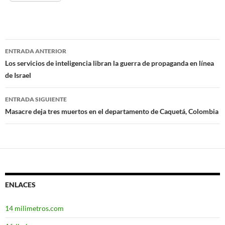
ENTRADA ANTERIOR
Navegación
Los servicios de inteligencia libran la guerra de propaganda en línea
de Israel
de
entradas
ENTRADA SIGUIENTE
Masacre deja tres muertos en el departamento de Caquetá, Colombia
ENLACES
14 milimetros.com