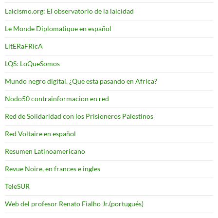
Laicismo.org: El observatorio de la laicidad
Le Monde Diplomatique en español
LitERaFRicA
LQS: LoQueSomos
Mundo negro digital. ¿Que esta pasando en Africa?
Nodo50 contrainformacion en red
Red de Solidaridad con los Prisioneros Palestinos
Red Voltaire en español
Resumen Latinoamericano
Revue Noire, en frances e ingles
TeleSUR
Web del profesor Renato Fialho Jr.(portugués)