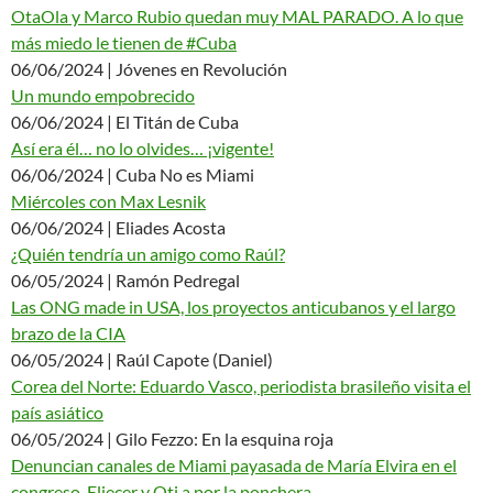
OtaOla y Marco Rubio quedan muy MAL PARADO. A lo que
más miedo le tienen de #Cuba
06/06/2024 | Jóvenes en Revolución
Un mundo empobrecido
06/06/2024 | El Titán de Cuba
Así era él… no lo olvides… ¡vigente!
06/06/2024 | Cuba No es Miami
Miércoles con Max Lesnik
06/06/2024 | Eliades Acosta
¿Quién tendría un amigo como Raúl?
06/05/2024 | Ramón Pedregal
Las ONG made in USA, los proyectos anticubanos y el largo
brazo de la CIA
06/05/2024 | Raúl Capote (Daniel)
Corea del Norte: Eduardo Vasco, periodista brasileño visita el
país asiático
06/05/2024 | Gilo Fezzo: En la esquina roja
Denuncian canales de Miami payasada de María Elvira en el
congreso. Eliecer y Oti a por la ponchera