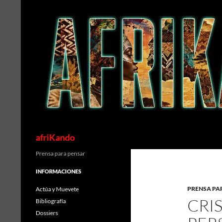
Saltar
al
contenido
Buscar
afriKando
Prensa para pensar
INFORMACIONES
PRENSA PA
Actúa y Muevete
CRIS
Bibliografía
Dossiers