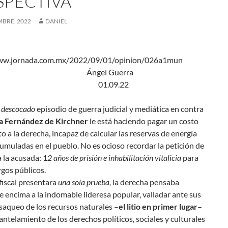
SPECTIVA
MBRE, 2022
DANIEL
www.jornada.com.mx/2022/09/01/opinion/026a1mun
gel Guerra
rera 01.09.22
y descocado
episodio de guerra judicial y mediática en contra
na Fernández de Kirchner
le está haciendo pagar un costo
lto a la derecha, incapaz de calcular las reservas de energía
cumuladas en el pueblo. No es ocioso recordar la petición de
 a la acusada: 1
2 años de prisión e inhabilitación vitalicia
para
gos públicos.
 fiscal presentara
una sola prueba,
la derecha pensaba
e encima a la indomable lideresa popular, valladar ante sus
saqueo de los recursos naturales –
el litio en primer lugar–
ntelamiento de los derechos políticos, sociales y culturales