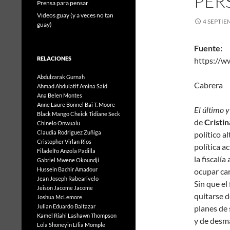
PER
Prensa para pensar
Videos guay (y a veces no tan
4 SEPTIE
guay)
Fuente:
RELACIONES
https://
Án
Abdulzarak Gurnah
Cab
Ahmad Abdulatif
Amina Said
Ana Belen Montes
Anne Laure Bonnel
Bai T. Moore
El último 
Black Mango
Cheick Tidiane Seck
de
Cristi
Chinelo Onwualu
Claudia Rodriguez Zuñiga
político a
Cristopher Virlan Rios
política a
Filadelfo Anzola Padilla
la fiscalía
Gabriel Mwene Okoundji
Hussein Bachir Amadour
ocupar car
Jean Joseph Rabearivelo
Sin que el
Jeison Jacome Jacome
quitarse d
Joshua McLemore
Julian Eduardo Baltazar
planes de 
Kamel Riahi
Lashawn Thompson
y de desma
Lola Shoneyin
Lília Momple