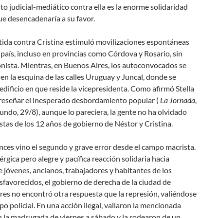
to judicial-mediático contra ella es la enorme solidaridad
e desencadenaría a su favor.
tida contra Cristina estimuló movilizaciones espontáneas
 país, incluso en provincias como Córdova y Rosario, sin
onista. Mientras, en Buenos Aires, los autoconvocados se
en la esquina de las calles Uruguay y Juncal, donde se
 edificio en que reside la vicepresidenta. Como afirmó Stella
 reseñar el inesperado desbordamiento popular (
La Jornada
,
ndo, 29/8), aunque lo pareciera, la gente no ha olvidado
stas de los 12 años de gobierno de Néstor y Cristina.
ces vino el segundo y grave error desde el campo macrista.
érgica pero alegre y pacífica reacción solidaria hacia
e jóvenes, ancianos, trabajadores y habitantes de los
sfavorecidos, el gobierno de derecha de la ciudad de
es no encontró otra respuesta que la represión, valiéndose
po policial. En una acción ilegal, vallaron la mencionada
 la madrugada de viernes a sábado y la rodearon de un