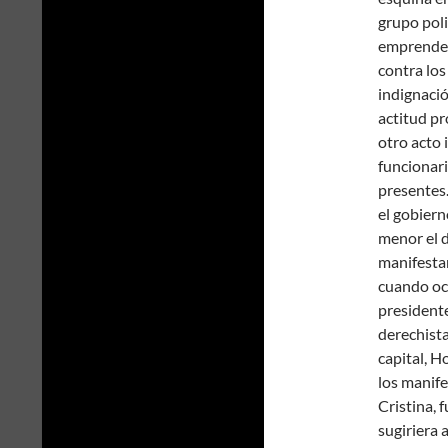
grupo pol
emprender
contra los
indignació
actitud pr
otro acto 
funcionar
presentes.
el gobiern
menor el d
manifesta
cuando ocu
presidente
derechista
capital, H
los manife
Cristina, f
sugiriera 