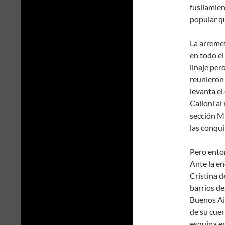
fusilamien
popular qu
La arreme
en todo el
linaje per
reunieron 
levanta el
Calloni al
sección Mu
las conqui
Pero enton
Ante la en
Cristina d
barrios de
Buenos Air
de su cuer
esquina en