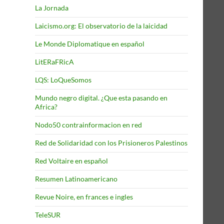
La Jornada
Laicismo.org: El observatorio de la laicidad
Le Monde Diplomatique en español
LitERaFRicA
LQS: LoQueSomos
Mundo negro digital. ¿Que esta pasando en
Africa?
Nodo50 contrainformacion en red
Red de Solidaridad con los Prisioneros Palestinos
Red Voltaire en español
Resumen Latinoamericano
Revue Noire, en frances e ingles
TeleSUR