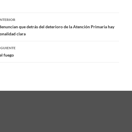
NTERIOR
ación
denuncian que detrás del deterioro de la Atención Primaria hay
onalidad clara
das
IGUIENTE
l fuego