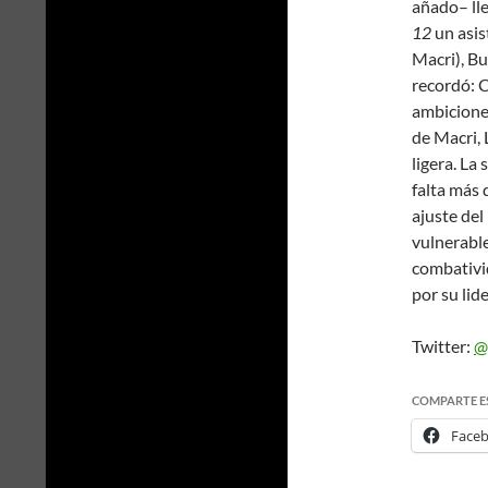
añado– lle
12
un asis
Macri), Bu
recordó:
C
ambicione
de Macri, 
ligera. La
falta más 
ajuste de
vulnerable
combativid
por su lid
Twitter:
@
COMPARTE E
Face