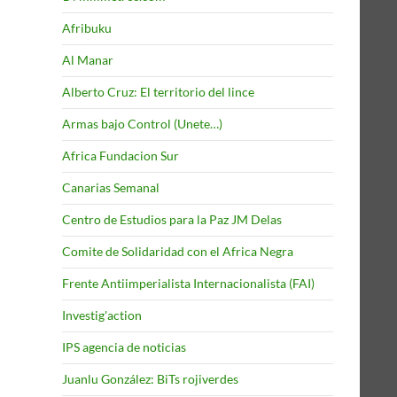
Afribuku
Al Manar
Alberto Cruz: El territorio del lince
Armas bajo Control (Unete…)
Africa Fundacion Sur
Canarias Semanal
Centro de Estudios para la Paz JM Delas
Comite de Solidaridad con el Africa Negra
Frente Antiimperialista Internacionalista (FAI)
Investig'action
IPS agencia de noticias
Juanlu González: BiTs rojiverdes