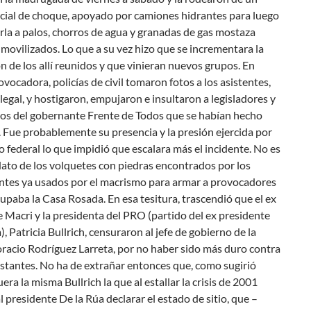
icial de choque, apoyado por camiones hidrantes para luego
la a palos, chorros de agua y granadas de gas mostaza
 movilizados. Lo que a su vez hizo que se incrementara la
n de los allí reunidos y que vinieran nuevos grupos. En
ovocadora, policías de civil tomaron fotos a los asistentes,
ilegal, y hostigaron, empujaron e insultaron a legisladores y
ios del gobernante Frente de Todos que se habían hecho
 Fue probablemente su presencia y la presión ejercida por
o federal lo que impidió que escalara más el incidente. No es
ato de los volquetes con piedras encontrados por los
ntes ya usados por el macrismo para armar a provocadores
paba la Casa Rosada. En esa tesitura, trascendió que el ex
 Macri y la presidenta del PRO (partido del ex presidente
), Patricia Bullrich, censuraron al jefe de gobierno de la
oracio Rodríguez Larreta, por no haber sido más duro contra
stantes. No ha de extrañar entonces que, como sugirió
uera la misma Bullrich la que al estallar la crisis de 2001
al presidente De la Rúa declarar el estado de sitio, que –