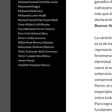
ganados du
Mahmud Samudi
Martinho Junior
Moammed Doggui
subrayars
Mohamed Al Aroussi
más que d
Mohamed Lamin Haddi
declaració
Namwall Serpell
Nze Esono Ebale
Omar Khaled Lutfi Khamur
Buenos Ai
Paco Belmonte Ferrer
Perenco
Pere Ortin
Rafeeat Aliyu
La caracte
Remo Candia Guevara.
Ridha Mami
Riversa Solomon
es la de h
Rokia Kone
Shahram Khosravi
representa
Tlotlo Tsamaase
Vasili Grossman:
fenómeno e
Víctor Campos Vera
Wema
Yamen Manai
identidad
Yamileth Aroquipa Hancco
cauce al a
soberanía 
comprende
Perón, el 
imperialis
sobre todo
Para logra
fundamenta