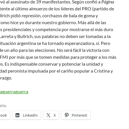
vó al asesinato de 39 manifestantes. Según confió a
Página
tente al último almuerzo de los líderes del PRO (partido de
llrich pidió represión, corchazos de bala de goma y
omo hice yo durante nuestro gobierno
. Más allá de las
s presidenciales y competencia por mostrarse el más duro
Larreta y Bullrich, sus palabras no deben ser tomadas a la
 situación argentina se ha tornado esperanzadora, sí. Pero
de un año para las elecciones. No será fácil la victoria con
l FMI por más que se tomen medidas para proteger a los más
s. Es indispensable conservar y potenciar la unidad y
ad peronista impulsada por el cariño popular a Cristina y
erazgo.
aguerraguerra
STO:
book
LinkedIn
X
Pinterest