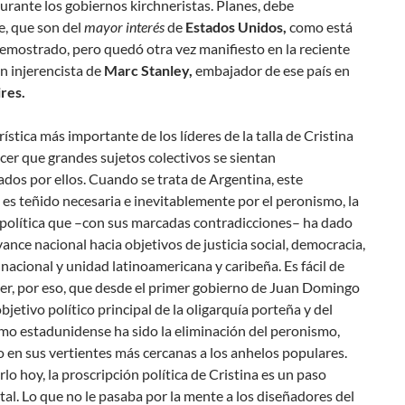
rante los gobiernos kirchneristas. Planes, debe
e, que son del
mayor interés
de
Estados Unidos,
como está
emostrado, pero quedó otra vez manifiesto en la reciente
n injerencista de
Marc Stanley,
embajador de ese país en
res.
rística más importante de los líderes de la talla de Cristina
acer que grandes sujetos colectivos se sientan
dos por ellos. Cuando se trata de Argentina, este
s teñido necesaria e inevitablemente por el peronismo, la
 política que –con sus marcadas contradicciones– ha dado
vance nacional hacia objetivos de justicia social, democracia,
nacional y unidad latinoamericana y caribeña. Es fácil de
r, por eso, que desde el primer gobierno de Juan Domingo
objetivo político principal de la oligarquía porteña y del
mo estadunidense ha sido la eliminación del peronismo,
 en sus vertientes más cercanas a los anhelos populares.
rlo hoy, la proscripción política de Cristina es un paso
l. Lo que no le pasaba por la mente a los diseñadores del