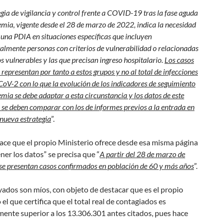
gia de vigilancia y control frente a COVID-19 tras la fase aguda
emia, vigente desde el 28 de marzo de 2022, indica la necesidad
 una PDIA en situaciones específicas que incluyen
lmente personas con criterios de vulnerabilidad o relacionadas
 vulnerables y las que precisan ingreso hospitalario.
Los casos
 representan por tanto a estos grupos y no al total de infecciones
oV-2 con lo que la evolución de los indicadores de seguimiento
mia se debe adaptar a esta circunstancia y los datos de este
 se deben comparar con los de informes previos a la entrada en
 nueva estrategia
”.
lace que el propio Ministerio ofrece desde esa misma página
ner los datos” se precisa que “
A partir del 28 de marzo de
se presentan casos confirmados en población de 60 y más años
”.
ados son míos, con objeto de destacar que es el propio
 el que certifica que el total real de contagiados es
ente superior a los 13.306.301 antes citados, pues hace