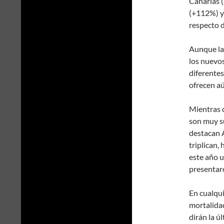
Canarias 
(+112%) y 
respecto d
Aunque la 
los nuevos
diferentes
ofrecen aú
Mientras 
son muy su
destacan A
triplican,
este año u
presentaro
En cualqui
mortalidad
dirán la ú