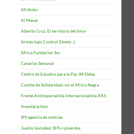
Afribuku
Al Manar
Alberto Cruz: El territorio del lince
Armas bajo Control (Unete…)
Africa Fundacion Sur
Canarias Semanal
Centro de Estudios para la Paz JM Delas
Comite de Solidaridad con el Africa Negra
Frente Antiimperialista Internacionalista (FAI)
Investig'action
IPS agencia de noticias
Juanlu González: BiTs rojiverdes