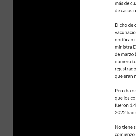
más de cu
de casos n
Dicho de o
vacunación
notifican 
ministra D
de marzo (
número tot
registrado
que eran 
Pero ha oc
que los co
fueron 1.
2022 han s
No tiene s
comienzo 