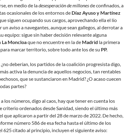
se, en medio de la
desesperación de millones
de confinados, a
tas ocasionales de los entornos de
Díaz Ayuso y Martínez
ue siguen ocupando sus cargos, aprovechando ella el lío
r un aviso a navegantes, aunque sean gallegos, al derrotar a
su equipo: sigue sin haber decisión relevante alguna
n
La Moncloa
que no encuentre en la de
Madrid
la primera
para marcar territorio, sobre todo ante los de su
PP.
, ¿no deberían, los partidos de la coalición progresista digo,
ás activa la denuncia de aquellos negocios, tan rentables
echosos, que se sustanciaron en Madrid? ¿O acaso cuecen
todas partes?
a los números, digo al caos, hay que tener en cuenta los
 criterio ordenados desde Sanidad, siendo el último más
el que aplicaron a partir del 28 de marzo de 2022. De hecho,
nforme número 586 de esa fecha hasta el último de los
el 625 citado al principio, incluyen el siguiente aviso: