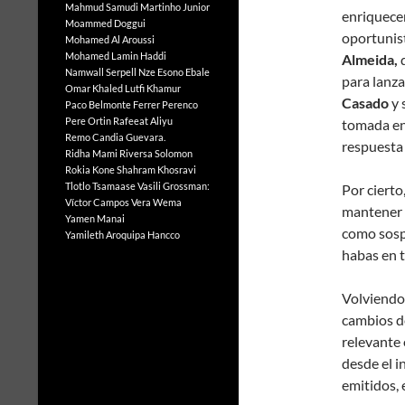
Mahmud Samudi
Martinho Junior
enriquecer
Moammed Doggui
oportunis
Mohamed Al Aroussi
Mohamed Lamin Haddi
Almeida,
q
Namwall Serpell
Nze Esono Ebale
para lanza
Omar Khaled Lutfi Khamur
Casado
y 
Paco Belmonte Ferrer
Perenco
Pere Ortin
Rafeeat Aliyu
tomada e
Remo Candia Guevara.
respuesta 
Ridha Mami
Riversa Solomon
Rokia Kone
Shahram Khosravi
Tlotlo Tsamaase
Vasili Grossman:
Por cierto
Víctor Campos Vera
Wema
mantener m
Yamen Manai
como sosp
Yamileth Aroquipa Hancco
habas en 
Volviendo 
cambios de
relevante 
desde el i
emitidos, 