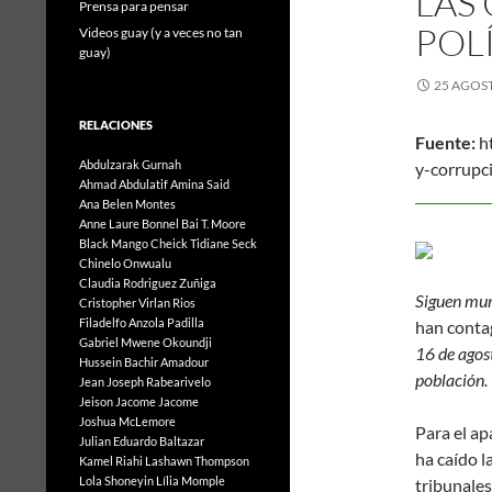
LAS
Prensa para pensar
POL
Videos guay (y a veces no tan
guay)
25 AGOST
RELACIONES
Fuente:
ht
Abdulzarak Gurnah
y-corrupc
Ahmad Abdulatif
Amina Said
Ana Belen Montes
Anne Laure Bonnel
Bai T. Moore
Black Mango
Cheick Tidiane Seck
Chinelo Onwualu
Claudia Rodriguez Zuñiga
Siguen mu
Cristopher Virlan Rios
Filadelfo Anzola Padilla
han conta
Gabriel Mwene Okoundji
16 de agos
Hussein Bachir Amadour
población.
Jean Joseph Rabearivelo
Jeison Jacome Jacome
Joshua McLemore
Para el a
Julian Eduardo Baltazar
ha caído l
Kamel Riahi
Lashawn Thompson
Lola Shoneyin
Lília Momple
tribunales