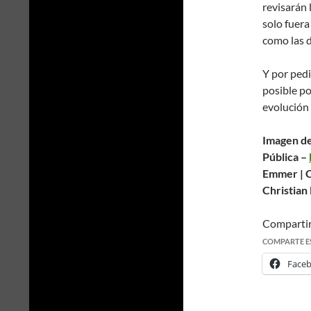
revisarán 
solo fuera
como las 
Y por pedi
posible po
evolución 
Imagen de
Pública –
Emmer
|
C
Christia
Comparti
COMPARTE E
Face