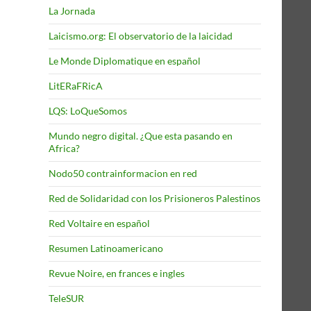
La Jornada
Laicismo.org: El observatorio de la laicidad
Le Monde Diplomatique en español
LitERaFRicA
LQS: LoQueSomos
Mundo negro digital. ¿Que esta pasando en
Africa?
Nodo50 contrainformacion en red
Red de Solidaridad con los Prisioneros Palestinos
Red Voltaire en español
Resumen Latinoamericano
Revue Noire, en frances e ingles
TeleSUR