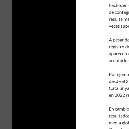
hecho, en
de contagi
resulta ma
veces supe
A pesar de
registro d
aparecen 
aceptarlos
Por ejemp
desde el 2
Catalunya 
en 2022 r
En cambio
resultados
media glo