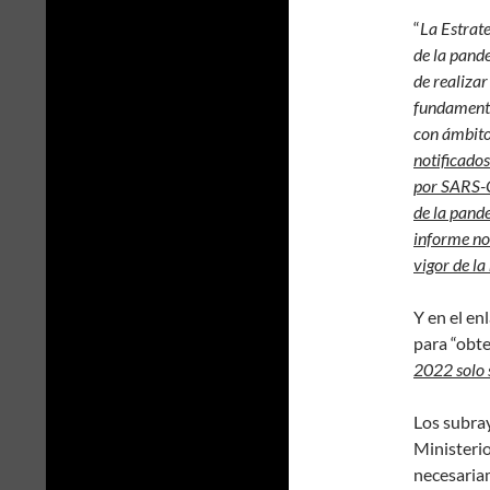
“
La Estrate
de la pand
de realizar
fundamenta
con ámbitos
notificados
por SARS-C
de la pande
informe no
vigor de la
Y en el en
para “obte
2022 solo 
Los subray
Ministerio
necesariam