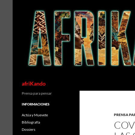
Saltar
al
contenido
Buscar
afriKando
Prensa para pensar
INFORMACIONES
PRENSA PA
Actúa y Muevete
COV
Bibliografía
Dossiers