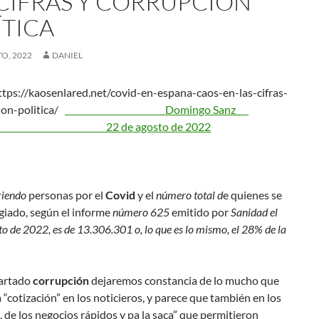
 CIFRAS Y CORRUPCIÓN
ÍTICA
O, 2022
DANIEL
tps://kaosenlared.net/covid-en-espana-caos-en-las-cifras-
ion-politica/
Domingo Sanz
22 de agosto de 2022
riendo
personas por el
Covid
y el
número total d
e quienes se
giado, según el informe
número 625
emitido por
Sanidad el
to de 2022, es de 13.306.301 o, lo que es lo mismo, el 28% de la
partado
corrupción
dejaremos constancia de lo mucho que
a “cotización” en los noticieros, y parece que también en los
, de los negocios rápidos y pa la saca” que permitieron