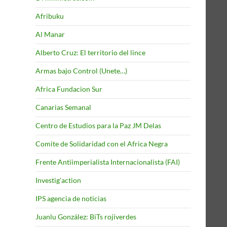
Afribuku
Al Manar
Alberto Cruz: El territorio del lince
Armas bajo Control (Unete…)
Africa Fundacion Sur
Canarias Semanal
Centro de Estudios para la Paz JM Delas
Comite de Solidaridad con el Africa Negra
Frente Antiimperialista Internacionalista (FAI)
Investig'action
IPS agencia de noticias
Juanlu González: BiTs rojiverdes