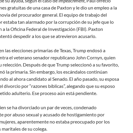
de su ayuda, según el caso de
impeachment
, Paul ofreció
es gratuitas de una casa de Paxton y le dio un empleo a la
ovia del procurador general. El equipo de trabajo del
 estaba tan alarmado por la corrupción de su jefe que lo
 a la Oficina Federal de Investigación (FBI). Paxton
tentó despedir a los que se atrevieron acusarlo.
en las elecciones primarias de Texas, Trump endosó a
ntra el veterano senador republicano John Cornyn, quien
 relección. Después de que Trump seleccionó a su favorito,
ó la primaria. Sin embargo, los escándalos continúan
do al ahora candidato al Senado. El año pasado, su esposa
 divorcio por “razones bíblicas”, alegando que su esposo
tido adulterio. Ese proceso aún está pendiente.
ien se ha divorciado un par de veces, condenado
e por abuso sexual y acusado de hostigamiento por
 mujeres, aparentemente no estaba preocupado por los
maritales de su colega.