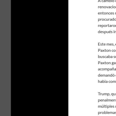
A cambio 
renovacion
entonces n
procurador
reportaron
después in
Este mes, 
Paxton co
buscaba su
Paxton gan
acompañan
demandó el
había come
Trump, qu
penalment
múltiples
problemas 