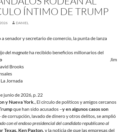
ÁNDALOS RODEAN AL
CULO ÍNTIMO DE TRUMP
 2026
DANIEL
a senador y secretario de comercio, la punta de lanza
hijo del magnate
ha recibido beneficios millonarios del
entágono
Jim
on y David Brooks
rresponsales
 La Jornada
e junio de 2026, p. 22
on y Nueva York.
, El círculo de políticos y amigos cercanos
Trump
que han sido acusados –
y en algunos casos son
–
de corrupción, lavado de dinero y otros delitos, se amplió
ado con el endoso presidencial del candidato republicano al
r Texas, Ken Paxton,
y la noticia de que las empresas del