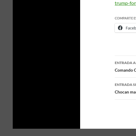
trump-fon
COMPARTE E
Face
ENTRADA A
Naveg
Comando Ce
de
ENTRADA S
entra
Chocan man