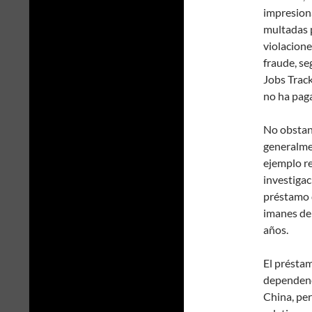
impresion
multadas p
violacione
fraude, se
Jobs Trac
no ha paga
No obstan
generalmen
ejemplo re
investiga
préstamo 
imanes de 
años.
El préstam
dependenc
China, per