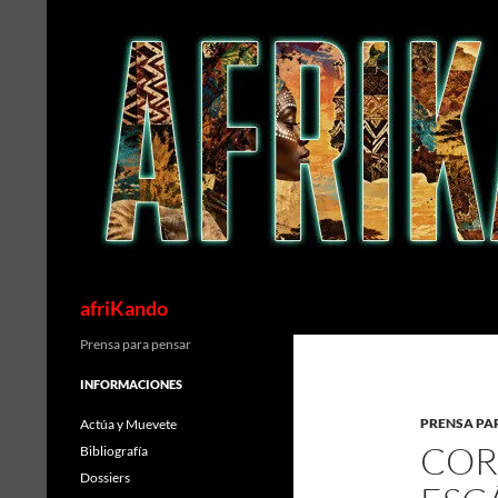
Saltar
al
contenido
Buscar
afriKando
Prensa para pensar
INFORMACIONES
PRENSA PA
Actúa y Muevete
COR
Bibliografía
Dossiers