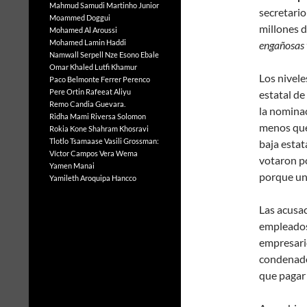
Mahmud Samudi
Martinho Junior
secretario
Moammed Doggui
millones 
Mohamed Al Aroussi
Mohamed Lamin Haddi
engañosas 
Namwall Serpell
Nze Esono Ebale
Omar Khaled Lutfi Khamur
Los nivele
Paco Belmonte Ferrer
Perenco
Pere Ortin
Rafeeat Aliyu
estatal de
Remo Candia Guevara.
la nomina
Ridha Mami
Riversa Solomon
menos que
Rokia Kone
Shahram Khosravi
Tlotlo Tsamaase
Vasili Grossman:
baja esta
Víctor Campos Vera
Wema
votaron p
Yamen Manai
porque una
Yamileth Aroquipa Hancco
Las acusa
empleados
empresario
condenado
que pagar 