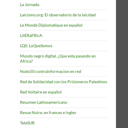
La Jornada
Laicismo.org: El observatorio de la laicidad
Le Monde Diplomatique en español
LitERaFRicA
LQS: LoQueSomos
Mundo negro digital. ¿Que esta pasando en
Africa?
Nodo50 contrainformacion en red
Red de Solidaridad con los Prisioneros Palestinos
Red Voltaire en español
Resumen Latinoamericano
Revue Noire, en frances e ingles
TeleSUR