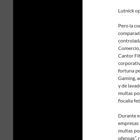
Lutnick op
Pero la c
comparado
controlad
Comercio. 
Cantor Fit
corporativ
fortuna p
Gaming, a
y de lavad
multas por
fiscalía f
Durante el
empresas 
multas por
ofensas”, 