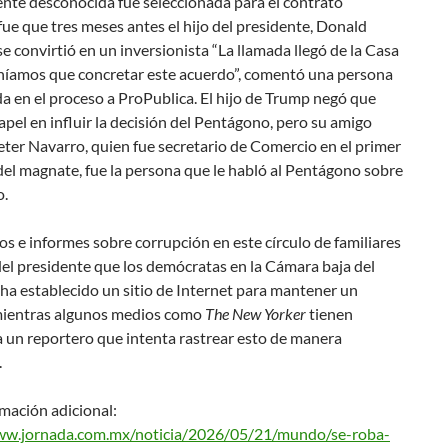
nte desconocida fue seleccionada para el contrato
 fue que tres meses antes el hijo del presidente, Donald
se convirtió en un inversionista “La llamada llegó de la Casa
eníamos que concretar este acuerdo”, comentó una persona
a en el proceso a ProPublica. El hijo de Trump negó que
apel en influir la decisión del Pentágono, pero su amigo
ter Navarro, quien fue secretario de Comercio en el primer
el magnate, fue la persona que le habló al Pentágono sobre
o.
os e informes sobre corrupción en este círculo de familiares
del presidente que los demócratas en la Cámara baja del
ha establecido un sitio de Internet para mantener un
 mientras algunos medios como
The New Yorker
tienen
 un reportero que intenta rastrear esto de manera
.
mación adicional:
ww.jornada.com.mx/noticia/2026/05/21/mundo/se-roba-