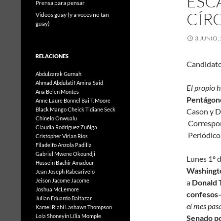
ESC
Prensa para pensar
CÍR
Videos guay (y a veces no tan
guay)
3 JUNIO,
RELACIONES
Candidato 
Abdulzarak Gurnah
Ahmad Abdulatif
Amina Said
El propio 
Ana Belen Montes
P
Anne Laure Bonnel
Bai T. Moore
Black Mango
Cheick Tidiane Seck
Cas
Chinelo Onwualu
Co
Claudia Rodriguez Zuñiga
Periódico
Cristopher Virlan Rios
Filadelfo Anzola Padilla
Gabriel Mwene Okoundji
Lunes 1º d
Hussein Bachir Amadour
Washingt
Jean Joseph Rabearivelo
Jeison Jacome Jacome
a
Donald 
Joshua McLemore
confesos
Julian Eduardo Baltazar
el mes pas
Kamel Riahi
Lashawn Thompson
Lola Shoneyin
Lília Momple
Senado po