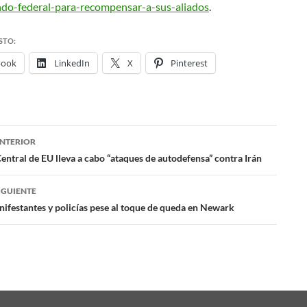
do-federal-para-recompensar-a-sus-aliados
.
STO:
book
LinkedIn
X
Pinterest
NTERIOR
ación
ntral de EU lleva a cabo “ataques de autodefensa” contra Irán
IGUIENTE
das
ifestantes y policías pese al toque de queda en Newark