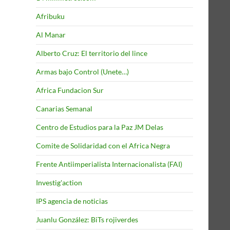
Afribuku
Al Manar
Alberto Cruz: El territorio del lince
Armas bajo Control (Unete…)
Africa Fundacion Sur
Canarias Semanal
Centro de Estudios para la Paz JM Delas
Comite de Solidaridad con el Africa Negra
Frente Antiimperialista Internacionalista (FAI)
Investig'action
IPS agencia de noticias
Juanlu González: BiTs rojiverdes