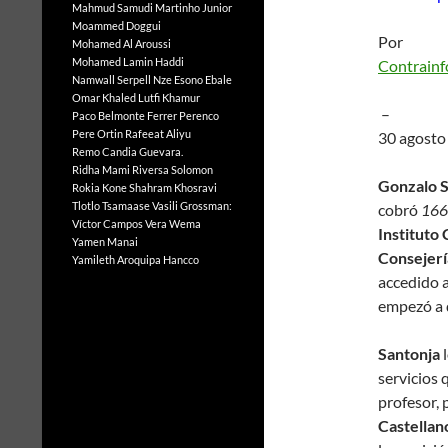
Mahmud Samudi
Martinho Junior
Moammed Doggui
Por
Mohamed Al Aroussi
Mohamed Lamin Haddi
Contrainf
Namwall Serpell
Nze Esono Ebale
Omar Khaled Lutfi Khamur
–
Paco Belmonte Ferrer
Perenco
Pere Ortin
Rafeeat Aliyu
30 agosto
Remo Candia Guevara.
Ridha Mami
Riversa Solomon
Gonzalo S
Rokia Kone
Shahram Khosravi
Tlotlo Tsamaase
Vasili Grossman:
cobró
166.
Víctor Campos Vera
Wema
Instituto
Yamen Manai
Consejerí
Yamileth Aroquipa Hancco
accedido a
empezó a d
Santonja
l
servicios 
profesor, 
Castellan