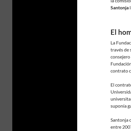
la comisió
Santonja
l
El hom
La Fundac
través de 
consejero 
Fundación
contrato c
El contrat
Universida
universita
suponía g
Santonja 
entre 2007