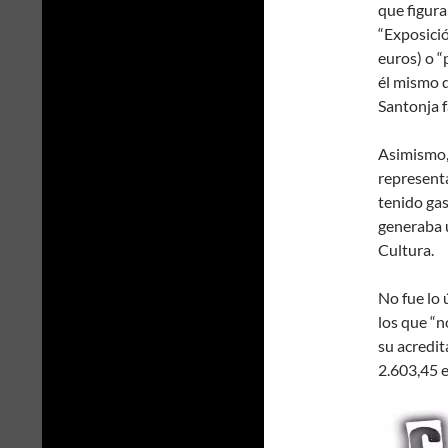
que figur
“Exposició
euros) o “
él mismo d
Santonja f
Asimismo,
represent
tenido gas
generaba 
Cultura.
No fue lo 
los que “
su acredit
2.603,45 