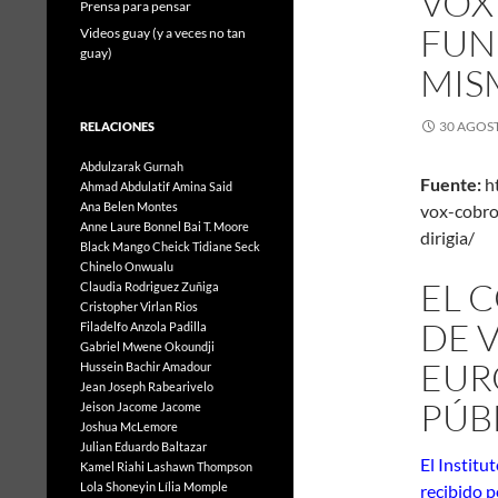
VOX
Prensa para pensar
FUN
Videos guay (y a veces no tan
guay)
MIS
30 AGOST
RELACIONES
Abdulzarak Gurnah
Fuente:
ht
Ahmad Abdulatif
Amina Said
Ana Belen Montes
vox-cobro
Anne Laure Bonnel
Bai T. Moore
dirigia/
Black Mango
Cheick Tidiane Seck
Chinelo Onwualu
EL 
Claudia Rodriguez Zuñiga
Cristopher Virlan Rios
DE 
Filadelfo Anzola Padilla
Gabriel Mwene Okoundji
EUR
Hussein Bachir Amadour
Jean Joseph Rabearivelo
PÚB
Jeison Jacome Jacome
Joshua McLemore
Julian Eduardo Baltazar
El Institu
Kamel Riahi
Lashawn Thompson
Lola Shoneyin
Lília Momple
recibido 