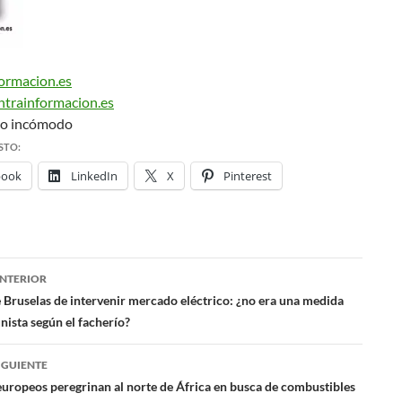
ormacion.es
ontrainformacion.es
mo incómodo
STO:
book
LinkedIn
X
Pinterest
NTERIOR
ación
 Bruselas de intervenir mercado eléctrico: ¿no era una medida
ista según el facherío?
das
IGUIENTE
europeos peregrinan al norte de África en busca de combustibles