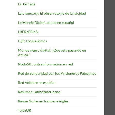
La Jornada
Laicismo.org: El observatorio de la laicidad
Le Monde Diplomatique en español
LitERaFRicA
LQS: LoQueSomos
Mundo negro digital. ¿Que esta pasando en
Africa?
Nodo50 contrainformacion en red
Red de Solidaridad con los Prisioneros Palestinos
Red Voltaire en español
Resumen Latinoamericano
Revue Noire, en frances e ingles
TeleSUR