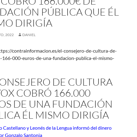
 COBRÓ 166.000€ DE
DACIÓN PÚBLICA QUE ÉL
MO DIRIGÍA
O, 2022
DANIEL
tps://contrainformacion.es/el-consejero-de-cultura-de-
-166-000-euros-de-una-fundacion-publica-el-mismo-
CONSEJERO DE CULTURA
VOX COBRÓ 166.000
OS DE UNA FUNDACIÓN
LICA ÉL MISMO DIRIGÍA
to Castellano y Leonés de la Lengua informó del dinero
por Gonzalo Santonja