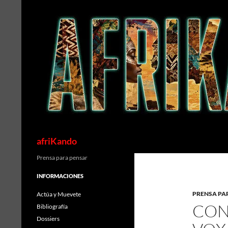
Saltar
al
contenido
Buscar
afriKando
Prensa para pensar
INFORMACIONES
PRENSA PA
Actúa y Muevete
CON
Bibliografía
Dossiers