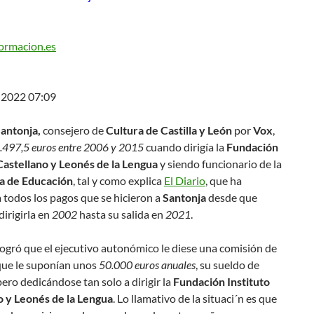
ormacion.es
 2022 07:09
antonja,
consejero de
Cultura de Castilla y León
por
Vox
,
497,5 euros entre 2006 y 2015
cuando dirigía la
Fundación
 Castellano y Leonés de la Lengua
y siendo funcionario de la
a de Educación
, tal y como explica
El Diario
, que ha
 todos los pagos que se hicieron a
Santonja
desde que
irigirla en
2002
hasta su salida en
2021
.
ogró que el ejecutivo autonómico le diese una comisión de
que le suponían unos
50.000 euros anuales
, su sueldo de
pero dedicándose tan solo a dirigir la
Fundación Instituto
o y Leonés de la Lengua
. Lo llamativo de la situaci´n es que