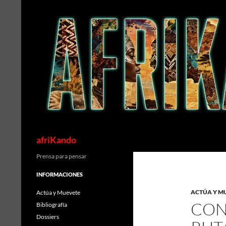
Saltar
al
contenido
Buscar
afriKando
Prensa para pensar
INFORMACIONES
ACTÚA Y M
Actúa y Muevete
CON
Bibliografía
Dossiers