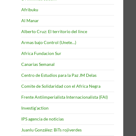
Afribuku
Al Manar
Alberto Cruz: El territorio del lince
Armas bajo Control (Unete…)
Africa Fundacion Sur
Canarias Semanal
Centro de Estudios para la Paz JM Delas
Comite de Solidaridad con el Africa Negra
Frente Antiimperialista Internacionalista (FAI)
Investig'action
IPS agencia de noticias
Juanlu González: BiTs rojiverdes