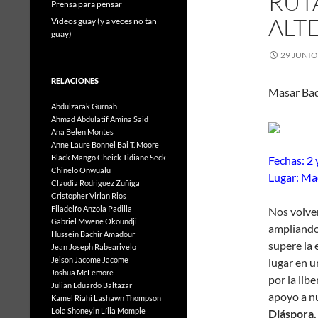
RUT
Prensa para pensar
ALT
Videos guay (y a veces no tan
guay)
29 JUNIO
RELACIONES
Masar Bad
Abdulzarak Gurnah
Ahmad Abdulatif
Amina Said
Ana Belen Montes
Anne Laure Bonnel
Bai T. Moore
Black Mango
Cheick Tidiane Seck
Fechas: 2 
Chinelo Onwualu
Lugar: Ma
Claudia Rodriguez Zuñiga
Cristopher Virlan Rios
Filadelfo Anzola Padilla
Nos volve
Gabriel Mwene Okoundji
ampliando
Hussein Bachir Amadour
supere la 
Jean Joseph Rabearivelo
Jeison Jacome Jacome
lugar en 
Joshua McLemore
por la lib
Julian Eduardo Baltazar
apoyo a nu
Kamel Riahi
Lashawn Thompson
Lola Shoneyin
Lília Momple
Diáspora.