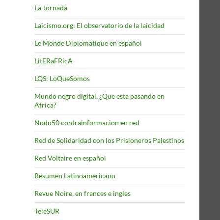
La Jornada
Laicismo.org: El observatorio de la laicidad
Le Monde Diplomatique en español
LitERaFRicA
LQS: LoQueSomos
Mundo negro digital. ¿Que esta pasando en
Africa?
Nodo50 contrainformacion en red
Red de Solidaridad con los Prisioneros Palestinos
Red Voltaire en español
Resumen Latinoamericano
Revue Noire, en frances e ingles
TeleSUR