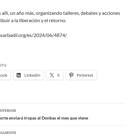
allí, un año más, organizando talleres, debates y acciones
buir a la liberación y el retorno.
asarbadil.org/es/2024/06/4874/
STO:
book
LinkedIn
X
Pinterest
NTERIOR
ación
orte enviará tropas al Donbas el mes que viene
IGUIENTE