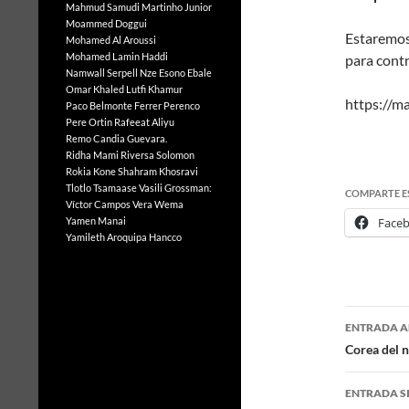
Mahmud Samudi
Martinho Junior
Moammed Doggui
Estaremos 
Mohamed Al Aroussi
Mohamed Lamin Haddi
para contri
Namwall Serpell
Nze Esono Ebale
Omar Khaled Lutfi Khamur
https://m
Paco Belmonte Ferrer
Perenco
Pere Ortin
Rafeeat Aliyu
Remo Candia Guevara.
Ridha Mami
Riversa Solomon
Rokia Kone
Shahram Khosravi
Tlotlo Tsamaase
Vasili Grossman:
COMPARTE E
Víctor Campos Vera
Wema
Yamen Manai
Face
Yamileth Aroquipa Hancco
ENTRADA A
Naveg
Corea del n
de
ENTRADA S