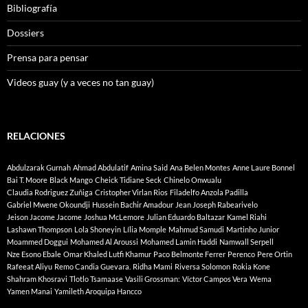
Bibliografía
Dossiers
Prensa para pensar
Videos guay (y a veces no tan guay)
RELACIONES
Abdulzarak Gurnah
Ahmad Abdulatif
Amina Said
Ana Belen Montes
Anne Laure Bonnel
Bai T. Moore
Black Mango
Cheick Tidiane Seck
Chinelo Onwualu
Claudia Rodriguez Zuñiga
Cristopher Virlan Rios
Filadelfo Anzola Padilla
Gabriel Mwene Okoundji
Hussein Bachir Amadour
Jean Joseph Rabearivelo
Jeison Jacome Jacome
Joshua McLemore
Julian Eduardo Baltazar
Kamel Riahi
Lashawn Thompson
Lola Shoneyin
Lília Momple
Mahmud Samudi
Martinho Junior
Moammed Doggui
Mohamed Al Aroussi
Mohamed Lamin Haddi
Namwall Serpell
Nze Esono Ebale
Omar Khaled Lutfi Khamur
Paco Belmonte Ferrer
Perenco
Pere Ortin
Rafeeat Aliyu
Remo Candia Guevara.
Ridha Mami
Riversa Solomon
Rokia Kone
Shahram Khosravi
Tlotlo Tsamaase
Vasili Grossman:
Víctor Campos Vera
Wema
Yamen Manai
Yamileth Aroquipa Hancco