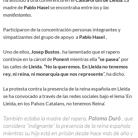
madre de
Pablo Hasel
se encontraba entre
los y las
manifestantes.
Participaron de la concentración personas integrantes y
simpatizantes del grupo de apoyo a
Pablo Hasel .
Uno de ellos,
Josep Bustos
, ha lamentado que el rapero
continúe en la cárcel de
Ponent
mientras ella
“se pasea
” por
las calles de
Lleida. “No la queremos. En Lleida no tenemos
rey, ni reina, ni monarquía que nos represente
”, ha dicho.
La protesta contra la presencia de la reina española en Lleida
se ha convocado a través de las redes sociales bajo el lema ‘En
Lleida, en los Països Catalans, no tenemos Reina’.
También estaba la madre del rapero,
Paloma Duró
, que
considera “indignante” la presencia de la reina española
mientras su hijo está en prisión desde hace más de año y