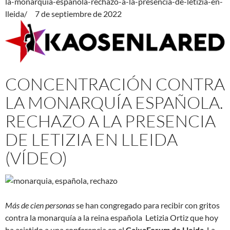
la-monarquia-espanola-rechazo-a-la-presencia-de-letizia-en-
lleida/ 7 de septiembre de 2022
CONCENTRACIÓN CONTRA
LA MONARQUÍA ESPAÑOLA.
RECHAZO A LA PRESENCIA
DE LETIZIA EN LLEIDA
(VÍDEO)
Más de cien personas
se han congregado para recibir con gritos
contra la monarquía a la reina española Letizia Ortiz que hoy
ha asistido a una conferencia en el
CaixaForum de Lleida
. La