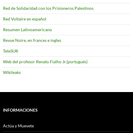
Red de Solidaridad con los Prisioneros Palestinos
Red Voltaire en español
Resumen Latinoamericano
Revue Noire, en frances e ingles
TeleSUR
Web del profesor Renato Fialho Jr.(portugués)
Wikileaks
INFORMACIONES
Actúa y Muevete