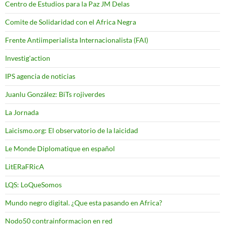
Centro de Estudios para la Paz JM Delas
Comite de Solidaridad con el Africa Negra
Frente Antiimperialista Internacionalista (FAI)
Investig'action
IPS agencia de noticias
Juanlu González: BiTs rojiverdes
La Jornada
Laicismo.org: El observatorio de la laicidad
Le Monde Diplomatique en español
LitERaFRicA
LQS: LoQueSomos
Mundo negro digital. ¿Que esta pasando en Africa?
Nodo50 contrainformacion en red