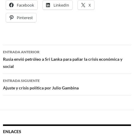
Facebook
LinkedIn
X
Pinterest
ENTRADA ANTERIOR
Navegación
Rusia envió petróleo a Sri Lanka para paliar la crisis económica y
social
de
entradas
ENTRADA SIGUIENTE
Ajuste y crisis política por Julio Gambina
ENLACES