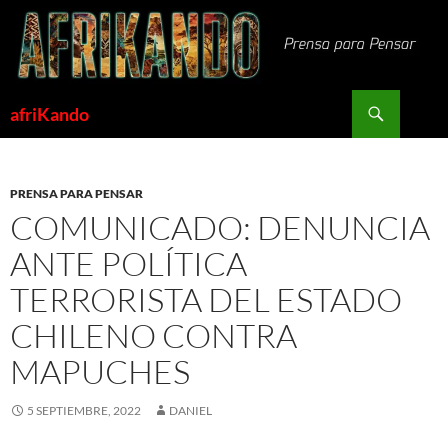
Saltar
al
contenido
Buscar
afriKando
PRENSA PARA PENSAR
COMUNICADO: DENUNCIA
ANTE POLÍTICA
TERRORISTA DEL ESTADO
CHILENO CONTRA
MAPUCHES
5 SEPTIEMBRE, 2022
DANIEL