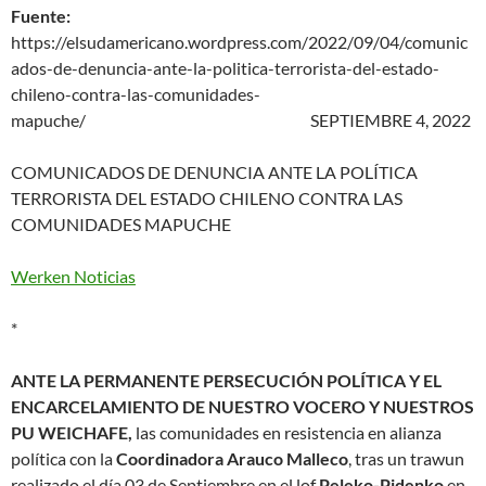
Fuente:
https://elsudamericano.wordpress.com/2022/09/04/comunic
ados-de-denuncia-ante-la-politica-terrorista-del-estado-
chileno-contra-las-comunidades-
mapuche/
SEPTIEMBRE 4, 2022
COMUNICADOS DE DENUNCIA ANTE LA POLÍTICA
TERRORISTA DEL ESTADO CHILENO CONTRA LAS
COMUNIDADES MAPUCHE
Werken Noticias
*
ANTE LA PERMANENTE PERSECUCIÓN POLÍTICA Y EL
ENCARCELAMIENTO DE NUESTRO VOCERO Y NUESTROS
PU WEICHAFE,
las comunidades en resistencia en alianza
política con la
Coordinadora Arauco Malleco
, tras un trawun
realizado el día 03 de Septiembre en el lof
Peleko-Pidenko
en