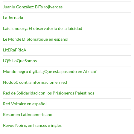
Juanlu González: BiTs rojiverdes
La Jornada
Laicismo.org: El observatorio de la laicidad
Le Monde Diplomatique en español
LitERaFRicA
LQS: LoQueSomos
Mundo negro digital. ¿Que esta pasando en Africa?
Nodo50 contrainformacion en red
Red de Solidaridad con los Prisioneros Palestinos
Red Voltaire en español
Resumen Latinoamericano
Revue Noire, en frances e ingles