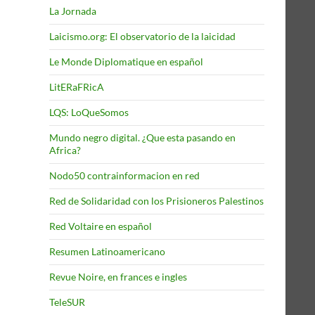
La Jornada
Laicismo.org: El observatorio de la laicidad
Le Monde Diplomatique en español
LitERaFRicA
LQS: LoQueSomos
Mundo negro digital. ¿Que esta pasando en
Africa?
Nodo50 contrainformacion en red
Red de Solidaridad con los Prisioneros Palestinos
Red Voltaire en español
Resumen Latinoamericano
Revue Noire, en frances e ingles
TeleSUR