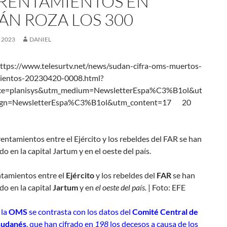
RENTAMIENTOS EN
ÁN ROZA LOS 300
, 2023
DANIEL
ttps://www.telesurtv.net/news/sudan-cifra-oms-muertos-
cientos-20230420-0008.html?
ce=planisys&utm_medium=NewsletterEspa%C3%B1ol&ut
ign=NewsletterEspa%C3%B1ol&utm_content=17 20
ntamientos entre el
Ejército
y los rebeldes del
FAR
se han
o en la capital
Jartum
y en
el oeste del país.
| Foto: EFE
 la
OMS
se contrasta con los datos del
Comité Central de
sudanés
, que han cifrado en
198
los decesos a causa de los