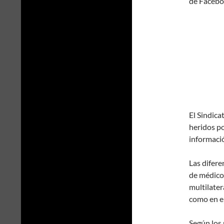
de Facebo
El Sindica
heridos p
informació
Las difere
de médico
multilater
como en el
Según los 