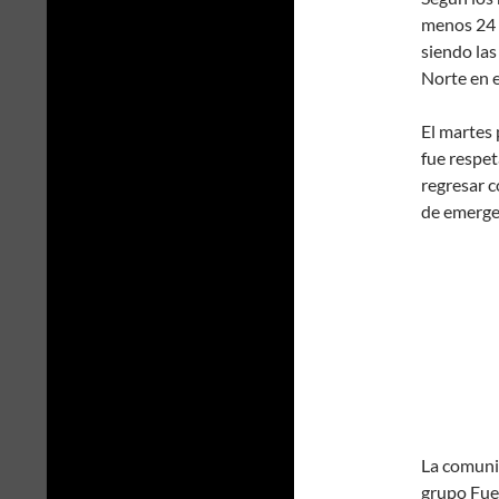
menos 24 c
siendo las
Norte en e
El martes 
fue respet
regresar c
de emerge
La comunid
grupo Fue