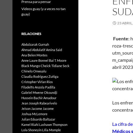
ENF
Prensa para pensar
SUD
Videos guay (y a veces no tan
guay)
23 ABRIL
RELACIONES
Fuente:
h
Abdulzarak Gurnah
roza-tres
Ahmad Abdulatif
Amina Said
utm_sour
Ana Belen Montes
m_campa
Anne Laure Bonnel
Bai T. Moore
Black Mango
Cheick Tidiane Seck
abril 2023
Chinelo Onwualu
Claudia Rodriguez Zuñiga
Cristopher Virlan Rios
Filadelfo Anzola Padilla
Gabriel Mwene Okoundji
Hussein Bachir Amadour
Los enfre
Jean Joseph Rabearivelo
Jeison Jacome Jacome
concentrad
Joshua McLemore
Julian Eduardo Baltazar
La cifra de
Kamel Riahi
Lashawn Thompson
Lola Shoneyin
Lília Momple
Médicos 