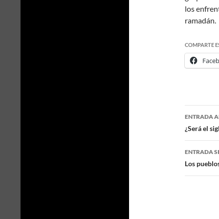
los enfren
ramadán.
COMPARTE E
Face
ENTRADA A
Naveg
¿Será el sig
de
ENTRADA S
entra
Los pueblos