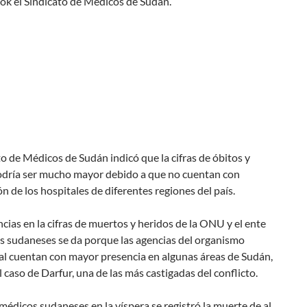
ok el Sindicato de Médicos de Sudán.
to de Médicos de Sudán indicó que la cifras de óbitos y
odría ser mucho mayor debido a que no cuentan con
n de los hospitales de diferentes regiones del país.
ncias en la cifras de muertos y heridos de la ONU y el ente
s sudaneses se da porque las agencias del organismo
al cuentan con mayor presencia en algunas áreas de Sudán,
 caso de Darfur, una de las más castigadas del conflicto.
médicos sudaneses en la víspera se registró la muerte de al