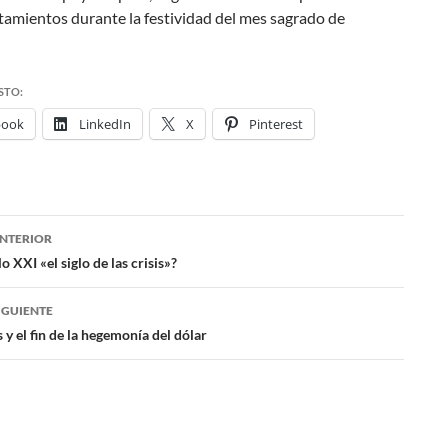
tamientos durante la festividad del mes sagrado de
STO:
book
LinkedIn
X
Pinterest
NTERIOR
ación
lo XXI «el siglo de las crisis»?
IGUIENTE
das
 y el fin de la hegemonía del dólar