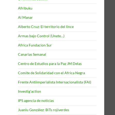
Afribuku
Al Manar
Alberto Cruz: El territorio del lince
Armas bajo Control (Unete…)
Africa Fundacion Sur
Canarias Semanal
Centro de Estudios para la Paz JM Delas
Comite de Solidaridad con el Africa Negra
Frente Antiimperialista Internacionalista (FAI)
Investig'action
IPS agencia de noticias
Juanlu González: BiTs rojiverdes