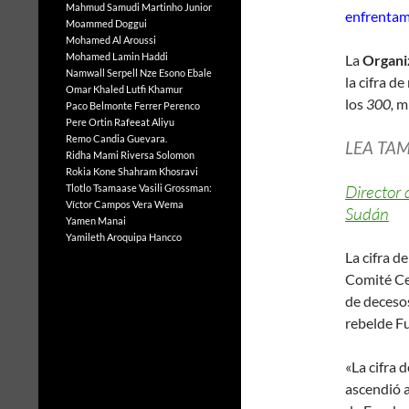
Mahmud Samudi
Martinho Junior
enfrentam
Moammed Doggui
Mohamed Al Aroussi
Mohamed Lamin Haddi
La
Organi
Namwall Serpell
Nze Esono Ebale
la cifra 
Omar Khaled Lutfi Khamur
los
300,
mi
Paco Belmonte Ferrer
Perenco
Pere Ortin
Rafeeat Aliyu
Remo Candia Guevara.
LEA TA
Ridha Mami
Riversa Solomon
Rokia Kone
Shahram Khosravi
Director 
Tlotlo Tsamaase
Vasili Grossman:
Víctor Campos Vera
Wema
Sudán
Yamen Manai
Yamileth Aroquipa Hancco
La cifra d
Comité Cen
de decesos
rebelde F
«La cifra 
ascendió a