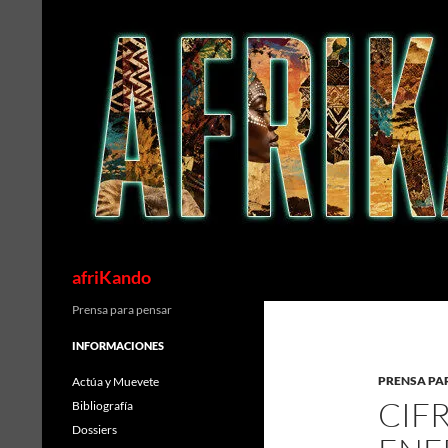
Saltar
al
contenido
Buscar
afriKando
Prensa para pensar
INFORMACIONES
PRENSA PA
Actúa y Muevete
CIF
Bibliografía
Dossiers