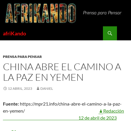
Saltar
al
contenido
Buscar
afriKando
PRENSA PARA PENSAR
CHINA ABRE EL CAMINO A
LA PAZ EN YEMEN
12 ABRIL, 2023
DANIEL
Fuente:
https://mpr21.info/china-abre-el-camino-a-la-paz-
en-yemen/
Redacción
12 de abril de 2023