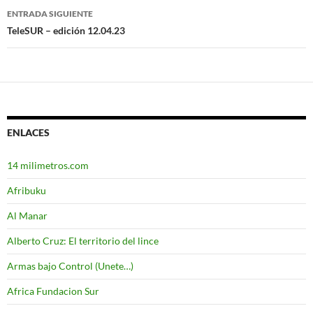
de
ENTRADA SIGUIENTE
entradas
TeleSUR – edición 12.04.23
ENLACES
14 milimetros.com
Afribuku
Al Manar
Alberto Cruz: El territorio del lince
Armas bajo Control (Unete…)
Africa Fundacion Sur