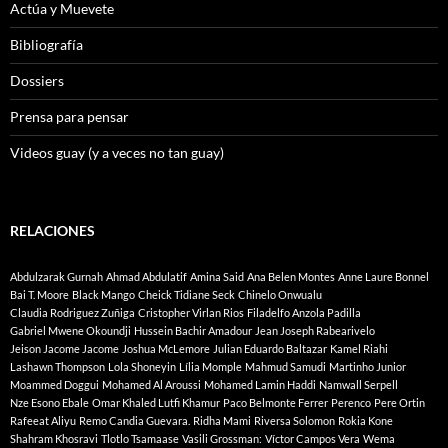
Actúa y Muevete
Bibliografía
Dossiers
Prensa para pensar
Videos guay (y a veces no tan guay)
RELACIONES
Abdulzarak Gurnah
Ahmad Abdulatif
Amina Said
Ana Belen Montes
Anne Laure Bonnel
Bai T. Moore
Black Mango
Cheick Tidiane Seck
Chinelo Onwualu
Claudia Rodriguez Zuñiga
Cristopher Virlan Rios
Filadelfo Anzola Padilla
Gabriel Mwene Okoundji
Hussein Bachir Amadour
Jean Joseph Rabearivelo
Jeison Jacome Jacome
Joshua McLemore
Julian Eduardo Baltazar
Kamel Riahi
Lashawn Thompson
Lola Shoneyin
Lília Momple
Mahmud Samudi
Martinho Junior
Moammed Doggui
Mohamed Al Aroussi
Mohamed Lamin Haddi
Namwall Serpell
Nze Esono Ebale
Omar Khaled Lutfi Khamur
Paco Belmonte Ferrer
Perenco
Pere Ortin
Rafeeat Aliyu
Remo Candia Guevara.
Ridha Mami
Riversa Solomon
Rokia Kone
Shahram Khosravi
Tlotlo Tsamaase
Vasili Grossman:
Víctor Campos Vera
Wema