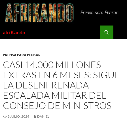
Saltar
al
contenido
Buscar
afriKando
PRENSA PARA PENSAR
CASI 14.000 MILLONES
EXTRAS EN 6 MESES: SIGUE
LA DESENFRENADA
ESCALADA MILITAR DEL
CONSEJO DE MINISTROS
3 JULIO, 2024
DANIEL