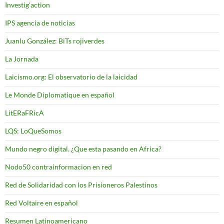
Investig'action
IPS agencia de noticias
Juanlu González: BiTs rojiverdes
La Jornada
Laicismo.org: El observatorio de la laicidad
Le Monde Diplomatique en español
LitERaFRicA
LQS: LoQueSomos
Mundo negro digital. ¿Que esta pasando en Africa?
Nodo50 contrainformacion en red
Red de Solidaridad con los Prisioneros Palestinos
Red Voltaire en español
Resumen Latinoamericano