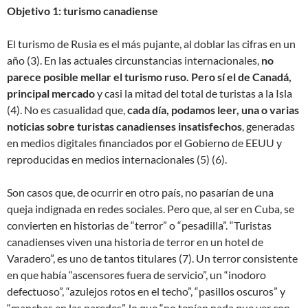
Objetivo 1: turismo canadiense
El turismo de Rusia es el más pujante, al doblar las cifras en un
año (3). En las actuales circunstancias internacionales,
no
parece posible mellar el turismo ruso. Pero sí el de Canadá,
principal mercado
y casi la mitad del total de turistas a la Isla
(4). No es casualidad que,
cada día, podamos leer, una o varias
noticias sobre turistas canadienses insatisfechos
, generadas
en medios digitales financiados por el Gobierno de EEUU y
reproducidas en medios internacionales (5) (6).
Son casos que, de ocurrir en otro país, no pasarían de una
queja indignada en redes sociales. Pero que, al ser en Cuba, se
convierten en historias de “terror” o “pesadilla”. “Turistas
canadienses viven una historia de terror en un hotel de
Varadero”, es uno de tantos titulares (7). Un terror consistente
en que había “ascensores fuera de servicio”, un “inodoro
defectuoso”, “azulejos rotos en el techo”, “pasillos oscuros” y
“manchas en las paredes”, lo que “no tenían nada que ver con