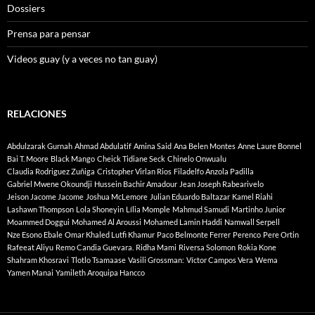
Dossiers
Prensa para pensar
Videos guay (y a veces no tan guay)
RELACIONES
Abdulzarak Gurnah
Ahmad Abdulatif
Amina Said
Ana Belen Montes
Anne Laure Bonnel
Bai T. Moore
Black Mango
Cheick Tidiane Seck
Chinelo Onwualu
Claudia Rodriguez Zuñiga
Cristopher Virlan Rios
Filadelfo Anzola Padilla
Gabriel Mwene Okoundji
Hussein Bachir Amadour
Jean Joseph Rabearivelo
Jeison Jacome Jacome
Joshua McLemore
Julian Eduardo Baltazar
Kamel Riahi
Lashawn Thompson
Lola Shoneyin
Lília Momple
Mahmud Samudi
Martinho Junior
Moammed Doggui
Mohamed Al Aroussi
Mohamed Lamin Haddi
Namwall Serpell
Nze Esono Ebale
Omar Khaled Lutfi Khamur
Paco Belmonte Ferrer
Perenco
Pere Ortin
Rafeeat Aliyu
Remo Candia Guevara.
Ridha Mami
Riversa Solomon
Rokia Kone
Shahram Khosravi
Tlotlo Tsamaase
Vasili Grossman:
Víctor Campos Vera
Wema
Yamen Manai
Yamileth Aroquipa Hancco