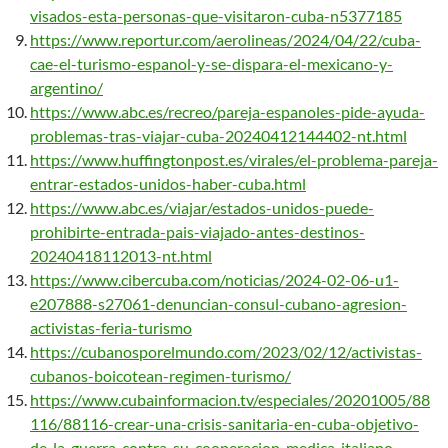
visados-esta-personas-que-visitaron-cuba-n5377185
https://www.reportur.com/aerolineas/2024/04/22/cuba-
cae-el-turismo-espanol-y-se-dispara-el-mexicano-y-
argentino/
https://www.abc.es/recreo/pareja-espanoles-pide-ayuda-
problemas-tras-viajar-cuba-20240412144402-nt.html
https://www.huffingtonpost.es/virales/el-problema-pareja-
entrar-estados-unidos-haber-cuba.html
https://www.abc.es/viajar/estados-unidos-puede-
prohibirte-entrada-pais-viajado-antes-destinos-
20240418112013-nt.html
https://www.cibercuba.com/noticias/2024-02-06-u1-
e207888-s27061-denuncian-consul-cubano-agresion-
activistas-feria-turismo
https://cubanosporelmundo.com/2023/02/12/activistas-
cubanos-boicotean-regimen-turismo/
https://www.cubainformacion.tv/especiales/20201005/88
116/88116-crear-una-crisis-sanitaria-en-cuba-objetivo-
de-la-guerra-contra-su-cooperacion-medica-italiano-