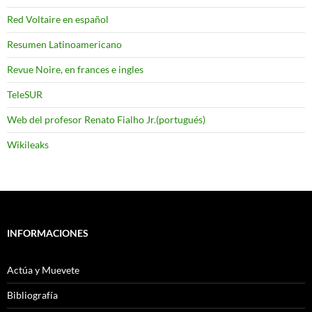
Red Voltaire en español
Resumen Latinoamericano
Revue Noire, en frances e ingles
TeleSUR
Web del profesor Renato Fialho Jr.(portugués)
Wikileaks
INFORMACIONES
Actúa y Muevete
Bibliografía