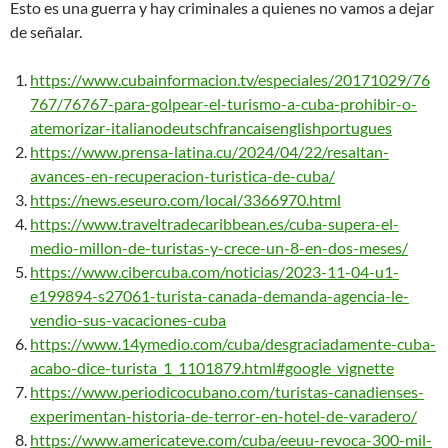
Esto es una guerra y hay criminales a quienes no vamos a dejar
de señalar.
https://www.cubainformacion.tv/especiales/20171029/76
767/76767-para-golpear-el-turismo-a-cuba-prohibir-o-
atemorizar-italianodeutschfrancaisenglishportugues
https://www.prensa-latina.cu/2024/04/22/resaltan-
avances-en-recuperacion-turistica-de-cuba/
https://news.eseuro.com/local/3366970.html
https://www.traveltradecaribbean.es/cuba-supera-el-
medio-millon-de-turistas-y-crece-un-8-en-dos-meses/
https://www.cibercuba.com/noticias/2023-11-04-u1-
e199894-s27061-turista-canada-demanda-agencia-le-
vendio-sus-vacaciones-cuba
https://www.14ymedio.com/cuba/desgraciadamente-cuba-
acabo-dice-turista_1_1101879.html#google_vignette
https://www.periodicocubano.com/turistas-canadienses-
experimentan-historia-de-terror-en-hotel-de-varadero/
https://www.americateve.com/cuba/eeuu-revoca-300-mil-