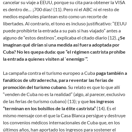
cancelar su viaje a EEUU, porque su cita para obtener la VISA
es dentro de… ¡700 días! (11). Pero ni el ABC ni el resto de
medios españoles plantean esto como un recorte de
libertades. Al contrario, el tono es incluso justificativo: “EEUU
puede prohibirte la entrada a su país si has viajado” antes a
alguno de “estos destinos”, explicaba el citado diario (12).
¿Se
imaginan qué dirían si una medida así fuera adoptada por
Cuba? No les quepa duda: que “el régimen castrista prohíbe
la entrada a quienes visiten al `enemigo´”.
La campaña contra el turismo europeo a Cuba
paga también a
fanáticos de ultraderecha, para reventar las ferias de
promoción del turismo cubano
. Su relato es que lo que allí
“venden de Cuba no es la realidad” (algo, al parecer, exclusivo
de las ferias de turismo cubano) (13); y que
los ingresos
“terminan en los bolsillos de la élite castrista”
(14). Es el
mismo mensaje con el que la Casa Blanca persigue y destruye
los convenios médicos internacionales de Cuba que, en los
últimos años, han aportado los ingresos para sostener el