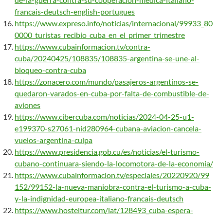
francais-deutsch-english-portugues
https://www.expreso.info/noticias/internacional/99933_80
0000_turistas_recibio_cuba_en_el_primer_trimestre
https://www.cubainformacion.tv/contra-
cuba/20240425/108835/108835-argentina-se-une-al-
bloqueo-contra-cuba
https://zonacero.com/mundo/pasajeros-argentinos-se-
quedaron-varados-en-cuba-por-falta-de-combustible-de-
aviones
https://www.cibercuba.com/noticias/2024-04-25-u1-
e199370-s27061-nid280964-cubana-aviacion-cancela-
vuelos-argentina-culpa
https://www.presidencia.gob.cu/es/noticias/el-turismo-
cubano-continuara-siendo-la-locomotora-de-la-economia/
https://www.cubainformacion.tv/especiales/20220920/99
152/99152-la-nueva-maniobra-contra-el-turismo-a-cuba-
y-la-indignidad-europea-italiano-francais-deutsch
https://www.hosteltur.com/lat/128493_cuba-espera-