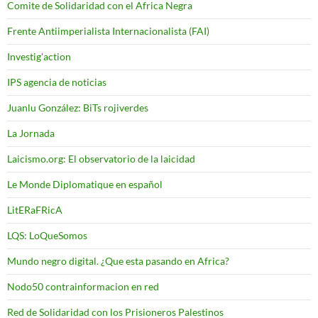
Comite de Solidaridad con el Africa Negra
Frente Antiimperialista Internacionalista (FAI)
Investig'action
IPS agencia de noticias
Juanlu González: BiTs rojiverdes
La Jornada
Laicismo.org: El observatorio de la laicidad
Le Monde Diplomatique en español
LitERaFRicA
LQS: LoQueSomos
Mundo negro digital. ¿Que esta pasando en Africa?
Nodo50 contrainformacion en red
Red de Solidaridad con los Prisioneros Palestinos