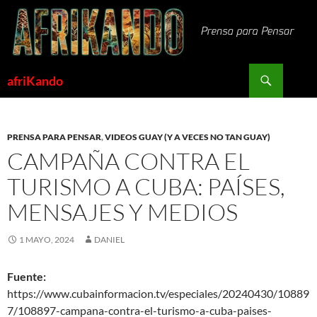
Saltar
al
contenido
Buscar
afriKando
PRENSA PARA PENSAR
,
VIDEOS GUAY (Y A VECES NO TAN GUAY)
CAMPAÑA CONTRA EL
TURISMO A CUBA: PAÍSES,
MENSAJES Y MEDIOS
1 MAYO, 2024
DANIEL
Fuente:
https://www.cubainformacion.tv/especiales/20240430/10889
7/108897-campana-contra-el-turismo-a-cuba-paises-