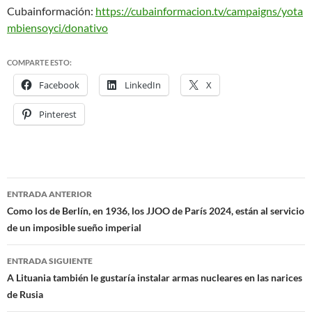
Cubainformación:
https://cubainformacion.tv/campaigns/yota
mbiensoyci/donativo
COMPARTE ESTO:
Facebook
LinkedIn
X
Pinterest
ENTRADA ANTERIOR
Navegación
Como los de Berlín, en 1936, los JJOO de París 2024, están al servicio
de un imposible sueño imperial
de
entradas
ENTRADA SIGUIENTE
A Lituania también le gustaría instalar armas nucleares en las narices
de Rusia