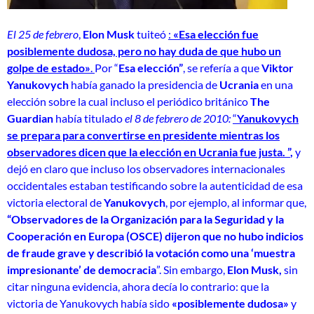
El 25 de febrero
,
Elon Musk
tuiteó
:
«Esa elección fue
posiblemente dudosa, pero no hay duda de que hubo un
golpe de estado»
.
Por “
Esa elección”
, se refería a que
Viktor
Yanukovych
había ganado la presidencia de
Ucrania
en una
elección sobre la cual incluso el periódico británico
The
Guardian
había titulado
el 8 de febrero de 2010:
“
Yanukovych
se prepara para convertirse en presidente mientras los
observadores dicen que la elección en Ucrania fue justa. ”
,
y
dejó en claro que incluso los observadores internacionales
occidentales estaban testificando sobre la autenticidad de esa
victoria electoral de
Yanukovych
, por ejemplo, al informar que,
“Observadores de la Organización para la Seguridad y la
Cooperación en Europa (OSCE)
dijeron que no hubo indicios
de fraude grave y describió la votación como una
‘muestra
impresionante’ de democracia
”. Sin embargo,
Elon Musk,
sin
citar ninguna evidencia, ahora decía lo contrario: que la
victoria de Yanukovych había sido
«posiblemente dudosa»
y