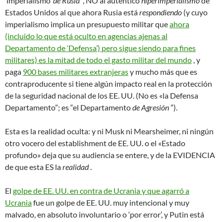
‘imperialismo’
de Rusia
, NO al auténtico
hiperimperialismo
de
Estados Unidos al que ahora Rusia está
respondiendo
(y cuyo
imperialismo implica un presupuesto militar que
ahora
(incluido lo que está oculto en agencias ajenas al
Departamento de ‘Defensa’) pero sigue siendo para fines
militares) es la mitad de todo el gasto militar del mundo
, y
paga
900 bases militares extranjeras
y mucho más que es
contraproducente si tiene algún impacto real en la protección
de la seguridad nacional de los EE. UU. (No es «la Defensa
Departamento”; es “el Departamento
de Agresión
”).
Esta es la realidad oculta: y ni Musk ni Mearsheimer, ni ningún
otro vocero del establishment de EE. UU. o el «Estado
profundo» deja que su audiencia se entere, y de la EVIDENCIA
de que esta ES la
realidad
.
El
golpe de EE. UU. en contra de Ucrania y que agarró a
Ucrania
fue un golpe de EE. UU. muy intencional y muy
malvado, en absoluto involuntario o ‘por error’, y Putin está