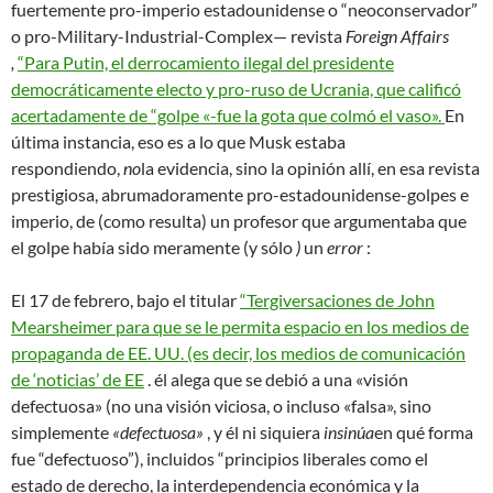
fuertemente pro-imperio estadounidense o “neoconservador”
o pro-Military-Industrial-Complex— revista
Foreign Affairs
,
“Para Putin, el derrocamiento ilegal del presidente
democráticamente electo y pro-ruso de Ucrania, que calificó
acertadamente de “golpe «-fue la gota que colmó el vaso».
En
última instancia, eso es a lo que Musk estaba
respondiendo,
no
la evidencia, sino la opinión allí, en esa revista
prestigiosa, abrumadoramente pro-estadounidense-golpes e
imperio, de (como resulta) un profesor que argumentaba que
el golpe había sido meramente (y sólo
)
un
error
:
El 17 de febrero, bajo el titular
“Tergiversaciones de John
Mearsheimer para que se le permita espacio en los medios de
propaganda de EE. UU. (es decir, los medios de comunicación
de ‘noticias’ de EE
. él alega que se debió a
una «visión
defectuosa» (no una visión viciosa, o incluso «falsa», sino
simplemente
«defectuosa»
, y él ni siquiera
insinúa
en qué forma
fue “defectuoso”), incluidos “principios liberales como el
estado de derecho, la interdependencia económica y la