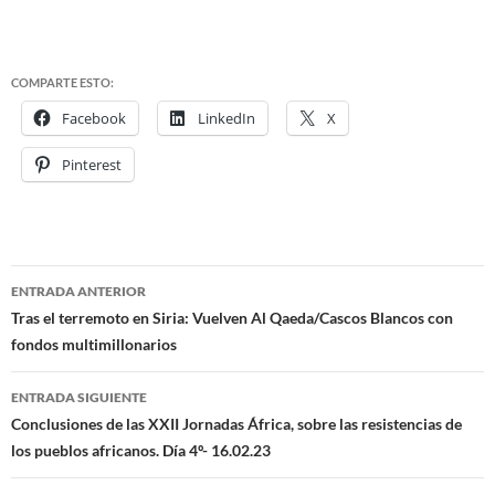
COMPARTE ESTO:
Facebook
LinkedIn
X
Pinterest
ENTRADA ANTERIOR
Navegación
Tras el terremoto en Siria: Vuelven Al Qaeda/Cascos Blancos con
fondos multimillonarios
de
entradas
ENTRADA SIGUIENTE
Conclusiones de las XXII Jornadas África, sobre las resistencias de
los pueblos africanos. Día 4º- 16.02.23