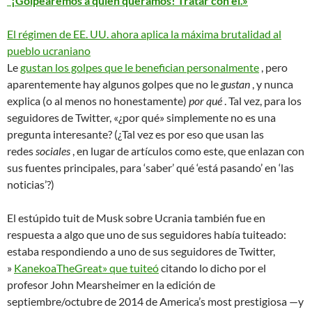
“¡Golpearemos a quien queramos! Tratar con él.»
El régimen de EE. UU. ahora aplica la máxima brutalidad al
pueblo ucraniano
Le
gustan los golpes que le benefician personalmente
, pero
aparentemente hay algunos golpes que no le
gustan
, y nunca
explica (o al menos no honestamente)
por qué
. Tal vez, para los
seguidores de Twitter, «¿por qué» simplemente no es una
pregunta interesante? (¿Tal vez es por eso que usan las
redes
sociales
, en lugar de artículos como este, que enlazan con
sus fuentes principales, para ‘saber’ qué ‘está pasando’ en ‘las
noticias’?)
El estúpido tuit de Musk sobre Ucrania también fue en
respuesta a algo que uno de sus seguidores había tuiteado:
estaba respondiendo a uno de sus seguidores de Twitter,
»
KanekoaTheGreat» que tuiteó
citando lo dicho por el
profesor John Mearsheimer en la edición de
septiembre/octubre de 2014 de America’s most prestigiosa —y