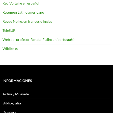
Red Voltaire en español
Resumen Latinoamericano
Revue Noire, en frances e ingles
TeleSUR
Web del profesor Renato Fialho Jr.(portugués)
Wikileaks
INFORMACIONES
Actúa y Muevete
Bibliografía
Dossiers