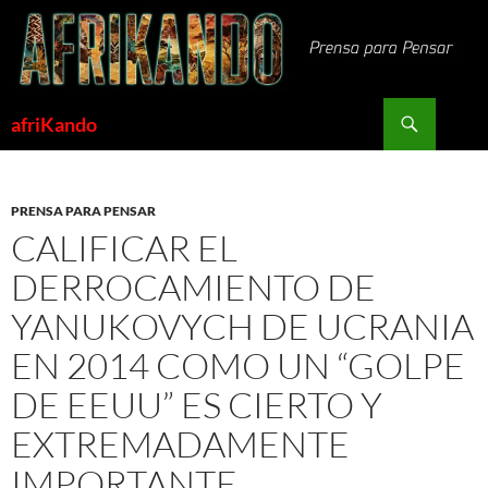
Saltar
al
contenido
Buscar
afriKando
PRENSA PARA PENSAR
CALIFICAR EL
DERROCAMIENTO DE
YANUKOVYCH DE UCRANIA
EN 2014 COMO UN “GOLPE
DE EEUU” ES CIERTO Y
EXTREMADAMENTE
IMPORTANTE.