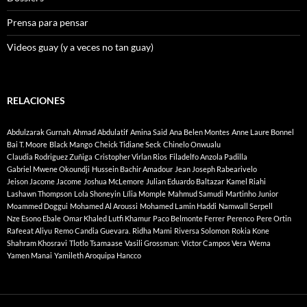
Prensa para pensar
Videos guay (y a veces no tan guay)
RELACIONES
Abdulzarak Gurnah
Ahmad Abdulatif
Amina Said
Ana Belen Montes
Anne Laure Bonnel
Bai T. Moore
Black Mango
Cheick Tidiane Seck
Chinelo Onwualu
Claudia Rodriguez Zuñiga
Cristopher Virlan Rios
Filadelfo Anzola Padilla
Gabriel Mwene Okoundji
Hussein Bachir Amadour
Jean Joseph Rabearivelo
Jeison Jacome Jacome
Joshua McLemore
Julian Eduardo Baltazar
Kamel Riahi
Lashawn Thompson
Lola Shoneyin
Lília Momple
Mahmud Samudi
Martinho Junior
Moammed Doggui
Mohamed Al Aroussi
Mohamed Lamin Haddi
Namwall Serpell
Nze Esono Ebale
Omar Khaled Lutfi Khamur
Paco Belmonte Ferrer
Perenco
Pere Ortin
Rafeeat Aliyu
Remo Candia Guevara.
Ridha Mami
Riversa Solomon
Rokia Kone
Shahram Khosravi
Tlotlo Tsamaase
Vasili Grossman:
Víctor Campos Vera
Wema
Yamen Manai
Yamileth Aroquipa Hancco