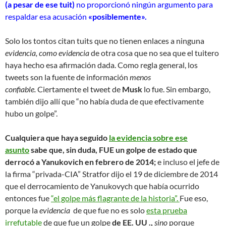
(a pesar de ese tuit)
no proporcionó ningún argumento para
respaldar esa acusación
«posiblemente».
Solo los tontos citan tuits que no tienen enlaces a ninguna
evidencia, como evidencia
de otra cosa que no sea que el tuitero
haya hecho esa afirmación dada. Como regla general, los
tweets son la fuente de información
menos
confiable.
Ciertamente el tweet de
Musk
lo fue. Sin embargo,
también dijo allí que “no había duda de que efectivamente
hubo un golpe”.
Cualquiera que haya seguido
la evidencia sobre ese
asunto
sabe que, sin duda, FUE un golpe de estado que
derrocó a Yanukovich en febrero de 2014;
e incluso el jefe de
la firma “privada-CIA” Stratfor dijo el 19 de diciembre de 2014
que el derrocamiento de Yanukovych que había ocurrido
entonces fue
“el golpe más flagrante de la historia”.
Fue eso,
porque la
evidencia
de que fue no es solo
esta prueba
irrefutable
de que fue un golpe
de EE. UU .,
sino
porque