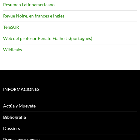
Resumen Latinoamericano
Revue Noire, en frances e ingles
TeleSUR
Web del profesor Renato Fialho Jr.(portugués)
Wikileaks
INFORMACIONES
Actúa y Muevete
Bibliografía
Dossiers
Prensa para pensar