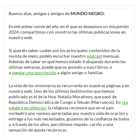
Buenos días, amigas y amigos de
MUNDO NEGRO:
En este primer correo del año,
en el que os deseamos un estupendo
2024,
compartimos con vosotros las últimas publicaciones en
nuestra web.
Si queréis saber cuáles son los principales contenidos de la
revista de
enero,
podéis escuchar nuestro
pódcast
mensual.
Además de saber en qué hemos estado trabajando durante las
últimas semanas, puede que os animéis a suscribiros, o
a
regalar una suscripción
a algún amigo o familiar.
La vida de los misioneros es recurrente en nuestras páginas y en
nuestra web. Uno de los últimos testimonios que hemos
publicado es el de la Hna. Natalia Moratinos, que pasó de
República Democrática de Congo a Tetuán (Marruecos). En
«La
palabra en silencio»
, la religiosa reconoce que en el país
norteafricano «somos apreciadas por nuestra vida de oración y
entrega a los más necesitados, gozamos de la confianza de todos
y, a través de los años, percibimos respeto, cariño y una
sensación de ayuda recíproca».