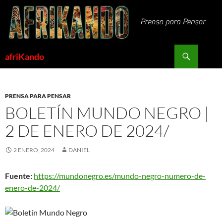
Saltar
al
contenido
Buscar
afriKando
PRENSA PARA PENSAR
BOLETÍN MUNDO NEGRO |
2 DE ENERO DE 2024/
2 ENERO, 2024
DANIEL
Fuente:
https://mundonegro.es/mundo-negro-numero-de-
enero-de-2024/