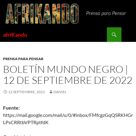
Saltar
al
contenido
Buscar
afriKando
PRENSA PARA PENSAR
BOLETÍN MUNDO NEGRO |
12 DE SEPTIEMBRE DE 2022
12 SEPTIEMBRE, 2022
DANIEL
Fuente:
https://mail.google.com/mail/u/0/#inbox/FMfcgzGqQSRKHGr
LPsCRRtbVPTRptfdK