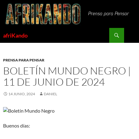
Saltar
al
contenido
Buscar
afriKando
PRENSA PARA PENSAR
BOLETÍN MUNDO NEGRO |
11 DE JUNIO DE 2024
14 JUNIO, 2024
DANIEL
Buenos días: