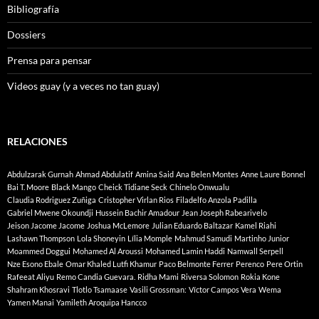
Bibliografía
Dossiers
Prensa para pensar
Videos guay (y a veces no tan guay)
RELACIONES
Abdulzarak Gurnah
Ahmad Abdulatif
Amina Said
Ana Belen Montes
Anne Laure Bonnel
Bai T. Moore
Black Mango
Cheick Tidiane Seck
Chinelo Onwualu
Claudia Rodriguez Zuñiga
Cristopher Virlan Rios
Filadelfo Anzola Padilla
Gabriel Mwene Okoundji
Hussein Bachir Amadour
Jean Joseph Rabearivelo
Jeison Jacome Jacome
Joshua McLemore
Julian Eduardo Baltazar
Kamel Riahi
Lashawn Thompson
Lola Shoneyin
Lília Momple
Mahmud Samudi
Martinho Junior
Moammed Doggui
Mohamed Al Aroussi
Mohamed Lamin Haddi
Namwall Serpell
Nze Esono Ebale
Omar Khaled Lutfi Khamur
Paco Belmonte Ferrer
Perenco
Pere Ortin
Rafeeat Aliyu
Remo Candia Guevara.
Ridha Mami
Riversa Solomon
Rokia Kone
Shahram Khosravi
Tlotlo Tsamaase
Vasili Grossman:
Víctor Campos Vera
Wema
Yamen Manai
Yamileth Aroquipa Hancco