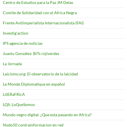
Centro de Estudios para la Paz JM Delas
Comite de Solidaridad con el Africa Negra
Frente Antiimperialista Internacionalista (FAI)
Investig'action
IPS agencia de noticias
Juanlu González: BiTs rojiverdes
La Jornada
Laicismo.org: El observatorio de la laicidad
Le Monde Diplomatique en español
LitERaFRicA
LQS: LoQueSomos
Mundo negro digital. ¿Que esta pasando en Africa?
Nodo50 contrainformacion en red