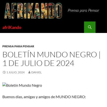
Saltar
al
contenido
Buscar
afriKando
PRENSA PARA PENSAR
BOLETÍN MUNDO NEGRO |
1 DE JULIO DE 2024
1 JULIO, 2024
DANIEL
Buenos días, amigas y amigos de MUNDO NEGRO: