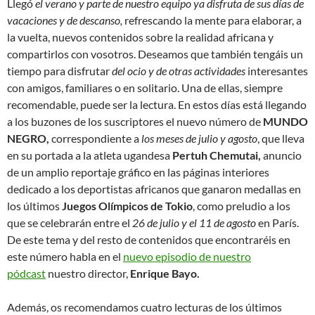
Llegó
el verano y parte de nuestro equipo ya disfruta de sus días de
vacaciones y de descanso,
refrescando la mente para elaborar, a
la vuelta, nuevos contenidos sobre la realidad africana y
compartirlos con vosotros. Deseamos que también tengáis un
tiempo para disfrutar
del ocio y de otras actividades
interesantes
con amigos, familiares o en solitario. Una de ellas, siempre
recomendable, puede ser la lectura. En estos días está llegando
a los buzones de los suscriptores el nuevo número de
MUNDO
NEGRO,
correspondiente a
los meses de julio y agosto
, que lleva
en su portada a la atleta ugandesa
Pertuh Chemutai,
anuncio
de un amplio reportaje gráfico en las páginas interiores
dedicado a los deportistas africanos que ganaron medallas en
los últimos
Juegos Olímpicos de Tokio
, como preludio a los
que se celebrarán entre el
26 de julio y el 11 de agosto
en París.
De este tema y del resto de contenidos que encontraréis en
este número habla en el
nuevo episodio de nuestro
pódcast
nuestro director,
Enrique Bayo.
Además, os recomendamos cuatro lecturas de los últimos