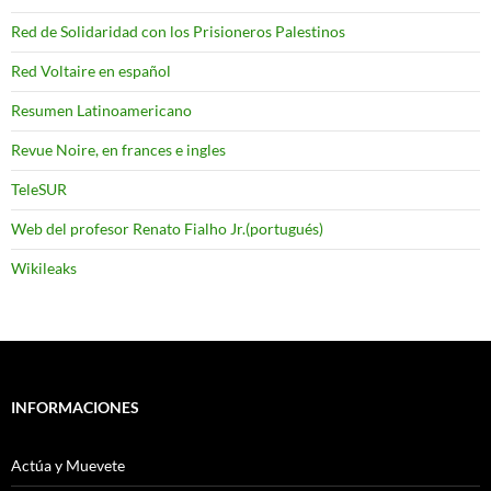
Red de Solidaridad con los Prisioneros Palestinos
Red Voltaire en español
Resumen Latinoamericano
Revue Noire, en frances e ingles
TeleSUR
Web del profesor Renato Fialho Jr.(portugués)
Wikileaks
INFORMACIONES
Actúa y Muevete