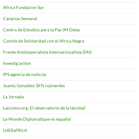
Africa Fundacion Sur
Canarias Semanal
Centro de Estudios para la Paz JM Delas
Comite de Solidaridad con el Africa Negra
Frente Antiimperialista Internacionalista (FAI)
Investig'action
IPS agencia de noticias
Juanlu González: BiTs rojiverdes
La Jornada
Laicismo.org: El observatorio de la laicidad
Le Monde Diplomatique en español
LitERaFRicA