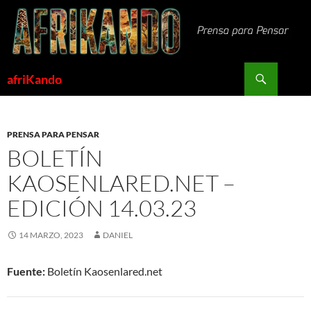
Saltar
al
contenido
Buscar
afriKando
PRENSA PARA PENSAR
BOLETÍN
KAOSENLARED.NET –
EDICIÓN 14.03.23
14 MARZO, 2023
DANIEL
Fuente:
Boletín Kaosenlared.net