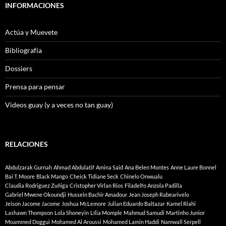
INFORMACIONES
Actúa y Muevete
Bibliografía
Dossiers
Prensa para pensar
Videos guay (y a veces no tan guay)
RELACIONES
Abdulzarak Gurnah
Ahmad Abdulatif
Amina Said
Ana Belen Montes
Anne Laure Bonnel
Bai T. Moore
Black Mango
Cheick Tidiane Seck
Chinelo Onwualu
Claudia Rodriguez Zuñiga
Cristopher Virlan Rios
Filadelfo Anzola Padilla
Gabriel Mwene Okoundji
Hussein Bachir Amadour
Jean Joseph Rabearivelo
Jeison Jacome Jacome
Joshua McLemore
Julian Eduardo Baltazar
Kamel Riahi
Lashawn Thompson
Lola Shoneyin
Lília Momple
Mahmud Samudi
Martinho Junior
Moammed Doggui
Mohamed Al Aroussi
Mohamed Lamin Haddi
Namwall Serpell