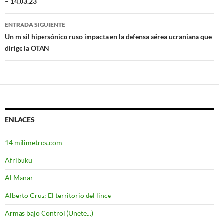
– 14.03.23
de
entradas
ENTRADA SIGUIENTE
Un misil hipersónico ruso impacta en la defensa aérea ucraniana que
dirige la OTAN
ENLACES
14 milimetros.com
Afribuku
Al Manar
Alberto Cruz: El territorio del lince
Armas bajo Control (Unete…)