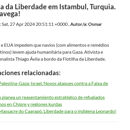
ha da Liberdade em Istambul, Turquia.
avega!
: Sat, 27 Apr 2024 20:51:11 +0000 ,
Autor/a: Osmar
e EUA impedem que navios (com alimentos e remédios
tinos) levem ajuda humanitária para Gaza. Ativista e
nalista Thiago Ávila a bordo da Flotilha da Liberdade.
aciones relacionadas:
Palestina-Gaza-Israel. Novos ataques contra a Faixa de
 planea un reasentamiento estratégico de refugiados
nos en Chipre y regiones kurdas
-Massacre do Caarapó. Liberdade para o indígena Leonardo!