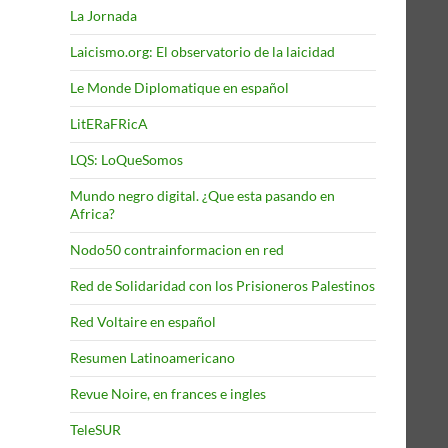
La Jornada
Laicismo.org: El observatorio de la laicidad
Le Monde Diplomatique en español
LitERaFRicA
LQS: LoQueSomos
Mundo negro digital. ¿Que esta pasando en
Africa?
Nodo50 contrainformacion en red
Red de Solidaridad con los Prisioneros Palestinos
Red Voltaire en español
Resumen Latinoamericano
Revue Noire, en frances e ingles
TeleSUR