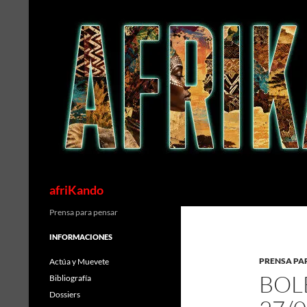
Saltar
al
contenido
Buscar
afriKando
Prensa para pensar
INFORMACIONES
PRENSA PA
Actúa y Muevete
BOL
Bibliografía
Dossiers