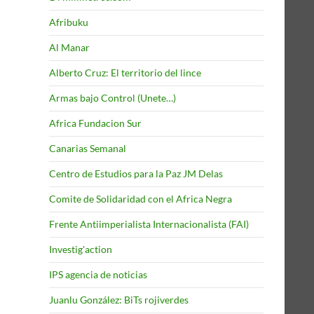
Afribuku
Al Manar
Alberto Cruz: El territorio del lince
Armas bajo Control (Unete…)
Africa Fundacion Sur
Canarias Semanal
Centro de Estudios para la Paz JM Delas
Comite de Solidaridad con el Africa Negra
Frente Antiimperialista Internacionalista (FAI)
Investig'action
IPS agencia de noticias
Juanlu González: BiTs rojiverdes