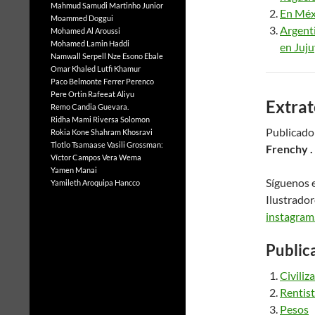
Mahmud Samudi
Martinho Junior
En Méxi
Moammed Doggui
Argenti
Mohamed Al Aroussi
Mohamed Lamin Haddi
en Juju
Namwall Serpell
Nze Esono Ebale
Omar Khaled Lutfi Khamur
Paco Belmonte Ferrer
Perenco
Pere Ortin
Rafeeat Aliyu
Extrat
Remo Candia Guevara.
Ridha Mami
Riversa Solomon
Publicado
Rokia Kone
Shahram Khosravi
Tlotlo Tsamaase
Vasili Grossman:
Frenchy .
Víctor Campos Vera
Wema
Yamen Manai
Síguenos 
Yamileth Aroquipa Hancco
Ilustrado
instagram
Public
Civiliz
Rentis
Pesos