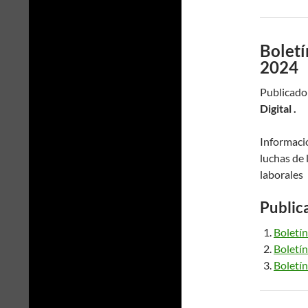
Boletí
2024
Publicado
Digital .
Informació
luchas de 
laborales
Public
Boletín
Boletín
Boletín