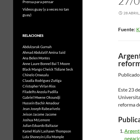
27/0
Prensa para pensar
Videos guay (y a veces no tan
28 ABRIL
guay)
Fuente:
K
RELACIONES
Abdulzarak Gurnah
Ahmad Abdulatif
Amina Said
Argen
Ana Belen Montes
reform
Anne Laure Bonnel
Bai T. Moore
Black Mango
Cheick Tidiane Seck
Publicado
Chinelo Onwualu
Claudia Rodriguez Zuñiga
Cristopher Virlan Rios
Este 23 de
Filadelfo Anzola Padilla
Universita
Gabriel Mwene Okoundji
Hussein Bachir Amadour
reforma d
Jean Joseph Rabearivelo
Jeison Jacome Jacome
Public
Joshua McLemore
Julian Eduardo Baltazar
Argent
Kamel Riahi
Lashawn Thompson
Lola Shoneyin
Lília Momple
negaci