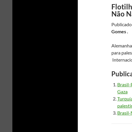
Flotil
Não N
Publicado
Gomes .
Alemanha 
para pales
Internacio
Public
Brasil-
Gaza
Turquía
palesti
Brasil