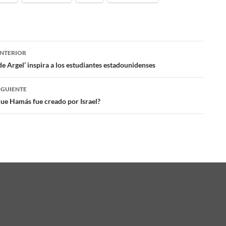
NTERIOR
ación
 de Argel’ inspira a los estudiantes estadounidenses
IGUIENTE
das
que Hamás fue creado por Israel?