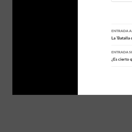
ENTRADA A
Naveg
La ‘Batalla
de
ENTRADA S
entra
¿Es cierto 