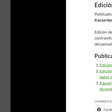
Edició
Publicado
Kaosenlar
Edición de
contrainf
del period
Public
Edición
Edición
datos y
Kaosenl
diciemb
COMPARTE E
Face