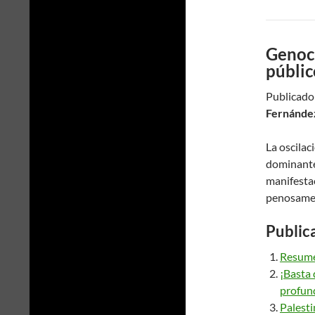
Genoci
públic
Publicado
Fernández
La oscila
dominante 
manifesta
penosamen
Public
Resumen
¡Basta 
profund
Palesti