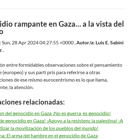
dio rampante en Gaza… a la vista del
o
: Sun, 28 Apr 2024 04:27:55 +0000 ,
Autor/a: Luis E. Sabini
 .
ción entre formidables observaciones sobre el pensamiento
(europeo) y sus parti pris para referirse a otras
ciones de ese mismo eurocentrismo es lo que llama,
te, la atención.
aciones relacionadas:
 del genocidio en Gaza ¡No es guerra, es genocidio!
de genocidio en Gaza! ¡Apoyo a la resistenc ia palestina! ¡A
izar la movilización de los pueblos del mundo!
na: El arma del hambre en el genocidio de Gaza