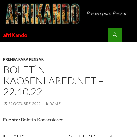
Saltar
al
contenido
Buscar
afriKando
PRENSA PARA PENSAR
BOLETÍN
KAOSENLARED.NET –
22.10.22
22 OCTUBRE, 2022
DANIEL
Fuente:
Boletín Kaosenlared