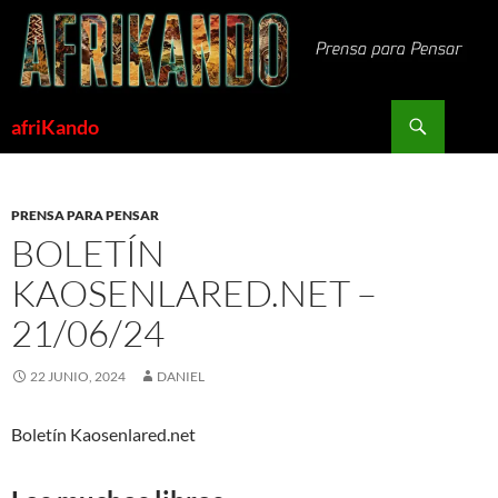
Saltar
al
contenido
Buscar
afriKando
PRENSA PARA PENSAR
BOLETÍN
KAOSENLARED.NET –
21/06/24
22 JUNIO, 2024
DANIEL
Boletín Kaosenlared.net