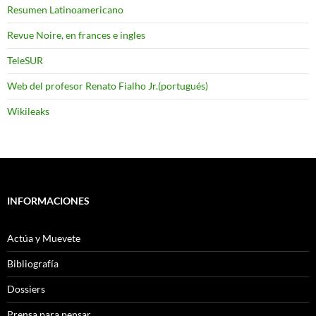
Resumen Latinoamericano
Revue Noire, en frances e ingles
TeleSUR
Web del profesor Renato Fialho Jr.(portugués)
Wikileaks
INFORMACIONES
Actúa y Muevete
Bibliografía
Dossiers
Prensa para pensar