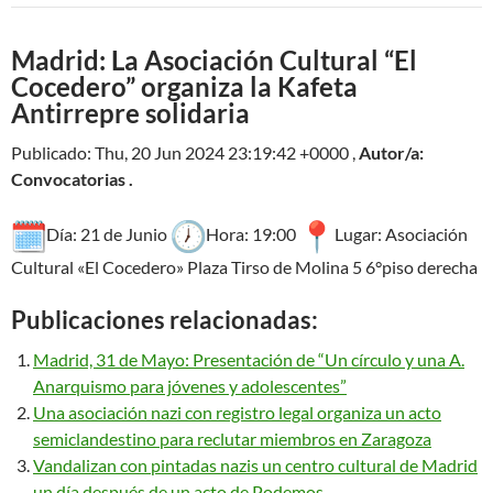
Madrid: La Asociación Cultural “El
Cocedero” organiza la Kafeta
Antirrepre solidaria
Publicado: Thu, 20 Jun 2024 23:19:42 +0000 ,
Autor/a:
Convocatorias .
Día: 21 de Junio
Hora: 19:00
Lugar: Asociación
Cultural «El Cocedero» Plaza Tirso de Molina 5 6°piso derecha
Publicaciones relacionadas:
Madrid, 31 de Mayo: Presentación de “Un círculo y una A.
Anarquismo para jóvenes y adolescentes”
Una asociación nazi con registro legal organiza un acto
semiclandestino para reclutar miembros en Zaragoza
Vandalizan con pintadas nazis un centro cultural de Madrid
un día después de un acto de Podemos