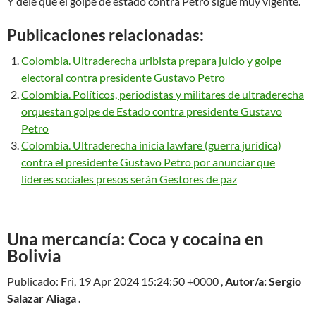
Y dele que el golpe de estado contra Petro sigue muy vigente.
Publicaciones relacionadas:
Colombia. Ultraderecha uribista prepara juicio y golpe
electoral contra presidente Gustavo Petro
Colombia. Políticos, periodistas y militares de ultraderecha
orquestan golpe de Estado contra presidente Gustavo
Petro
Colombia. Ultraderecha inicia lawfare (guerra jurídica)
contra el presidente Gustavo Petro por anunciar que
líderes sociales presos serán Gestores de paz
Una mercancía: Coca y cocaína en
Bolivia
Publicado: Fri, 19 Apr 2024 15:24:50 +0000 ,
Autor/a: Sergio
Salazar Aliaga .