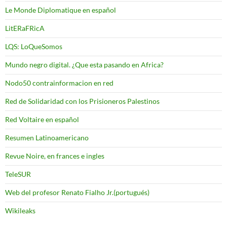
Le Monde Diplomatique en español
LitERaFRicA
LQS: LoQueSomos
Mundo negro digital. ¿Que esta pasando en Africa?
Nodo50 contrainformacion en red
Red de Solidaridad con los Prisioneros Palestinos
Red Voltaire en español
Resumen Latinoamericano
Revue Noire, en frances e ingles
TeleSUR
Web del profesor Renato Fialho Jr.(portugués)
Wikileaks