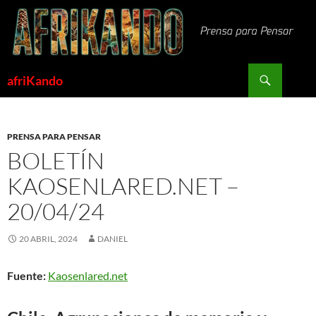
Saltar
al
contenido
Buscar
afriKando
PRENSA PARA PENSAR
BOLETÍN
KAOSENLARED.NET –
20/04/24
20 ABRIL, 2024
DANIEL
Fuente:
Kaosenlared.net