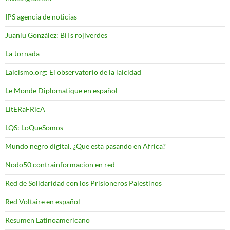
IPS agencia de noticias
Juanlu González: BiTs rojiverdes
La Jornada
Laicismo.org: El observatorio de la laicidad
Le Monde Diplomatique en español
LitERaFRicA
LQS: LoQueSomos
Mundo negro digital. ¿Que esta pasando en Africa?
Nodo50 contrainformacion en red
Red de Solidaridad con los Prisioneros Palestinos
Red Voltaire en español
Resumen Latinoamericano