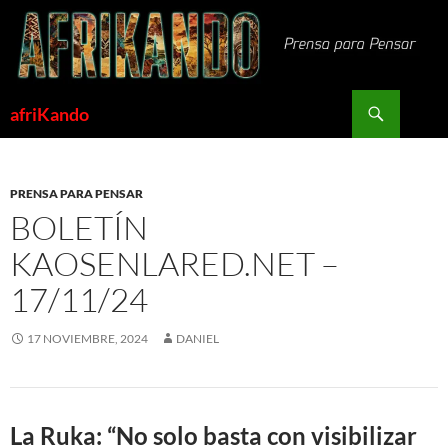
Saltar
al
contenido
Buscar
afriKando
PRENSA PARA PENSAR
BOLETÍN
KAOSENLARED.NET –
17/11/24
17 NOVIEMBRE, 2024
DANIEL
La Ruka: “No solo basta con visibilizar