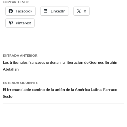
COMPARTE ESTO:
Facebook
LinkedIn
X
Pinterest
ENTRADA ANTERIOR
Navegación
Los tribunales franceses ordenan la liberación de Georges Ibrahim
Abdallah
de
entradas
ENTRADA SIGUIENTE
El irrenunciable camino de la unión de la América Latina. Farruco
Sesto