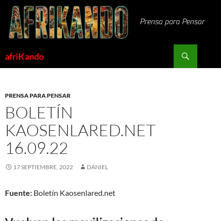
Saltar
al
contenido
Buscar
afriKando
PRENSA PARA PENSAR
BOLETÍN
KAOSENLARED.NET
16.09.22
17 SEPTIEMBRE, 2022
DANIEL
Fuente:
Boletín Kaosenlared.net