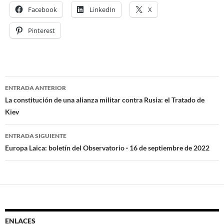
Facebook
LinkedIn
X
Pinterest
ENTRADA ANTERIOR
Navegación
La constitución de una alianza militar contra Rusia: el Tratado de
Kiev
de
entradas
ENTRADA SIGUIENTE
Europa Laica: boletín del Observatorio · 16 de septiembre de 2022
ENLACES