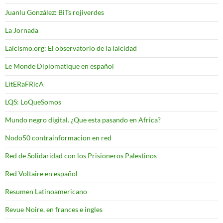
Juanlu González: BiTs rojiverdes
La Jornada
Laicismo.org: El observatorio de la laicidad
Le Monde Diplomatique en español
LitERaFRicA
LQS: LoQueSomos
Mundo negro digital. ¿Que esta pasando en Africa?
Nodo50 contrainformacion en red
Red de Solidaridad con los Prisioneros Palestinos
Red Voltaire en español
Resumen Latinoamericano
Revue Noire, en frances e ingles