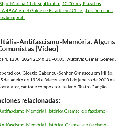
 Stgo. Marcha 11 de septiembre, 10:00 hrs, Plaza Los
 A 49 Años del Golpe de Estado en #Chile ¡¡Los Derechos
s Siempre!!
-Itália-Antifascismo-
Memória. Alguns
Comunistas [Vídeo]
 Fri, 12 Jul 2024 21:48:21 +0000 ,
Autor/a: Osmar Gomes .
aberscik ou Giorgio Gaber ou»Senhor G»nasceu em Milão,
25 de janeiro de 1939 e faleceu em 01 de janeiro de 2003 na
oeta, ator, cantor e compositor italiano. Teatro Canção.
aciones relacionadas:
-Antifascismo-Memória Histórica.Gramsci e o fascismo–
Antifascismo-Memória Histórica. Gramsci e o fascismo –