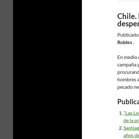
Chile.
despen
Publicado:
Robles .
En medio 
campaña pú
procurando
hombres a
pecado n
Public
“Las L
de la p
Santiag
años de