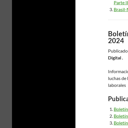
Parte I
Brasil
Boletí
2024
Publicado:
Digital .
Informació
luchas de 
laborales
Public
Boletín
Boletín
Boletín