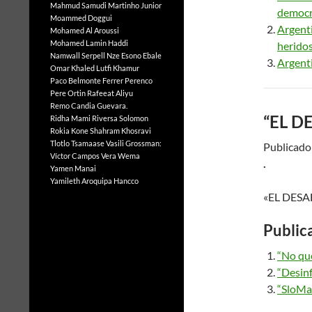
Mahmud Samudi
Martinho Junior
democr
Moammed Doggui
Argenti
Mohamed Al Aroussi
Mohamed Lamin Haddi
heridos
Namwall Serpell
Nze Esono Ebale
Argenti
Omar Khaled Lutfi Khamur
Paco Belmonte Ferrer
Perenco
Pere Ortin
Rafeeat Aliyu
Remo Candia Guevara.
“EL 
Ridha Mami
Riversa Solomon
Rokia Kone
Shahram Khosravi
Tlotlo Tsamaase
Vasili Grossman:
Publicado:
Víctor Campos Vera
Wema
.
Yamen Manai
Yamileth Aroquipa Hancco
«EL DES
Public
“No qu
“Desin
“SloMa