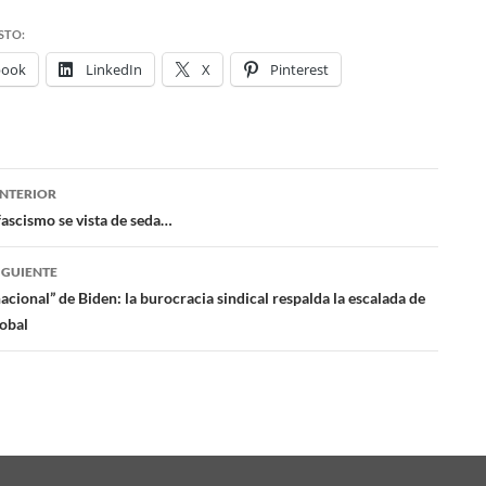
STO:
book
LinkedIn
X
Pinterest
NTERIOR
ación
ascismo se vista de seda…
IGUIENTE
das
cional” de Biden: la burocracia sindical respalda la escalada de
lobal