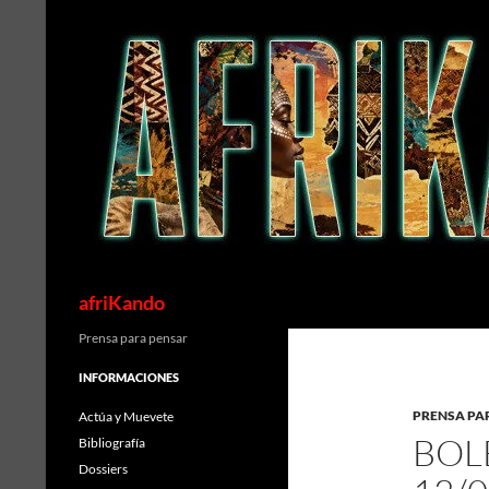
Saltar
al
contenido
Buscar
afriKando
Prensa para pensar
INFORMACIONES
PRENSA PA
Actúa y Muevete
BOL
Bibliografía
Dossiers