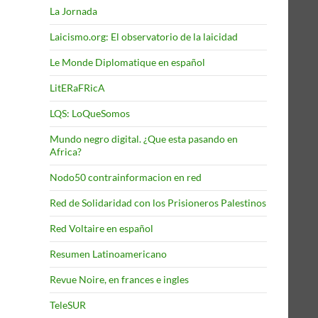
La Jornada
Laicismo.org: El observatorio de la laicidad
Le Monde Diplomatique en español
LitERaFRicA
LQS: LoQueSomos
Mundo negro digital. ¿Que esta pasando en
Africa?
Nodo50 contrainformacion en red
Red de Solidaridad con los Prisioneros Palestinos
Red Voltaire en español
Resumen Latinoamericano
Revue Noire, en frances e ingles
TeleSUR