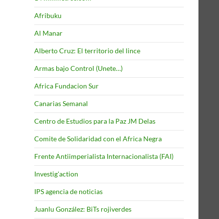
Afribuku
Al Manar
Alberto Cruz: El territorio del lince
Armas bajo Control (Unete…)
Africa Fundacion Sur
Canarias Semanal
Centro de Estudios para la Paz JM Delas
Comite de Solidaridad con el Africa Negra
Frente Antiimperialista Internacionalista (FAI)
Investig'action
IPS agencia de noticias
Juanlu González: BiTs rojiverdes