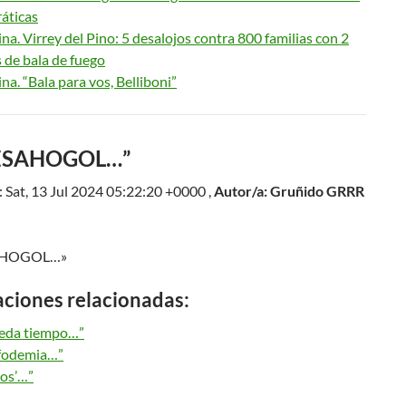
áticas
na. Virrey del Pino: 5 desalojos contra 800 familias con 2
 de bala de fuego
na. “Bala para vos, Belliboni”
DESAHOGOL…”
 Sat, 13 Jul 2024 05:22:20 +0000 ,
Autor/a: Gruñido GRRR
AHOGOL…»
aciones relacionadas:
eda tiempo…”
fodemia…”
os’…”