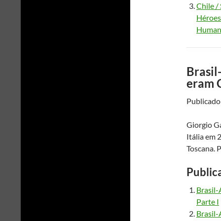
Chile /
Héroes.
Humano
Brasil
eram 
Publicado:
Giorgio G
Itália em 
Toscana. P
Public
Brasil
Parte I
Brasil-