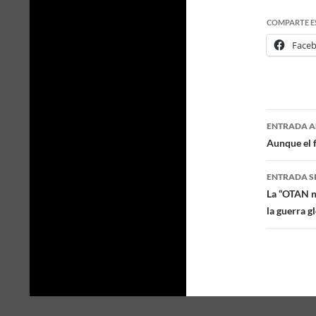
COMPARTE E
Face
ENTRADA A
Naveg
Aunque el f
de
ENTRADA S
entra
La “OTAN na
la guerra g