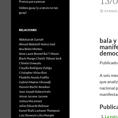
13/0
Prensa para pensar
Videos guay (y a veces no tan
13 JULIO
guay)
RELACIONES
bala y
Abdulzarak Gurnah
Ahmad Abdulatif
Amina Said
manife
Ana Belen Montes
democr
Anne Laure Bonnel
Bai T. Moore
Black Mango
Cheick Tidiane Seck
Publicado:
Chinelo Onwualu
Claudia Rodriguez Zuñiga
Cristopher Virlan Rios
A seis mes
Filadelfo Anzola Padilla
que analiz
Gabriel Mwene Okoundji
Hussein Bachir Amadour
nacional p
Jean Joseph Rabearivelo
manifestar
Jeison Jacome Jacome
Joshua McLemore
Public
Julian Eduardo Baltazar
Kamel Riahi
Lashawn Thompson
Lola Shoneyin
Lília Momple
La extr