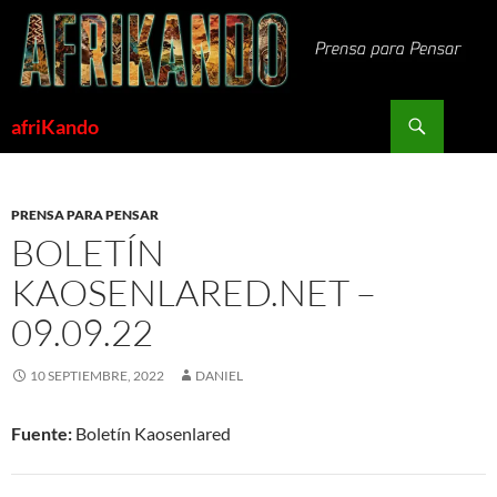
Saltar
al
contenido
Buscar
afriKando
PRENSA PARA PENSAR
BOLETÍN
KAOSENLARED.NET –
09.09.22
10 SEPTIEMBRE, 2022
DANIEL
Fuente:
Boletín Kaosenlared