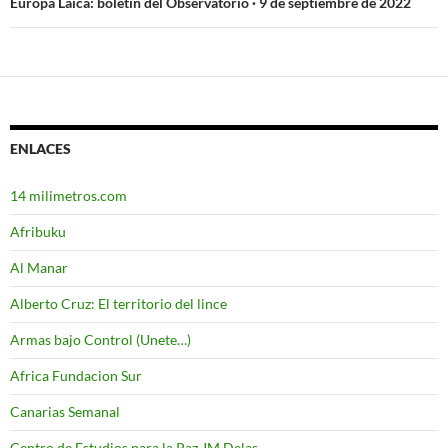
entradas
Europa Laica: boletín del Observatorio · 9 de septiembre de 2022
ENLACES
14 milimetros.com
Afribuku
Al Manar
Alberto Cruz: El territorio del lince
Armas bajo Control (Unete…)
Africa Fundacion Sur
Canarias Semanal
Centro de Estudios para la Paz JM Delas