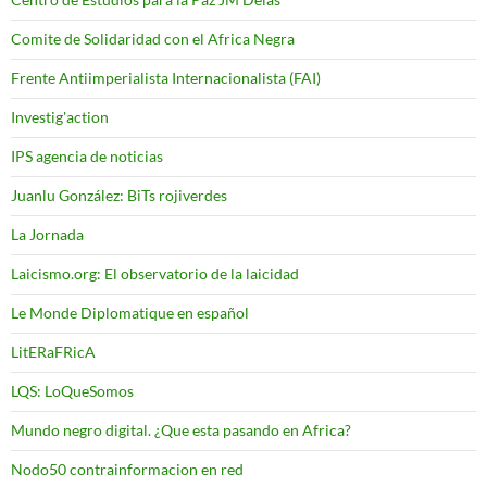
Comite de Solidaridad con el Africa Negra
Frente Antiimperialista Internacionalista (FAI)
Investig'action
IPS agencia de noticias
Juanlu González: BiTs rojiverdes
La Jornada
Laicismo.org: El observatorio de la laicidad
Le Monde Diplomatique en español
LitERaFRicA
LQS: LoQueSomos
Mundo negro digital. ¿Que esta pasando en Africa?
Nodo50 contrainformacion en red