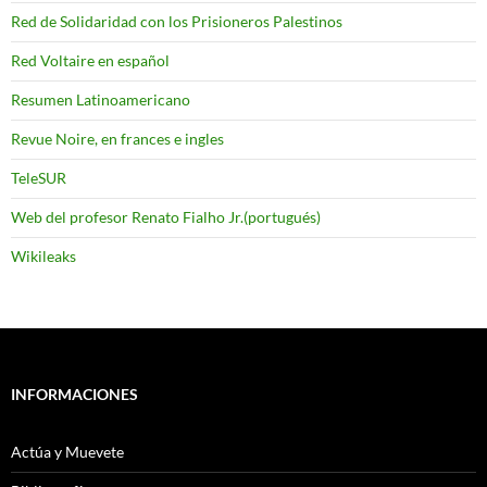
Red de Solidaridad con los Prisioneros Palestinos
Red Voltaire en español
Resumen Latinoamericano
Revue Noire, en frances e ingles
TeleSUR
Web del profesor Renato Fialho Jr.(portugués)
Wikileaks
INFORMACIONES
Actúa y Muevete