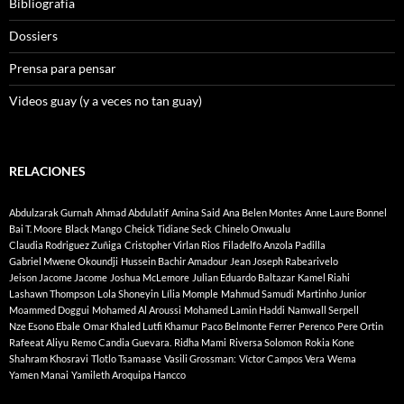
Bibliografía
Dossiers
Prensa para pensar
Videos guay (y a veces no tan guay)
RELACIONES
Abdulzarak Gurnah
Ahmad Abdulatif
Amina Said
Ana Belen Montes
Anne Laure Bonnel
Bai T. Moore
Black Mango
Cheick Tidiane Seck
Chinelo Onwualu
Claudia Rodriguez Zuñiga
Cristopher Virlan Rios
Filadelfo Anzola Padilla
Gabriel Mwene Okoundji
Hussein Bachir Amadour
Jean Joseph Rabearivelo
Jeison Jacome Jacome
Joshua McLemore
Julian Eduardo Baltazar
Kamel Riahi
Lashawn Thompson
Lola Shoneyin
Lília Momple
Mahmud Samudi
Martinho Junior
Moammed Doggui
Mohamed Al Aroussi
Mohamed Lamin Haddi
Namwall Serpell
Nze Esono Ebale
Omar Khaled Lutfi Khamur
Paco Belmonte Ferrer
Perenco
Pere Ortin
Rafeeat Aliyu
Remo Candia Guevara.
Ridha Mami
Riversa Solomon
Rokia Kone
Shahram Khosravi
Tlotlo Tsamaase
Vasili Grossman:
Víctor Campos Vera
Wema
Yamen Manai
Yamileth Aroquipa Hancco