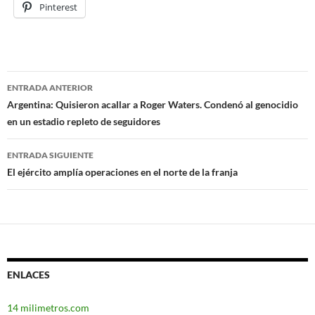
Pinterest
ENTRADA ANTERIOR
Navegación
Argentina: Quisieron acallar a Roger Waters. Condenó al genocidio
en un estadio repleto de seguidores
de
entradas
ENTRADA SIGUIENTE
El ejército amplía operaciones en el norte de la franja
ENLACES
14 milimetros.com