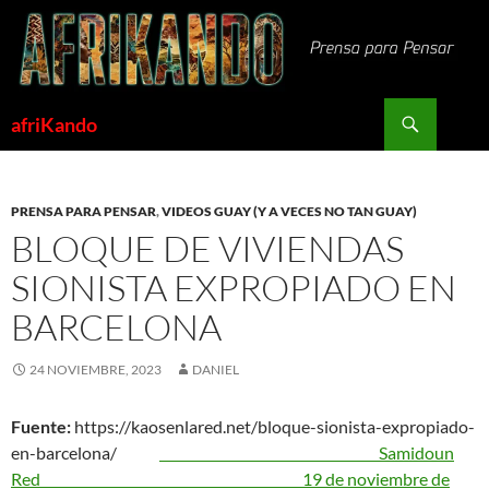
Saltar
al
contenido
Buscar
afriKando
PRENSA PARA PENSAR
,
VIDEOS GUAY (Y A VECES NO TAN GUAY)
BLOQUE DE VIVIENDAS
SIONISTA EXPROPIADO EN
BARCELONA
24 NOVIEMBRE, 2023
DANIEL
Fuente:
https://kaosenlared.net/bloque-sionista-expropiado-
en-barcelona/
Samidoun
Red
19 de noviembre de