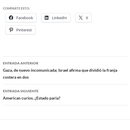
COMPARTE ESTO:
Facebook
LinkedIn
X
Pinterest
ENTRADA ANTERIOR
Navegación
Gaza, de nuevo incomunicada; Israel afirma que dividió la franja
costera en dos
de
entradas
ENTRADA SIGUIENTE
American curios. ¿Estado paria?