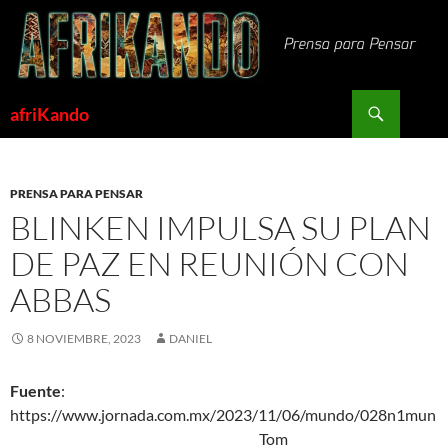
Saltar
al
contenido
Buscar
afriKando
PRENSA PARA PENSAR
BLINKEN IMPULSA SU PLAN
DE PAZ EN REUNIÓN CON
ABBAS
8 NOVIEMBRE, 2023
DANIEL
Fuente
:
https://www.jornada.com.mx/2023/11/06/mundo/028n1mun
Tom