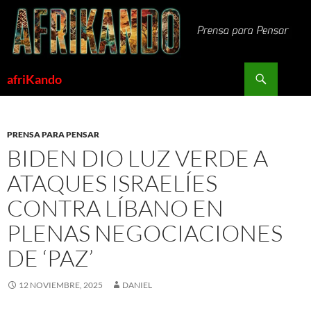
Saltar
al
contenido
Buscar
afriKando
PRENSA PARA PENSAR
BIDEN DIO LUZ VERDE A
ATAQUES ISRAELÍES
CONTRA LÍBANO EN
PLENAS NEGOCIACIONES
DE ‘PAZ’
12 NOVIEMBRE, 2025
DANIEL