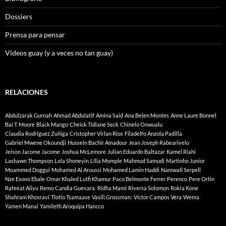
Dossiers
Prensa para pensar
Videos guay (y a veces no tan guay)
RELACIONES
Abdulzarak Gurnah
Ahmad Abdulatif
Amina Said
Ana Belen Montes
Anne Laure Bonnel
Bai T. Moore
Black Mango
Cheick Tidiane Seck
Chinelo Onwualu
Claudia Rodriguez Zuñiga
Cristopher Virlan Rios
Filadelfo Anzola Padilla
Gabriel Mwene Okoundji
Hussein Bachir Amadour
Jean Joseph Rabearivelo
Jeison Jacome Jacome
Joshua McLemore
Julian Eduardo Baltazar
Kamel Riahi
Lashawn Thompson
Lola Shoneyin
Lília Momple
Mahmud Samudi
Martinho Junior
Moammed Doggui
Mohamed Al Aroussi
Mohamed Lamin Haddi
Namwall Serpell
Nze Esono Ebale
Omar Khaled Lutfi Khamur
Paco Belmonte Ferrer
Perenco
Pere Ortin
Rafeeat Aliyu
Remo Candia Guevara.
Ridha Mami
Riversa Solomon
Rokia Kone
Shahram Khosravi
Tlotlo Tsamaase
Vasili Grossman:
Víctor Campos Vera
Wema
Yamen Manai
Yamileth Aroquipa Hancco