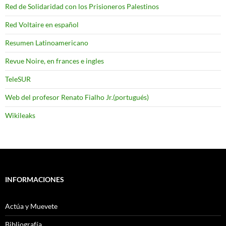
Red de Solidaridad con los Prisioneros Palestinos
Red Voltaire en español
Resumen Latinoamericano
Revue Noire, en frances e ingles
TeleSUR
Web del profesor Renato Fialho Jr.(portugués)
Wikileaks
INFORMACIONES
Actúa y Muevete
Bibliografía