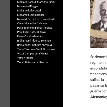
Mahmud Samudi
Martinho Junior
Moammed Doggui
Mohamed Al Aroussi
Mohamed Lamin Haddi
Namwall Serpell
Nze Esono Ebale
Omar Khaled Lutfi Khamur
Paco Belmonte Ferrer
Perenco
Pere Ortin
Rafeeat Aliyu
Remo Candia Guevara.
Ridha Mami
Riversa Solomon
Rokia Kone
Shahram Khosravi
Tlotlo Tsamaase
Vasili Grossman:
Víctor Campos Vera
Wema
Se denom
Yamen Manai
régimen im
Yamileth Aroquipa Hancco
escondida
financiero 
salía a la 
pagar su f
guerra con
Alemani
a