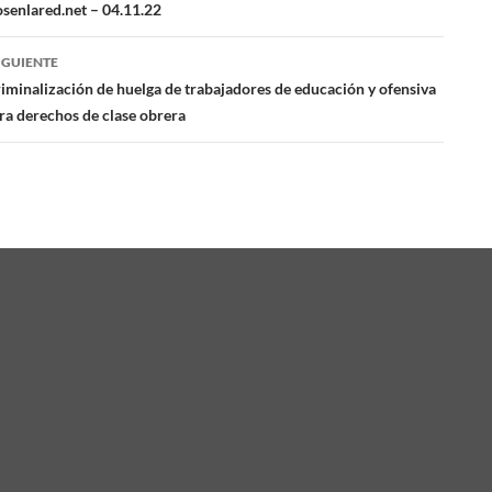
ación
osenlared.net – 04.11.22
IGUIENTE
das
iminalización de huelga de trabajadores de educación y ofensiva
ra derechos de clase obrera