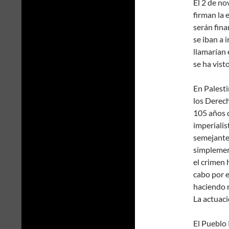
El 2 de no
firman la 
serán fina
se iban a 
llamarían 
se ha vist
En Palesti
los Derec
105 años d
imperialis
semejante
simplement
el crimen 
cabo por e
haciendo r
La actuaci
El Pueblo 