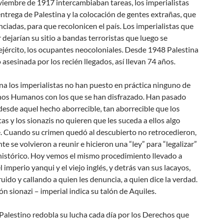
viembre de 1917 intercambiaban tareas, los imperialistas
entrega de Palestina y la colocación de gentes extrañas, que
nciadas, para que recolonicen el país. Los imperialistas que
ir dejarían su sitio a bandas terroristas que luego se
ejército, los ocupantes neocoloniales. Desde 1948 Palestina
o asesinada por los recién llegados, así llevan 74 años.
na los imperialistas no han puesto en práctica ninguno de
hos Humanos con los que se han disfrazado. Han pasado
esde aquel hecho aborrecible, tan aborrecible que los
tas y los sionazis no quieren que les suceda a ellos algo
. Cuando su crimen quedó al descubierto no retrocedieron,
e se volvieron a reunir e hicieron una “ley” para “legalizar”
histórico. Hoy vemos el mismo procedimiento llevado a
l imperio yanqui y el viejo inglés, y detrás van sus lacayos,
uido y callando a quien les denuncia, a quien dice la verdad.
ón sionazi – imperial indica su talón de Aquiles.
Palestino redobla su lucha cada día por los Derechos que