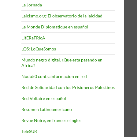
La Jornada
Laicismo.org: El observatorio de la laicidad
Le Monde Diplomatique en español
LitERaFRicA
LQS: LoQueSomos
Mundo negro digital. ¿Que esta pasando en
Africa?
Nodo50 contrainformacion en red
Red de Solidaridad con los Prisioneros Palestinos
Red Voltaire en español
Resumen Latinoamericano
Revue Noire, en frances e ingles
TeleSUR