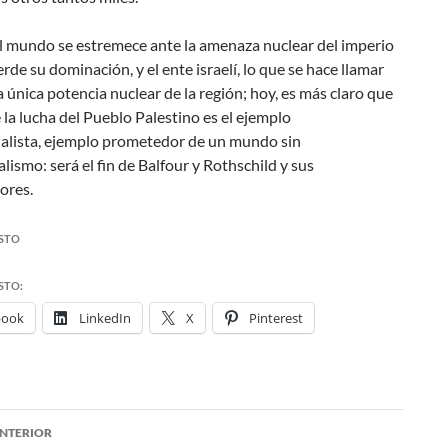
l mundo se estremece ante la amenaza nuclear del imperio
rde su dominación, y el ente israelí, lo que se hace llamar
 la única potencia nuclear de la región; hoy, es más claro que
la lucha del Pueblo Palestino es el ejemplo
ialista, ejemplo prometedor de un mundo sin
lismo: será el fin de Balfour y Rothschild y sus
ores.
STO
STO:
book
LinkedIn
X
Pinterest
NTERIOR