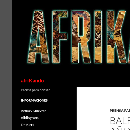
Saltar
al
contenido
Buscar
afriKando
Prensa para pensar
INFORMACIONES
PRENSA PA
Actúa y Muevete
BAL
Bibliografía
Dossiers