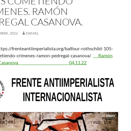
S COMETIENDO
MENES. RAMÓN
REGAL CASANOVA.
MBRE, 2022
DANIEL
tps://frenteantiimperialista.org/balfour-rothschild-105-
etiendo-crimenes-ramon-pedregal-casanova/
Ramón
egal Casanova 04.11.22