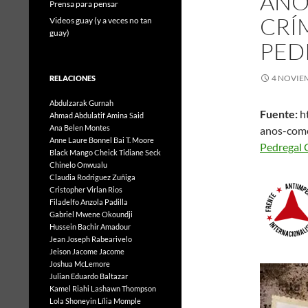
AÑO
Prensa para pensar
CRÍ
Videos guay (y a veces no tan
guay)
PED
4 NOVIE
RELACIONES
Abdulzarak Gurnah
Fuente:
ht
Ahmad Abdulatif
Amina Said
Ana Belen Montes
anos-com
Anne Laure Bonnel
Bai T. Moore
Pedr
Black Mango
Cheick Tidiane Seck
Chinelo Onwualu
Claudia Rodriguez Zuñiga
Cristopher Virlan Rios
Filadelfo Anzola Padilla
Gabriel Mwene Okoundji
Hussein Bachir Amadour
Jean Joseph Rabearivelo
Jeison Jacome Jacome
Joshua McLemore
Julian Eduardo Baltazar
Kamel Riahi
Lashawn Thompson
Lola Shoneyin
Lília Momple