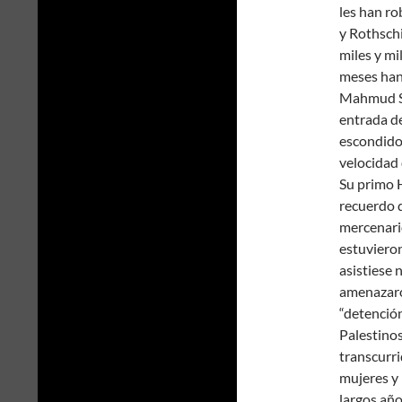
les han ro
y Rothschi
miles y mi
meses han
Mahmud Sam
entrada de
escondido 
velocidad 
Su primo 
recuerdo 
mercenario
estuvieron
asistiese 
amenazaro
“detención
Palestinos
transcurri
mujeres y
largos año