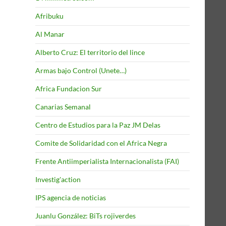
Afribuku
Al Manar
Alberto Cruz: El territorio del lince
Armas bajo Control (Unete…)
Africa Fundacion Sur
Canarias Semanal
Centro de Estudios para la Paz JM Delas
Comite de Solidaridad con el Africa Negra
Frente Antiimperialista Internacionalista (FAI)
Investig'action
IPS agencia de noticias
Juanlu González: BiTs rojiverdes