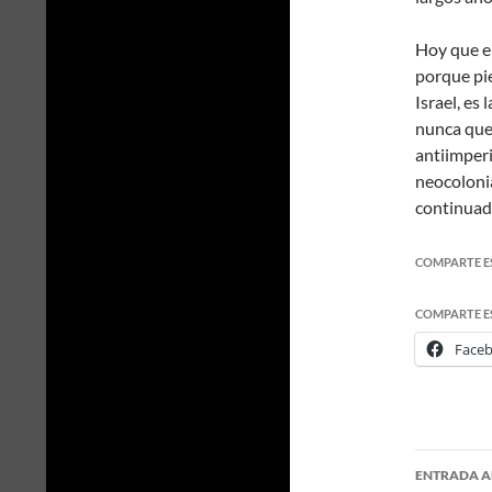
Hoy que e
porque pie
Israel, es
nunca que 
antiimper
neocolonia
continuad
COMPARTE E
COMPARTE E
Face
ENTRADA A