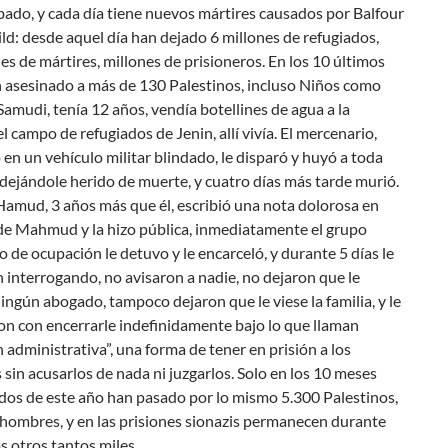
bado, y cada día tiene nuevos mártires causados por Balfour
ld: desde aquel día han dejado 6 millones de refugiados,
les de mártires, millones de prisioneros. En los 10 últimos
 asesinado a más de 130 Palestinos, incluso Niños como
udi, tenía 12 años, vendía botellines de agua a la
l campo de refugiados de Jenin, allí vivía. El mercenario,
en un vehículo militar blindado, le disparó y huyó a toda
dejándole herido de muerte, y cuatro días más tarde murió.
Hamud, 3 años más que él, escribió una nota dolorosa en
de Mahmud y la hizo pública, inmediatamente el grupo
 de ocupación le detuvo y le encarceló, y durante 5 días le
 interrogando, no avisaron a nadie, no dejaron que le
ningún abogado, tampoco dejaron que le viese la familia, y le
n con encerrarle indefinidamente bajo lo que llaman
 administrativa”, una forma de tener en prisión a los
 sin acusarlos de nada ni juzgarlos. Solo en los 10 meses
dos de este año han pasado por lo mismo 5.300 Palestinos,
 hombres, y en las prisiones sionazis permanecen durante
s otros tantos miles.