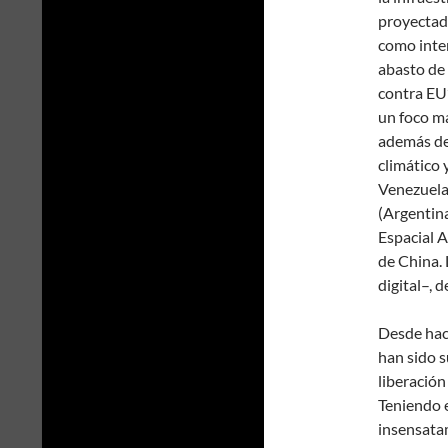
proyecta
como
inte
abasto de 
contra EU
un foco m
además de 
climático 
Venezuela
(Argentina
Espacial A
de China.
digital–, 
Desde hace
han sido s
liberación
Teniendo e
insensata