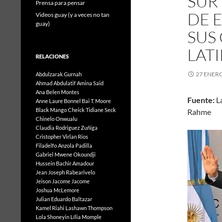
SUR 
Prensa para pensar
DE 
Videos guay (y a veces no tan
guay)
SUS
LAT
RELACIONES
27 ENERO
Abdulzarak Gurnah
Ahmad Abdulatif
Amina Said
Ana Belen Montes
Fuente:
L
Anne Laure Bonnel
Bai T. Moore
Black Mango
Cheick Tidiane Seck
Rah
Chinelo Onwualu
Claudia Rodriguez Zuñiga
Cristopher Virlan Rios
Filadelfo Anzola Padilla
Gabriel Mwene Okoundji
Hussein Bachir Amadour
Jean Joseph Rabearivelo
Jeison Jacome Jacome
Joshua McLemore
Julian Eduardo Baltazar
Kamel Riahi
Lashawn Thompson
Lola Shoneyin
Lília Momple