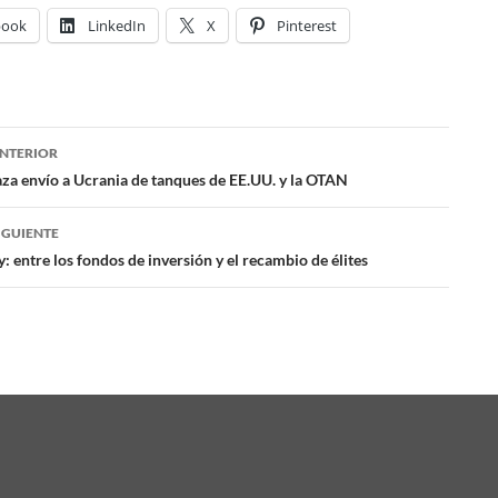
book
LinkedIn
X
Pinterest
NTERIOR
ación
aza envío a Ucrania de tanques de EE.UU. y la OTAN
IGUIENTE
das
y: entre los fondos de inversión y el recambio de élites