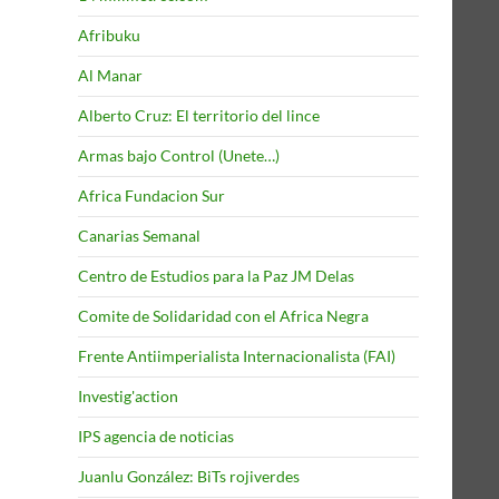
Afribuku
Al Manar
Alberto Cruz: El territorio del lince
Armas bajo Control (Unete…)
Africa Fundacion Sur
Canarias Semanal
Centro de Estudios para la Paz JM Delas
Comite de Solidaridad con el Africa Negra
Frente Antiimperialista Internacionalista (FAI)
Investig'action
IPS agencia de noticias
Juanlu González: BiTs rojiverdes