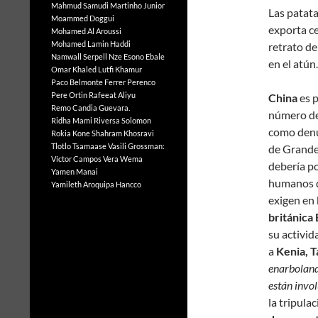
Mahmud Samudi
Martinho Junior
Las patata
Moammed Doggui
exporta c
Mohamed Al Aroussi
Mohamed Lamin Haddi
retrato de
Namwall Serpell
Nze Esono Ebale
en el atún.
Omar Khaled Lutfi Khamur
Paco Belmonte Ferrer
Perenco
Pere Ortin
Rafeeat Aliyu
China
es p
Remo Candia Guevara.
número de
Ridha Mami
Riversa Solomon
como denu
Rokia Kone
Shahram Khosravi
Tlotlo Tsamaase
Vasili Grossman:
de Grande
Víctor Campos Vera
Wema
debería po
Yamen Manai
humanos q
Yamileth Aroquipa Hancco
exigen en 
británica
su activid
a
Kenia, 
enarbolan
están invo
la tripula