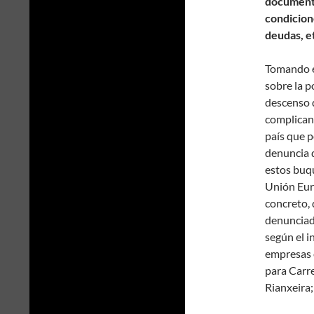
documenta
condicion
deudas, et
Tomando e
sobre la 
descenso d
complican
país que p
denuncia d
estos buqu
Unión Euro
concreto, 
denunciado
según el 
empresas 
para Carre
Rianxeira;