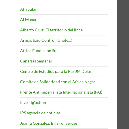
Afribuku
Al Manar
Alberto Cruz: El territorio del lince
Armas bajo Control (Unete…)
Africa Fundacion Sur
Canarias Semanal
Centro de Estudios para la Paz JM Delas
Comite de Solidaridad con el Africa Negra
Frente Antiimperialista Internacionalista (FAI)
Investig'action
IPS agencia de noticias
Juanlu González: BiTs rojiverdes