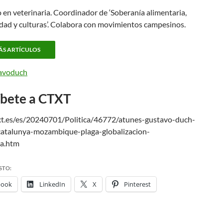
 en veterinaria. Coordinador de ‘Soberanía alimentaria,
idad y culturas’. Colabora con movimientos campesinos.
ÁS ARTÍCULOS
avoduch
íbete a CTXT
txt.es/es/20240701/Politica/46772/atunes-gustavo-duch-
catalunya-mozambique-plaga-globalizacion-
ca.htm
STO:
book
LinkedIn
X
Pinterest