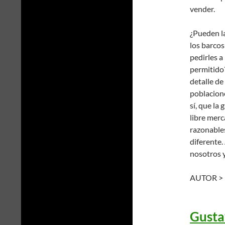
vender.
¿Pueden la
los barcos
pedirles a
permitido?
detalle de
poblacion
sí, que la
libre mer
razonables
diferente.
nosotros y
AUTOR >
Gusta