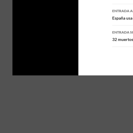
ENTRADA A
Naveg
España usa 
de
ENTRADA S
entra
32 muertos 