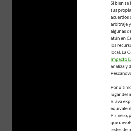
Si bien se
sus propia
acuerdos d
arbitraje 
algunas d
atún en C
los recurs
local. La 
Impacto D
analiza y 
Pescanova 
Por último
lugar del 
Brava expl
equivalent
Primero, 
que devolv
redes de p