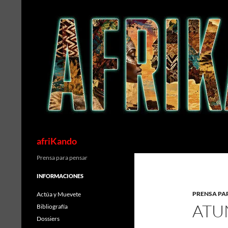
Saltar
al
contenido
Buscar
afriKando
Prensa para pensar
INFORMACIONES
PRENSA PA
Actúa y Muevete
ATU
Bibliografía
Dossiers