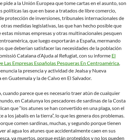
 le pide a la Unión Europea que tome cartas en el asunto, son
s políticas las que en base a tratados de libre comercio,
e protección de inversiones, tribunales internacionales de
y otras medidas legislativas, las que han hecho posible que
e estas mismas empresas y otras multinacionales pesquen
entroamérica, que luego exportarán a España, mermando
os que deberían satisfacer las necesidades de la población
Comissió Catalana d’Ajuda al Refugiat, con su informe
El
e Las Empresas Españolas Pesqueras En Centroamérica
,
denuncia la presencia y actividad de Jealsa y Nueva
en Guatemala y la de Calvo en El Salvador.
, cuando parece que es necesario traer atún de cualquier
mundo, en Catalunya los pescadores de sardinas de la Costa
ican que “los atunes se han convertido en una plaga, son el
e a los jabalís en la tierra”, lo que les genera dos problemas.
porque comen sardinas, muchas, y segundo porque tienen
er al agua los atunes que accidentalmente caen en sus
esca, ya muertos, porque están protegidos y no los pueden