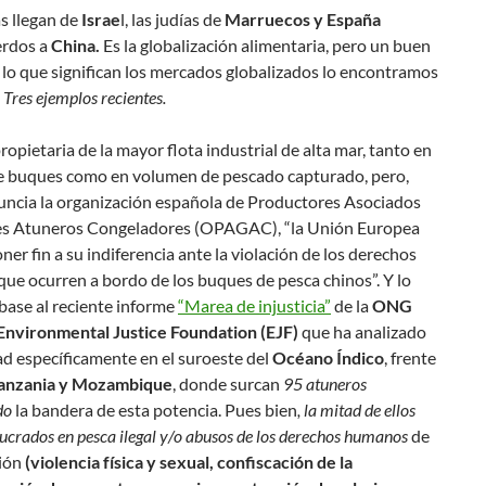
s llegan de
Israe
l, las judías de
Marruecos y España
erdos a
China.
Es la globalización alimentaria, pero un buen
 lo que significan los mercados globalizados lo encontramos
Tres ejemplos recientes.
ropietaria de la mayor flota industrial de alta mar, tanto en
 buques como en volumen de pescado capturado, pero,
ncia la organización española de Productores Asociados
s Atuneros Congeladores (OPAGAC), “la Unión Europea
ner fin a su indiferencia ante la violación de los derechos
ue ocurren a bordo de los buques de pesca chinos”. Y lo
base al reciente informe
“Marea de injusticia”
de la
ONG
 Environmental Justice Foundation (EJF)
que ha analizado
ad específicamente en el suroeste del
Océano Índico
, frente
Tanzania y Mozambique
, donde surcan
95 atuneros
do
la bandera de esta potencia. Pues bien
, la mitad de ellos
lucrados en pesca ilegal y/o abusos de los derechos humanos
de
ción
(violencia física y sexual, confiscación de la