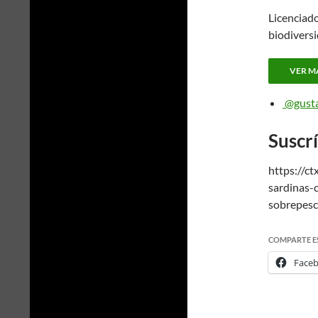
Licenciado
biodivers
VER M
@gust
Suscr
https://c
sardinas-
sobrepes
COMPARTE E
Face