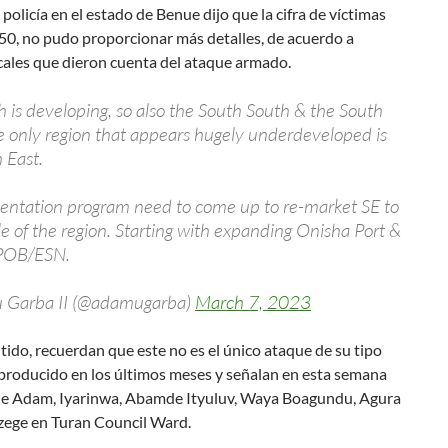
policía en el estado de Benue dijo que la cifra de víctimas
 50, no pudo proporcionar más detalles, de acuerdo a
cales que dieron cuenta del ataque armado.
 is developing, so also the South South & the South
 only region that appears hugely underdeveloped is
 East.
ientation program need to come up to re-market SE to
e of the region. Starting with expanding Onisha Port &
IPOB/ESN.
 Garba II (@adamugarba)
March 7, 2023
tido, recuerdan que este no es el único ataque de su tipo
 producido en los últimos meses y señalan en esta semana
 de Adam, Iyarinwa, Abamde Ityuluv, Waya Boagundu, Agura
zege en Turan Council Ward.