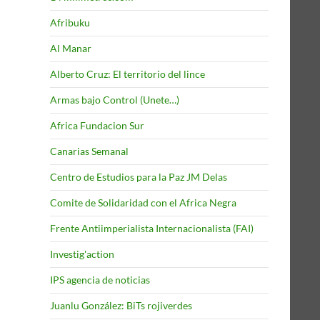
Afribuku
Al Manar
Alberto Cruz: El territorio del lince
Armas bajo Control (Unete…)
Africa Fundacion Sur
Canarias Semanal
Centro de Estudios para la Paz JM Delas
Comite de Solidaridad con el Africa Negra
Frente Antiimperialista Internacionalista (FAI)
Investig'action
IPS agencia de noticias
Juanlu González: BiTs rojiverdes