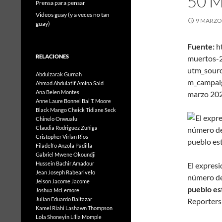
50 
Prensa para pensar
Videos guay (y a veces no tan
9 MARZO,
guay)
Fuente:
ht
RELACIONES
muertos-
utm_sour
Abdulzarak Gurnah
m_campa
Ahmad Abdulatif
Amina Said
Ana Belen Montes
marzo 20
Anne Laure Bonnel
Bai T. Moore
Black Mango
Cheick Tidiane Seck
Chinelo Onwualu
Claudia Rodriguez Zuñiga
Cristopher Virlan Rios
Filadelfo Anzola Padilla
Gabriel Mwene Okoundji
Hussein Bachir Amadour
El expresi
Jean Joseph Rabearivelo
número de
Jeison Jacome Jacome
pueblo es
Joshua McLemore
Julian Eduardo Baltazar
Reporters
Kamel Riahi
Lashawn Thompson
Lola Shoneyin
Lília Momple