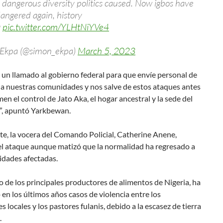
 dangerous diversity politics caused. Now igbos have
angered again, history
g
pic.twitter.com/YLHtNiYVe4
Ekpa (@simon_ekpa)
March 5, 2023
un llamado al gobierno federal para que envíe personal de
 a nuestras comunidades y nos salve de estos ataques antes
en el control de Jato Aka, el hogar ancestral y la sede del
v”, apuntó Yarkbewan.
te, la vocera del Comando Policial, Catherine Anene,
el ataque aunque matizó que la normalidad ha regresado a
idades afectadas.
 de los principales productores de alimentos de Nigeria, ha
 en los últimos años casos de violencia entre los
es locales y los pastores fulanis, debido a la escasez de tierra
.