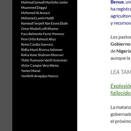
Benue
, u
Mahmud Samudi
Martinho Junior
Moammed Doggui
ha regist
Mohamed Al Aroussi
agricultor
Mohamed Lamin Haddi
y recursos
Namwall Serpell
Nze Esono Ebale
Omar Khaled Lutfi Khamur
Paco Belmonte Ferrer
Perenco
Los pastor
Pere Ortin
Rafeeat Aliyu
Gobierno
Remo Candia Guevara.
Ridha Mami
Riversa Solomon
de
Nigeri
Rokia Kone
Shahram Khosravi
aunque la 
Tlotlo Tsamaase
Vasili Grossman:
Víctor Campos Vera
Wema
LEA TAM
Yamen Manai
Yamileth Aroquipa Hancco
Explosió
fallecido
La matanz
gobernador
el próximo