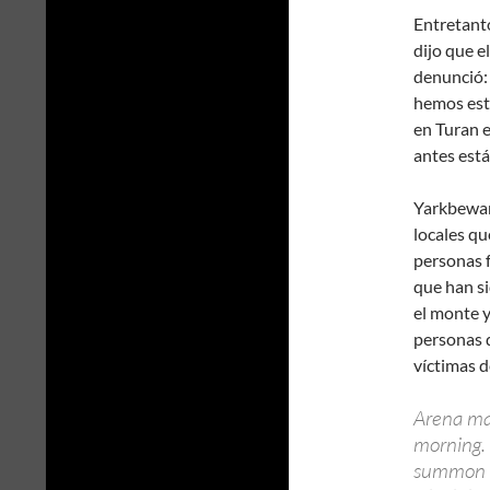
Entretanto
dijo que e
denunció:
hemos est
en Turan 
antes está
Yarkbewan 
locales qu
personas 
que han s
el monte y
personas q
víctimas d
Arena mar
morning. 
summon c