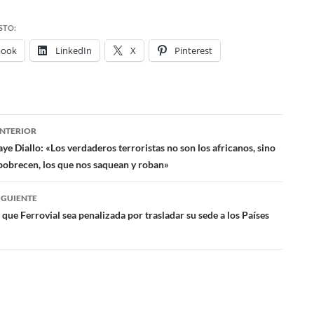
STO:
book
LinkedIn
X
Pinterest
NTERIOR
ación
aye Diallo: «Los verdaderos terroristas no son los africanos, sino
pobrecen, los que nos saquean y roban»
das
IGUIENTE
 que Ferrovial sea penalizada por trasladar su sede a los Países