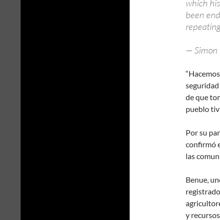
which his
been end
repeatin
— Simon 
“Hacemos 
seguridad
de que tom
pueblo ti
Por su par
confirmó 
las comun
Benue, uno
registrado
agricultor
y recursos