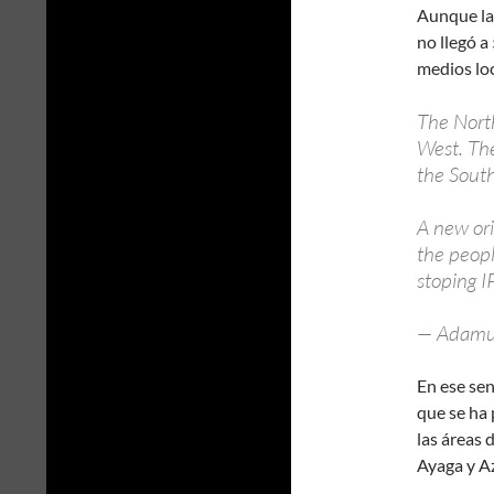
Aunque la 
no llegó a
medios lo
The North
West. The
the South
A new or
the peopl
stoping 
— Adamu
En ese sen
que se ha
las áreas
Ayaga y A