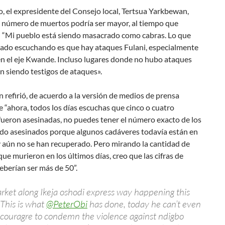
, el expresidente del Consejo local, Tertsua Yarkbewan,
l número de muertos podría ser mayor, al tiempo que
 “Mi pueblo está siendo masacrado como cabras. Lo que
ado escuchando es que hay ataques Fulani, especialmente
en el eje Kwande. Incluso lugares donde no hubo ataques
n siendo testigos de ataques».
refirió, de acuerdo a la versión de medios de prensa
e “ahora, todos los días escuchas que cinco o cuatro
fueron asesinadas, no puedes tener el número exacto de los
ido asesinados porque algunos cadáveres todavía están en
 aún no se han recuperado. Pero mirando la cantidad de
ue murieron en los últimos días, creo que las cifras de
eberían ser más de 50”.
ket along Ikeja oshodi express way happening this
This is what
@PeterObi
has done, today he can’t even
ouragre to condemn the violence against ndigbo