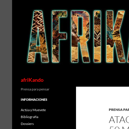
Saltar
al
contenido
Buscar
afriKando
Prensa para pensar
INFORMACIONES
PRENSA PA
Actúa y Muevete
ATA
Bibliografía
Dossiers