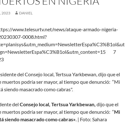
MUERTOS EN NIGERIA
 2023
DANIEL
tps://www.telesurtv.net/news/ataque-armado-nigeria-
20230307-0008.html?
ce=planisys&utm_medium=NewsletterEspa%C3%B1ol&ut
ign=NewsletterEspa%C3%B1ol&utm_content=15 7
23
dente del
Consejo local, Tertsua Yarkbewan,
dijo que el
 muertos podría ser mayor, al tiempo que denunció: “
Mi
tá siendo masacrado como cabras»
. | Foto: Sahara