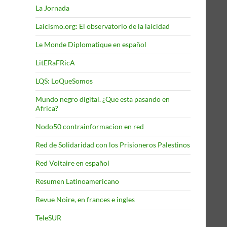
La Jornada
Laicismo.org: El observatorio de la laicidad
Le Monde Diplomatique en español
LitERaFRicA
LQS: LoQueSomos
Mundo negro digital. ¿Que esta pasando en
Africa?
Nodo50 contrainformacion en red
Red de Solidaridad con los Prisioneros Palestinos
Red Voltaire en español
Resumen Latinoamericano
Revue Noire, en frances e ingles
TeleSUR