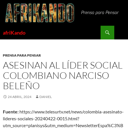
Saltar
al
contenido
Buscar
afriKando
PRENSA PARA PENSAR
ASESINAN AL LÍDER SOCIAL
COLOMBIANO NARCISO
BELEÑO
24 ABRIL, 2024
DANIEL
Fuente:
https://www.telesurtv.net/news/colombia-asesinato-
lideres-sociales-20240422-0015.html?
utm_source=planisys&utm_medium=NewsletterEspa%C3%B