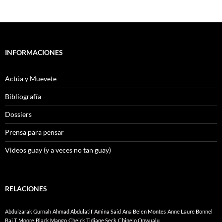
INFORMACIONES
Actúa y Muevete
Bibliografía
Dossiers
Prensa para pensar
Videos guay (y a veces no tan guay)
RELACIONES
Abdulzarak Gurnah
Ahmad Abdulatif
Amina Said
Ana Belen Montes
Anne Laure Bonnel
Bai T. Moore
Black Mango
Cheick Tidiane Seck
Chinelo Onwualu