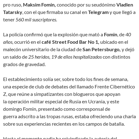
pro ruso,
Maksim Fomin,
conocido por su seudónimo
Vladlen
Tatarsky
, con el que firmaba su canal en
Telegram
y que llegó a
tener
560 mil suscriptores.
La policía confirmó que la explosión que mató a
Fomin
, de
40
años,
ocurrió en el
café Street Food Bar No 1,
ubicado en el
malecón universitario de la ciudad de
San Petersburgo,
y dejó
un saldo de
25 heridos, 19 de ellos hospitalizados
con distintos
grados de gravedad.
El establecimiento solía ser, sobre todo los fines de semana,
una especie de club de debates del llamado Frente Cibernético
Z, que reúne a simpatizantes con blogueros que apoyan
la
operación militar especial
de Rusia en Ucrania, y este
domingo Fomin, presentado como
corresponsal de
guerra
adscrito a las tropas rusas, estaba ofreciendo una charla
sobre sus experiencias recientes en los campos de batalla.
Hasta el momento nadie ha reivindicado la autoría del