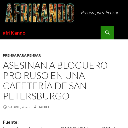
Saltar
al
contenido
Buscar
afriKando
PRENSA PARA PENSAR
ASESINAN A BLOGUERO
PRO RUSO EN UNA
CAFETERÍA DE SAN
PETERSBURGO
5 ABRIL, 2023
DANIEL
Fuente: