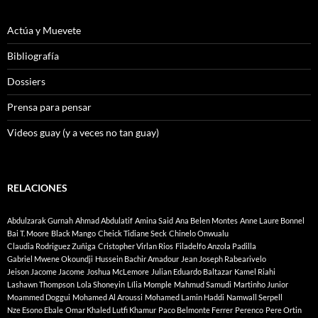
Actúa y Muevete
Bibliografía
Dossiers
Prensa para pensar
Videos guay (y a veces no tan guay)
RELACIONES
Abdulzarak Gurnah
Ahmad Abdulatif
Amina Said
Ana Belen Montes
Anne Laure Bonnel
Bai T. Moore
Black Mango
Cheick Tidiane Seck
Chinelo Onwualu
Claudia Rodriguez Zuñiga
Cristopher Virlan Rios
Filadelfo Anzola Padilla
Gabriel Mwene Okoundji
Hussein Bachir Amadour
Jean Joseph Rabearivelo
Jeison Jacome Jacome
Joshua McLemore
Julian Eduardo Baltazar
Kamel Riahi
Lashawn Thompson
Lola Shoneyin
Lília Momple
Mahmud Samudi
Martinho Junior
Moammed Doggui
Mohamed Al Aroussi
Mohamed Lamin Haddi
Namwall Serpell
Nze Esono Ebale
Omar Khaled Lutfi Khamur
Paco Belmonte Ferrer
Perenco
Pere Ortin