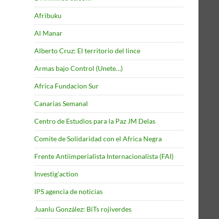
Afribuku
Al Manar
Alberto Cruz: El territorio del lince
Armas bajo Control (Unete…)
Africa Fundacion Sur
Canarias Semanal
Centro de Estudios para la Paz JM Delas
Comite de Solidaridad con el Africa Negra
Frente Antiimperialista Internacionalista (FAI)
Investig'action
IPS agencia de noticias
Juanlu González: BiTs rojiverdes