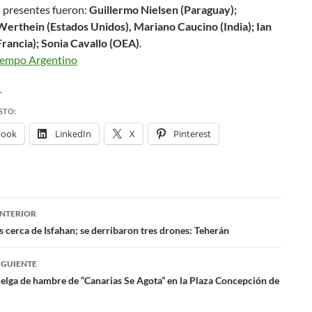
 presentes fueron:
Guillermo Nielsen (Paraguay);
erthein (Estados Unidos), Mariano Caucino (India); Ian
Francia); Sonia Cavallo (OEA)
.
empo Argentino
r
STO:
book
LinkedIn
X
Pinterest
NTERIOR
ación
 cerca de Isfahan; se derribaron tres drones: Teherán
IGUIENTE
das
uelga de hambre de “Canarias Se Agota” en la Plaza Concepción de