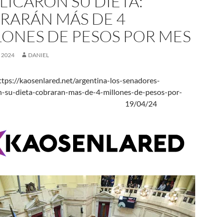
LICARON SU DIETA:
RARÁN MÁS DE 4
LONES DE PESOS POR MES
, 2024
DANIEL
tps://kaosenlared.net/argentina-los-senadores-
n-su-dieta-cobraran-mas-de-4-millones-de-pesos-por-
s/ 19/04/24