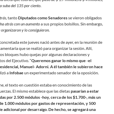
na suba del 135 por ciento
.
rás,
tanto
Diputados como Senadores
se vieron obligados
ha atrás con un aumento
a sus propios bolsillos. Sin embargo,
 organizaron y lo consiguieron.
concretada este jueves nació antes de ayer, en la reunión de
amentaria que se realizó para organizar la sesión. Allí,
ios bloques hubo quejas por algunas declaraciones y
s del Ejecutivo. “
Queremos ganar lo mismo que -el
esidencial, Manuel- Adorni. A él también le subieron hace
slizó a
Infobae
un experimentado senador de la oposición.
, el texto en cuestión estaba en conocimiento de las
fuerzas. El mismo establece que las dietas
pasarían a estar
as por 2.500 módulos -hoy, cerca de los $1.700-, más un
 de 1.000 módulos por gastos de representación, y 500
e adicional por desarraigo
.
De hecho, se agregará una