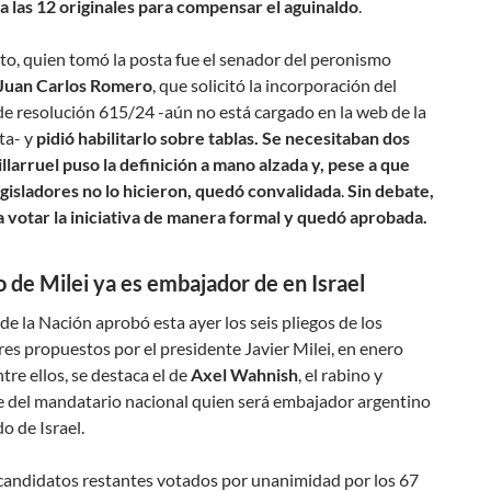
a las 12 originales para compensar el aguinaldo
.
nto, quien tomó la posta fue el senador del peronismo
Juan Carlos Romero
, que solicitó la incorporación del
e resolución 615/24 -aún no está cargado en la web de la
ta- y
pidió habilitarlo sobre tablas. Se necesitaban dos
illarruel puso la definición a mano alzada y, pese a que
egisladores no lo hicieron, quedó convalidada
.
Sin debate,
a votar la iniciativa de manera formal y quedó aprobada.
o de Milei ya es embajador de en Israel
de la Nación aprobó esta ayer los seis pliegos de los
s propuestos por el presidente Javier Milei, en enero
tre ellos, se destaca el de
Axel Wahnish
, el rabino y
e del mandatario nacional quien será embajador argentino
do de Israel.
 candidatos restantes votados por unanimidad por los 67