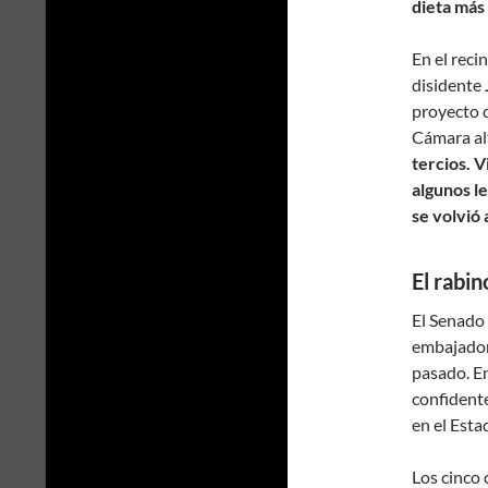
dieta más 
En el reci
disidente
proyecto d
Cámara al
tercios. V
algunos l
se volvió 
El rabin
El Senado 
embajadore
pasado. En
confident
en el Esta
Los cinco