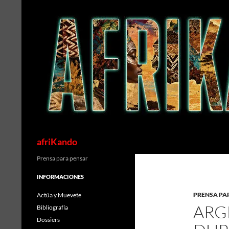
Saltar
al
contenido
Buscar
afriKando
Prensa para pensar
INFORMACIONES
PRENSA PA
Actúa y Muevete
ARG
Bibliografía
Dossiers