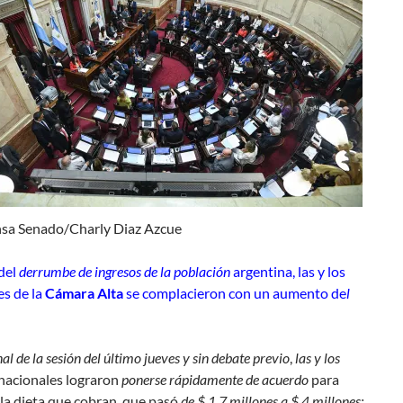
nsa Senado/Charly Diaz Azcue
del
derrumbe de ingresos de la población
argentina, las y los
es de la
Cámara Alta
se complacieron con un aumento de
l
inal de la sesión del último jueves y sin debate previo
,
las y los
nacionales lograron
ponerse rápidamente de acuerdo
para
la dieta que cobran, que pasó
de $ 1.7 millones a $ 4 millones;