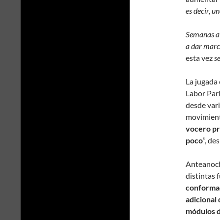
es decir, u
Semanas at
a dar marc
esta vez
se
La jugada 
Labor Parl
desde var
movimiento
vocero pr
poco
”, de
Anteanoche
distintas 
conformad
adicional
módulos d