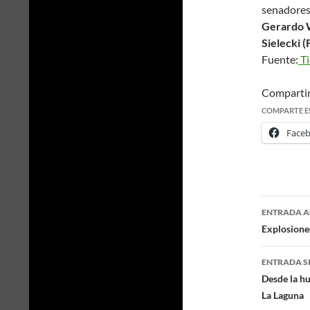
senadores
Gerardo W
Sielecki (
Fuente:
Ti
Comparti
COMPARTE E
Face
ENTRADA A
Naveg
Explosiones
de
ENTRADA S
entra
Desde la h
La Laguna