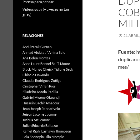
DUP
Prensa para pensar
COB
Videos guay (y a veces no tan
guay)
MIL
21 ABRIL
RELACIONES
Abdulzarak Gurnah
Fuente:
ht
Ahmad Abdulatif
Amina Said
Ana Belen Montes
duplicaro
Anne Laure Bonnel
Bai T. Moore
me
Black Mango
Cheick Tidiane Seck
Chinelo Onwualu
Claudia Rodriguez Zuñiga
Cristopher Virlan Rios
Filadelfo Anzola Padilla
Gabriel Mwene Okoundji
Hussein Bachir Amadour
Jean Joseph Rabearivelo
Jeison Jacome Jacome
Joshua McLemore
Julian Eduardo Baltazar
Kamel Riahi
Lashawn Thompson
Lola Shoneyin
Lília Momple