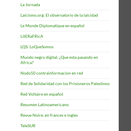
La Jornada
Laicismo.org: El observatorio de la laicidad
Le Monde Diplomatique en español
LitERaFRicA
LQS: LoQueSomos
Mundo negro digital. ¿Que esta pasando en
Africa?
Nodo50 contrainformacion en red
Red de Solidaridad con los Prisioneros Palestinos
Red Voltaire en español
Resumen Latinoamericano
Revue Noire, en frances e ingles
TeleSUR