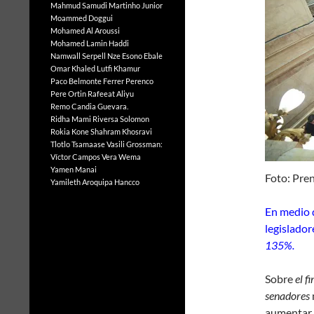
Mahmud Samudi
Martinho Junior
Moammed Doggui
Mohamed Al Aroussi
Mohamed Lamin Haddi
Namwall Serpell
Nze Esono Ebale
Omar Khaled Lutfi Khamur
Paco Belmonte Ferrer
Perenco
Pere Ortin
Rafeeat Aliyu
Remo Candia Guevara.
Ridha Mami
Riversa Solomon
Rokia Kone
Shahram Khosravi
Tlotlo Tsamaase
Vasili Grossman:
Víctor Campos Vera
Wema
Yamen Manai
Foto: Pre
Yamileth Aroquipa Hancco
En medio 
legislador
135%.
Sobre
el f
senadores
aumentar 