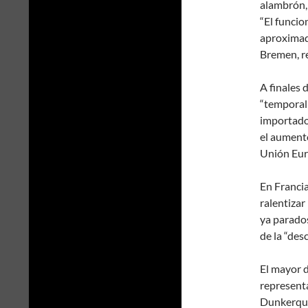
alambrón, 
“El funcio
aproximada
Bremen, re
A finales 
“temporalm
importado
el aumento
Unión Eur
En Francia
ralentizar
ya parados
de la “des
El mayor d
representa
Dunkerque