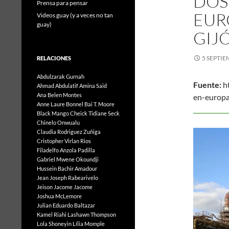
DOS
Prensa para pensar
EUR
Videos guay (y a veces no tan
guay)
GIJ
5 SEPTIE
RELACIONES
Abdulzarak Gurnah
Fuente:
ht
Ahmad Abdulatif
Amina Said
Ana Belen Montes
en-europ
Anne Laure Bonnel
Bai T. Moore
5 d
Black Mango
Cheick Tidiane Seck
Chinelo Onwualu
Claudia Rodriguez Zuñiga
Cristopher Virlan Rios
Filadelfo Anzola Padilla
Gabriel Mwene Okoundji
Hussein Bachir Amadour
Jean Joseph Rabearivelo
Jeison Jacome Jacome
Joshua McLemore
Julian Eduardo Baltazar
Kamel Riahi
Lashawn Thompson
Lola Shoneyin
Lília Momple