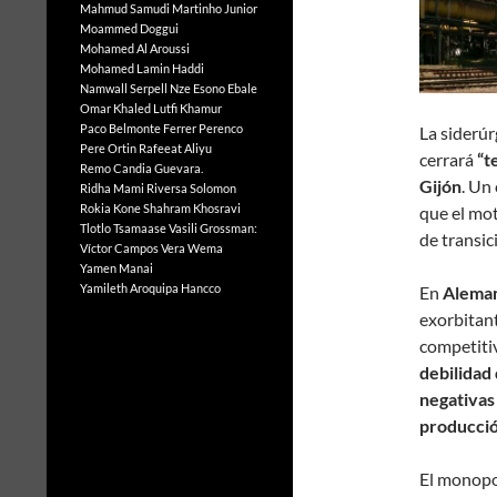
Mahmud Samudi
Martinho Junior
Moammed Doggui
Mohamed Al Aroussi
Mohamed Lamin Haddi
Namwall Serpell
Nze Esono Ebale
Omar Khaled Lutfi Khamur
Paco Belmonte Ferrer
Perenco
La siderúr
Pere Ortin
Rafeeat Aliyu
cerrará
“t
Remo Candia Guevara.
Gijón
. Un
Ridha Mami
Riversa Solomon
Rokia Kone
Shahram Khosravi
que el mot
Tlotlo Tsamaase
Vasili Grossman:
de transic
Víctor Campos Vera
Wema
Yamen Manai
Yamileth Aroquipa Hancco
En
Alema
exorbitant
competitiv
debilidad
negativas 
producció
El monopo