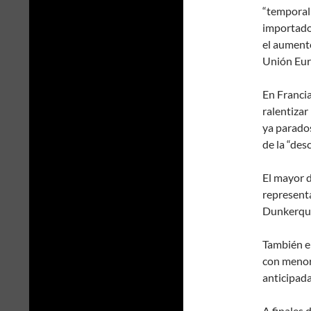
“temporalm
importado
el aumento
Unión Eur
En Francia
ralentizar
ya parados
de la “des
El mayor d
representa
Dunkerque
También e
con menor
anticipada
A finales 