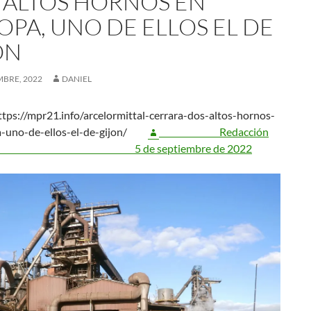
 ALTOS HORNOS EN
OPA, UNO DE ELLOS EL DE
ÓN
MBRE, 2022
DANIEL
tps://mpr21.info/arcelormittal-cerrara-dos-altos-hornos-
a-uno-de-ellos-el-de-gijon/
Redacción
e septiembre de 2022