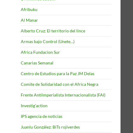
Afribuku
Al Manar
Alberto Cruz: El territorio del lince
Armas bajo Control (Unete…)
Africa Fundacion Sur
Canarias Semanal
Centro de Estudios para la Paz JM Delas
Comite de Solidaridad con el Africa Negra
Frente Antiimperialista Internacionalista (FAI)
Investig'action
IPS agencia de noticias
Juanlu González: BiTs rojiverdes