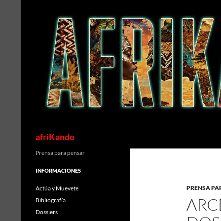
Saltar
al
contenido
Buscar
afriKando
Prensa para pensar
INFORMACIONES
PRENSA PA
Actúa y Muevete
ARC
Bibliografía
Dossiers