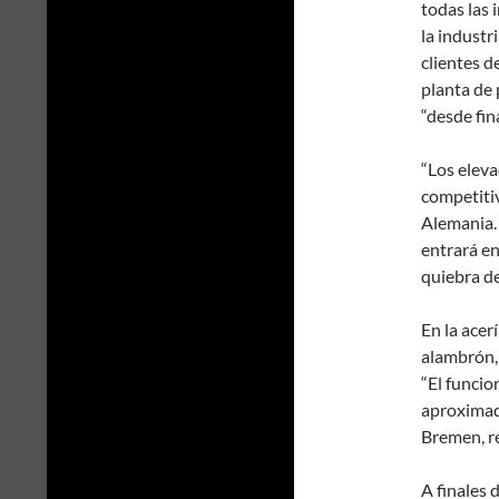
todas las 
la industr
clientes d
planta de
“desde fin
“Los eleva
competitiv
Alemania.
entrará en
quiebra de
En la ace
alambrón, 
“El funcio
aproximada
Bremen, re
A finales 