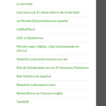
La Jornada
Laicismo.org: El observatorio de la laicidad
Le Monde Diplomatique en español
LitERaFRicA
LQS: LoQueSomos
Mundo negro digital. ¿Que esta pasando en
Africa?
Nodo50 contrainformacion en red
Red de Solidaridad con los Prisioneros Palestinos
Red Voltaire en español
Resumen Latinoamericano
Revue Noire, en frances e ingles
TeleSUR