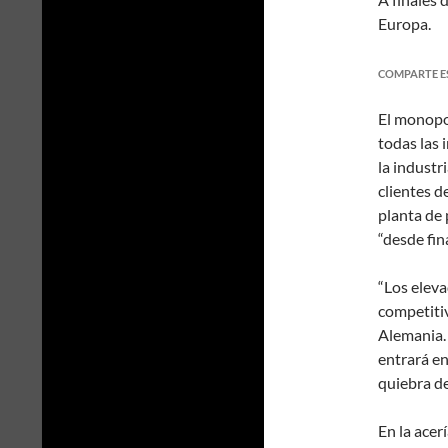
Europa.
COMPARTE E
El monopo
todas las 
la industr
clientes d
planta de
“desde fin
“Los eleva
competitiv
Alemania.
entrará en
quiebra de
En la ace