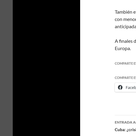
También e
con menor
anticipada
A finales 
Europa.
COMPARTE E
COMPARTE E
Face
ENTRADA A
Naveg
Cuba: ¿cris