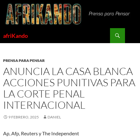
Saltar
al
contenido
Buscar
afriKando
PRENSA PARA PENSAR
ANUNCIA LA CASA BLANCA
ACCIONES PUNITIVAS PARA
LA CORTE PENAL
INTERNACIONAL
9 FEBRERO, 2025
DANIEL
Ap, Afp, Reuters y The Independent