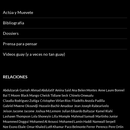
Actúa y Muevete
Bibliografía
Dossiers
Prensa para pensar
Videos guay (y a veces no tan guay)
RELACIONES
Abdulzarak Gurnah
Ahmad Abdulatif
Amina Said
Ana Belen Montes
Anne Laure Bonnel
Bai T. Moore
Black Mango
Cheick Tidiane Seck
Chinelo Onwualu
Claudia Rodriguez Zuñiga
Cristopher Virlan Rios
Filadelfo Anzola Padilla
Gabriel Mwene Okoundji
Hussein Bachir Amadour
Jean Joseph Rabearivelo
Jeison Jacome Jacome
Joshua McLemore
Julian Eduardo Baltazar
Kamel Riahi
Lashawn Thompson
Lola Shoneyin
Lília Momple
Mahmud Samudi
Martinho Junior
Moammed Doggui
Mohamed Al Aroussi
Mohamed Lamin Haddi
Namwall Serpell
Nze Esono Ebale
Omar Khaled Lutfi Khamur
Paco Belmonte Ferrer
Perenco
Pere Ortin