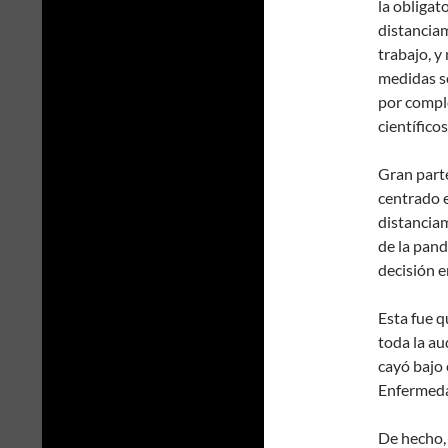
la obligat
distanciam
trabajo, y
medidas s
por comple
científico
Gran parte
centrado e
distanciam
de la pand
decisión e
Esta fue q
toda la au
cayó bajo 
Enfermeda
De hecho, 