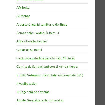
Afribuku
Al Manar
Alberto Cruz: El territorio del lince
Armas bajo Control (Unete…)
Africa Fundacion Sur
Canarias Semanal
Centro de Estudios para la Paz JM Delas
Comite de Solidaridad con el Africa Negra
Frente Antiimperialista Internacionalista (FAI)
Investig'action
IPS agencia de noticias
Juanlu González: BiTs rojiverdes