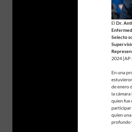
El
Dr. Ant
Enfermeda
Selecto s
Supervisi
Represent
2024 [AP 
En una pro
estuvieron
de enero 
la cámara 
quien fue
participar
quien una 
profundo y