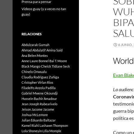
SOB
Prensa para pensar
WUH
Videos guay (y a veces no tan
guay)
BIP
SALU
RELACIONES
6 JUNIO,
Abdulzarak Gurnah
Ahmad Abdulatif
Amina Said
Ana Belen Montes
Anne Laure Bonnel
Bai T. Moore
Black Mango
Cheick Tidiane Seck
Chinelo Onwualu
Evan Blak
Claudia Rodriguez Zuñiga
Cristopher Virlan Rios
Filadelfo Anzola Padilla
La audienci
Gabriel Mwene Okoundji
Coronavir
Hussein Bachir Amadour
testimoni
Jean Joseph Rabearivelo
Jeison Jacome Jacome
guerra bipa
Joshua McLemore
política e
Julian Eduardo Baltazar
Kamel Riahi
Lashawn Thompson
Lola Shoneyin
Lília Momple
Como un e