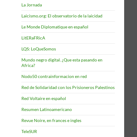
La Jornada
Laicismo.org: El observatorio de la laicidad
Le Monde Diplomatique en español
LitERaFRicA
LQS: LoQueSomos
Mundo negro digital. ¿Que esta pasando en
Africa?
Nodo50 contrainformacion en red
Red de Solidaridad con los Prisioneros Palestinos
Red Voltaire en español
Resumen Latinoamericano
Revue Noire, en frances e ingles
TeleSUR