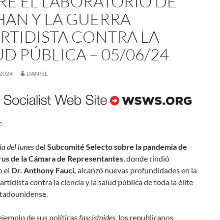
RE EL LABORATORIO DE
AN Y LA GUERRA
ARTIDISTA CONTRA LA
D PÚBLICA – 05/06/24
 2024
DANIEL
e
a del lunes
del
Subcomité Selecto sobre la pandemia de
us de la Cámara de Representantes
, donde rindió
o el
Dr. Anthony Fauci,
alcanzó nuevas profundidades en la
rtidista contra la ciencia y la salud pública de toda la élite
stadounidense.
jemplo de sus políticas
fascistoides,
los republicanos