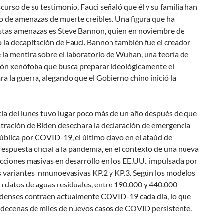
scurso de su testimonio, Fauci señaló que él y su familia han
o de amenazas de muerte creíbles. Una figura que ha
estas amenazas es Steve Bannon, quien en noviembre de
 la decapitación de Fauci. Bannon también fue el creador
e la mentira sobre el laboratorio de Wuhan, una teoría de
ión xenófoba que busca preparar ideológicamente el
ra la guerra, alegando que el Gobierno chino inició la
.
ia del lunes tuvo lugar poco más de un año después de que
stración de Biden desechara la declaración de emergencia
ública por COVID-19, el último clavo en el ataúd de
respuesta oficial a la pandemia, en el contexto de una nueva
ecciones masivas en desarrollo en los EE.UU., impulsada por
s variantes inmunoevasivas KP.2 y KP.3. Según los modelos
n datos de aguas residuales, entre 190.000 y 440.000
denses contraen actualmente COVID-19 cada día, lo que
n decenas de miles de nuevos casos de COVID persistente.