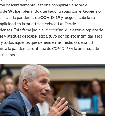
on descaradamente la teoría conspirativa sobre el
io de
Wuhan
, alegando que
Fauci
trabajó con el
Gobierno
 iniciar la pandemia de
COVID-19
y luego encubrió su
mplicidad en la muerte de
más de 1 millón
de
enses. Esta farsa judicial
macartista
, que estuvo repleta de
s y ataques descabellados, tuvo por objeto intimidar a los
s y todos aquellos que defienden las medidas de salud
ontra la pandemia continua de
COVID-19
y la amenaza de
 futuras.