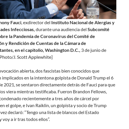
hony Fauci
, exdirector del
Instituto Nacional de Alergias y
des Infecciosas,
durante una audiencia del
Subcomité
obre la Pandemia de Coronavirus del Comité de
ón y Rendición de Cuentas de la Cámara de
antes, en el capitolio, Washington D.C.,
3 de junio de
Photo/J. Scott Applewhite]
vocación abierta, dos fascistas bien conocidos que
 implicados en la intentona golpista de Donald Trump el 6
de 2021, se sentaron directamente detrás de Fauci para que
los viera mientras testificaba. Fueron Brandon Fellows,
 condenado recientemente a tres años de cárcel por
 en el golpe, e Ivan Raiklin, un golpista y socio de Trump
vez declaró: “Tengo una lista de blancos del Estado
 voy a ir tras todos ellos”.