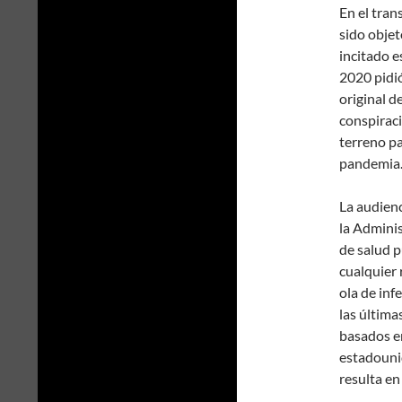
En el tran
sido objet
incitado 
2020 pidió
original d
conspirac
terreno pa
pandemia
La audienc
la Admini
de salud p
cualquier 
ola de inf
las última
basados e
estadouni
resulta e