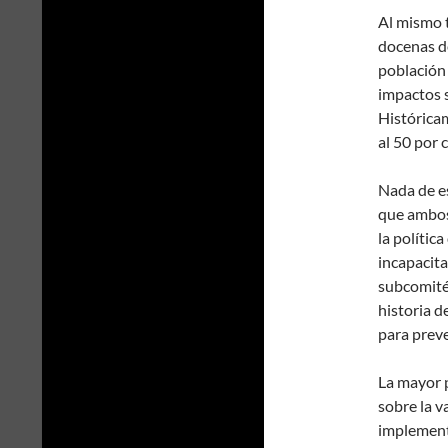
Al mismo 
docenas d
población
impactos 
Históricam
al 50 por 
Nada de es
que ambos 
la polític
incapacita
subcomité,
historia d
para prev
La mayor p
sobre la v
implement