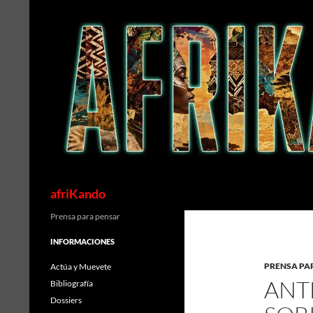
Saltar
al
contenido
Buscar
afriKando
Prensa para pensar
INFORMACIONES
PRENSA PA
Actúa y Muevete
ANT
Bibliografía
Dossiers