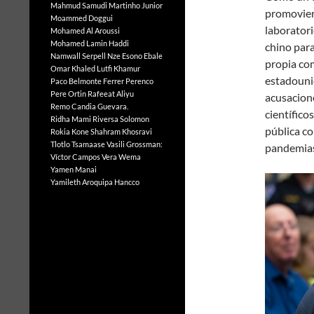
Mahmud Samudi
Martinho Junior
promovier
Moammed Doggui
laborator
Mohamed Al Aroussi
Mohamed Lamin Haddi
chino para
Namwall Serpell
Nze Esono Ebale
propia co
Omar Khaled Lutfi Khamur
estadounid
Paco Belmonte Ferrer
Perenco
Pere Ortin
Rafeeat Aliyu
acusacione
Remo Candia Guevara.
científico
Ridha Mami
Riversa Solomon
pública c
Rokia Kone
Shahram Khosravi
Tlotlo Tsamaase
Vasili Grossman:
pandemias
Víctor Campos Vera
Wema
Yamen Manai
Yamileth Aroquipa Hancco