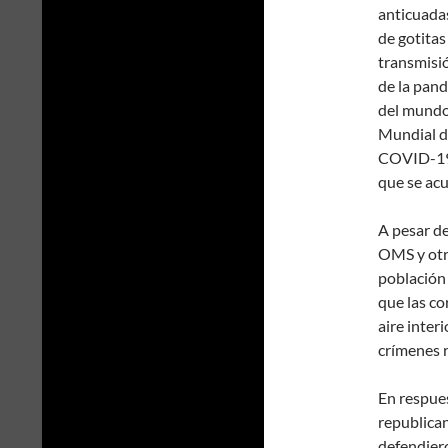
anticuadas
de gotitas
transmisi
de la pand
del mundo 
Mundial d
COVID-19, 
que se acu
A pesar de
OMS y otra
población 
que las co
aire inter
crímenes 
En respues
republica
defendiero