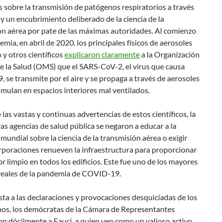
 sobre la transmisión de patógenos respiratorios a través
 y un encubrimiento deliberado de la ciencia de la
ón aérea por pate de las máximas autoridades. Al comienzo
emia, en abril de 2020, los principales físicos de aerosoles
y otros científicos
explicaron claramente
a la Organización
e la Salud (OMS) que el SARS-CoV-2, el virus que causa
se transmite por el aire y se propaga a través de aerosoles
mulan en espacios interiores mal ventilados.
 las vastas y continuas advertencias de estos científicos, la
s agencias de salud pública se negaron a educar a la
mundial sobre la ciencia de la transmisión aérea o exigir
rporaciones renueven la infraestructura para proporcionar
ior limpio en todos los edificios. Este fue uno de los mayores
reales de la pandemia de COVID-19.
ta a las declaraciones y provocaciones desquiciadas de los
nos, los demócratas de la Cámara de Representantes
n dócilmente a Fauci, a quien ven como un valioso activo